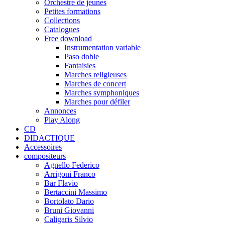
Orchestre de jeunes
Petites formations
Collections
Catalogues
Free download
Instrumentation variable
Paso doble
Fantaisies
Marches religieuses
Marches de concert
Marches symphoniques
Marches pour défiler
Annonces
Play Along
CD
DIDACTIQUE
Accessoires
compositeurs
Agnello Federico
Arrigoni Franco
Bar Flavio
Bertaccini Massimo
Bortolato Dario
Bruni Giovanni
Caligaris Silvio