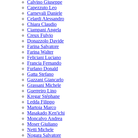
Calvino Giuseppe
Capezzuto Leo
Carnevali Daniele
Celardi Alessandro
Chiara Claudio
Ciampani Angela
Creux Fulvio
Donazzolo Davide
Farina Salvatore
Farina Walter
Feliciani Luciano
Francia Fernando
Furlano Donald
Gatta Stefano
Gazzani Giancarlo
Grassani Michele
Guerreiro Lino
Kregar Stéphane
Ledda Filippo
Martoia Marco
Masakado Ken'ichi
Moncalvo Andrea
Moser Giuliano
Netti Michele
Nogara Salvatore