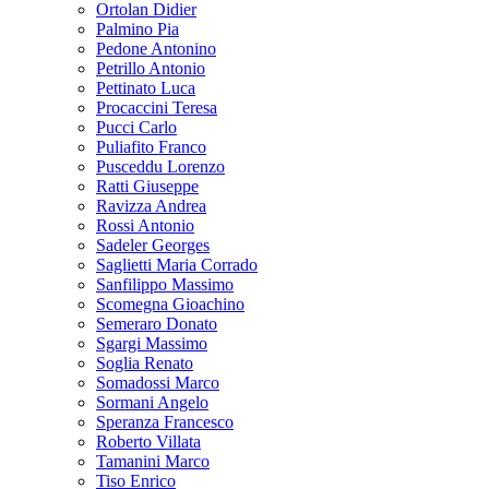
Ortolan Didier
Palmino Pia
Pedone Antonino
Petrillo Antonio
Pettinato Luca
Procaccini Teresa
Pucci Carlo
Puliafito Franco
Pusceddu Lorenzo
Ratti Giuseppe
Ravizza Andrea
Rossi Antonio
Sadeler Georges
Saglietti Maria Corrado
Sanfilippo Massimo
Scomegna Gioachino
Semeraro Donato
Sgargi Massimo
Soglia Renato
Somadossi Marco
Sormani Angelo
Speranza Francesco
Roberto Villata
Tamanini Marco
Tiso Enrico