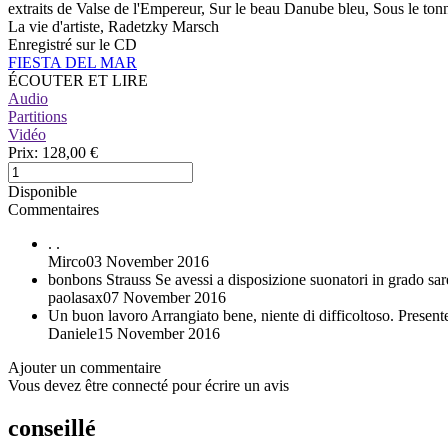
extraits de Valse de l'Empereur, Sur le beau Danube bleu, Sous le tonn
La vie d'artiste, Radetzky Marsch
Enregistré sur le CD
FIESTA DEL MAR
ÉCOUTER ET LIRE
Audio
Partitions
Vidéo
Prix:
128,00 €
Disponible
Commentaires
.
.
Mirco
03 November 2016
bonbons Strauss
Se avessi a disposizione suonatori in grado sa
paolasax
07 November 2016
Un buon lavoro
Arrangiato bene, niente di difficoltoso. Prese
Daniele
15 November 2016
Ajouter un commentaire
Vous devez être connecté pour écrire un avis
conseillé