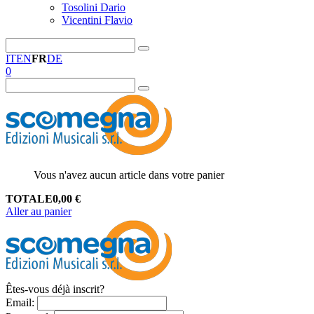
Tosolini Dario
Vicentini Flavio
IT
EN
FR
DE
0
Vous n'avez aucun article dans votre panier
TOTALE
0,00
€
Aller au panier
Êtes-vous déjà inscrit?
Email
: