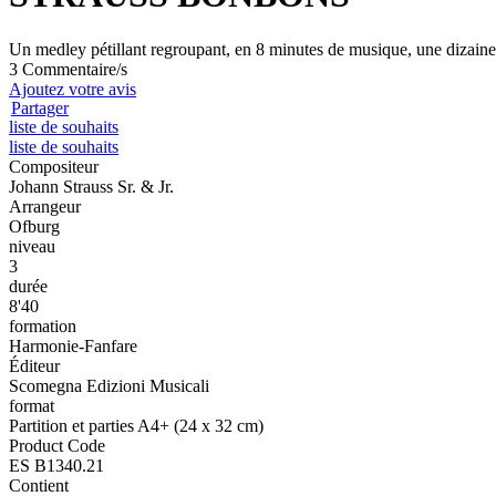
Un medley pétillant regroupant, en 8 minutes de musique, une dizaine d
3 Commentaire/s
Ajoutez votre avis
Partager
liste de souhaits
liste de souhaits
Compositeur
Johann Strauss Sr. & Jr.
Arrangeur
Ofburg
niveau
3
durée
8'40
formation
Harmonie-Fanfare
Éditeur
Scomegna Edizioni Musicali
format
Partition et parties A4+ (24 x 32 cm)
Product Code
ES B1340.21
Contient