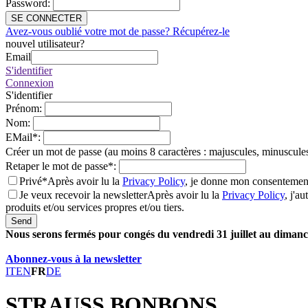
Password
:
SE CONNECTER
Avez-vous oublié votre mot de passe? Récupérez-le
nouvel utilisateur?
Email
S'identifier
Connexion
S'identifier
Prénom
:
Nom
:
EMail
*
:
Créer un mot de passe (au moins 8 caractères : majuscules, minuscules
Retaper le mot de passe
*
:
Privé*
Après avoir lu la
Privacy Policy
, je donne mon consentement
Je veux recevoir la newsletter
Après avoir lu la
Privacy Policy
, j'a
produits et/ou services propres et/ou tiers.
Send
Nous serons fermés pour congés du vendredi 31 juillet au dimanch
Abonnez-vous à la newsletter
IT
EN
FR
DE
STRAUSS BONBONS