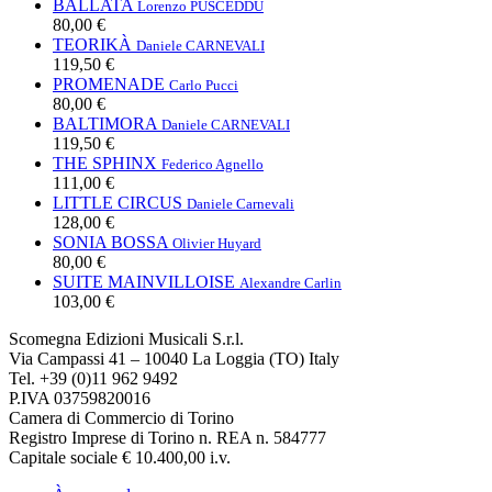
BALLATA
Lorenzo PUSCEDDU
80,00 €
TEORIKÀ
Daniele CARNEVALI
119,50 €
PROMENADE
Carlo Pucci
80,00 €
BALTIMORA
Daniele CARNEVALI
119,50 €
THE SPHINX
Federico Agnello
111,00 €
LITTLE CIRCUS
Daniele Carnevali
128,00 €
SONIA BOSSA
Olivier Huyard
80,00 €
SUITE MAINVILLOISE
Alexandre Carlin
103,00 €
Scomegna Edizioni Musicali S.r.l.
Via Campassi 41 – 10040 La Loggia (TO) Italy
Tel. +39 (0)11 962 9492
P.IVA 03759820016
Camera di Commercio di Torino
Registro Imprese di Torino n. REA n. 584777
Capitale sociale € 10.400,00 i.v.