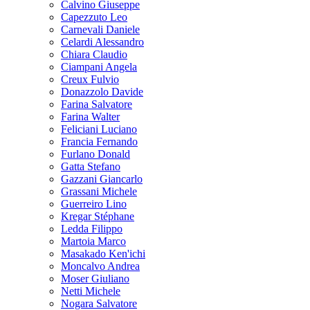
Calvino Giuseppe
Capezzuto Leo
Carnevali Daniele
Celardi Alessandro
Chiara Claudio
Ciampani Angela
Creux Fulvio
Donazzolo Davide
Farina Salvatore
Farina Walter
Feliciani Luciano
Francia Fernando
Furlano Donald
Gatta Stefano
Gazzani Giancarlo
Grassani Michele
Guerreiro Lino
Kregar Stéphane
Ledda Filippo
Martoia Marco
Masakado Ken'ichi
Moncalvo Andrea
Moser Giuliano
Netti Michele
Nogara Salvatore