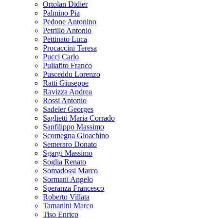
Ortolan Didier
Palmino Pia
Pedone Antonino
Petrillo Antonio
Pettinato Luca
Procaccini Teresa
Pucci Carlo
Puliafito Franco
Pusceddu Lorenzo
Ratti Giuseppe
Ravizza Andrea
Rossi Antonio
Sadeler Georges
Saglietti Maria Corrado
Sanfilippo Massimo
Scomegna Gioachino
Semeraro Donato
Sgargi Massimo
Soglia Renato
Somadossi Marco
Sormani Angelo
Speranza Francesco
Roberto Villata
Tamanini Marco
Tiso Enrico