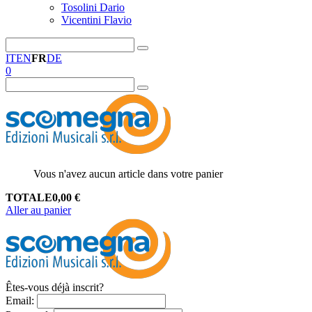
Tosolini Dario
Vicentini Flavio
IT
EN
FR
DE
0
Vous n'avez aucun article dans votre panier
TOTALE
0,00
€
Aller au panier
Êtes-vous déjà inscrit?
Email
: