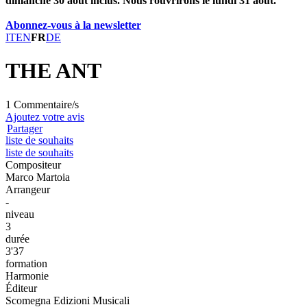
dimanche 30 août inclus. Nous rouvrirons le lundi 31 août.
Abonnez-vous à la newsletter
IT
EN
FR
DE
THE ANT
1 Commentaire/s
Ajoutez votre avis
Partager
liste de souhaits
liste de souhaits
Compositeur
Marco Martoia
Arrangeur
-
niveau
3
durée
3'37
formation
Harmonie
Éditeur
Scomegna Edizioni Musicali