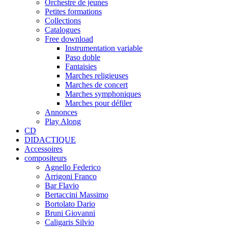
Orchestre de jeunes
Petites formations
Collections
Catalogues
Free download
Instrumentation variable
Paso doble
Fantaisies
Marches religieuses
Marches de concert
Marches symphoniques
Marches pour défiler
Annonces
Play Along
CD
DIDACTIQUE
Accessoires
compositeurs
Agnello Federico
Arrigoni Franco
Bar Flavio
Bertaccini Massimo
Bortolato Dario
Bruni Giovanni
Caligaris Silvio