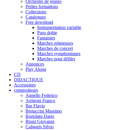
Orchestre de jeunes
Petites formations
Collections
Catalogues
Free download
Instrumentation variable
Paso doble
Fantaisies
Marches religieuses
Marches de concert
Marches symphoniques
Marches pour défiler
Annonces
Play Along
CD
DIDACTIQUE
Accessoires
compositeurs
Agnello Federico
Arrigoni Franco
Bar Flavio
Bertaccini Massimo
Bortolato Dario
Bruni Giovanni
Caligaris Silvio