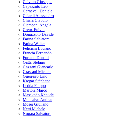
Calvino Giuseppe
Capezzuto Leo
Carnevali Daniele
Celardi Alessandro
Chiara Claudio
Ciampani Angela
Creux Fulvio
Donazzolo Davide
Farina Salvatore
Farina Walter
Feliciani Luciano
Francia Fernando
Furlano Donald
Gatta Stefano
Gazzani Giancarlo
Grassani Michele
Guerreiro Lino
Kregar Stéphane
Ledda Filippo
Martoia Marco
Masakado Ken'ichi
Moncalvo Andrea
Moser Giuliano
Netti Michele
Nogara Salvatore