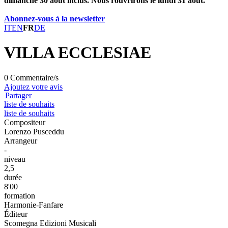
dimanche 30 août inclus. Nous rouvrirons le lundi 31 août.
Abonnez-vous à la newsletter
IT
EN
FR
DE
VILLA ECCLESIAE
0 Commentaire/s
Ajoutez votre avis
Partager
liste de souhaits
liste de souhaits
Compositeur
Lorenzo Pusceddu
Arrangeur
-
niveau
2,5
durée
8'00
formation
Harmonie-Fanfare
Éditeur
Scomegna Edizioni Musicali