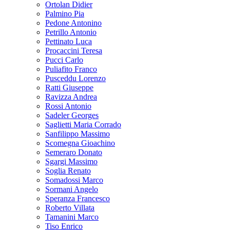
Ortolan Didier
Palmino Pia
Pedone Antonino
Petrillo Antonio
Pettinato Luca
Procaccini Teresa
Pucci Carlo
Puliafito Franco
Pusceddu Lorenzo
Ratti Giuseppe
Ravizza Andrea
Rossi Antonio
Sadeler Georges
Saglietti Maria Corrado
Sanfilippo Massimo
Scomegna Gioachino
Semeraro Donato
Sgargi Massimo
Soglia Renato
Somadossi Marco
Sormani Angelo
Speranza Francesco
Roberto Villata
Tamanini Marco
Tiso Enrico