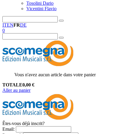
Tosolini Dario
Vicentini Flavio
IT
EN
FR
DE
0
Vous n'avez aucun article dans votre panier
TOTALE
0,00
€
Aller au panier
Êtes-vous déjà inscrit?
Email
: