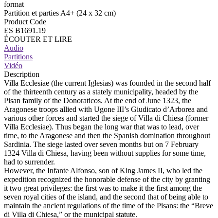
format
Partition et parties A4+ (24 x 32 cm)
Product Code
ES B1691.19
ÉCOUTER ET LIRE
Audio
Partitions
Vidéo
Description
Villa Ecclesiae (the current Iglesias) was founded in the second half
of the thirteenth century as a stately municipality, headed by the
Pisan family of the Donoraticos. At the end of June 1323, the
Aragonese troops allied with Ugone III’s Giudicato d’Arborea and
various other forces and started the siege of Villa di Chiesa (former
Villa Ecclesiae). Thus began the long war that was to lead, over
time, to the Aragonese and then the Spanish domination throughout
Sardinia. The siege lasted over seven months but on 7 February
1324 Villa di Chiesa, having been without supplies for some time,
had to surrender.
However, the Infante Alfonso, son of King James II, who led the
expedition recognized the honorable defense of the city by granting
it two great privileges: the first was to make it the first among the
seven royal cities of the island, and the second that of being able to
maintain the ancient regulations of the time of the Pisans: the “Breve
di Villa di Chiesa,” or the municipal statute.