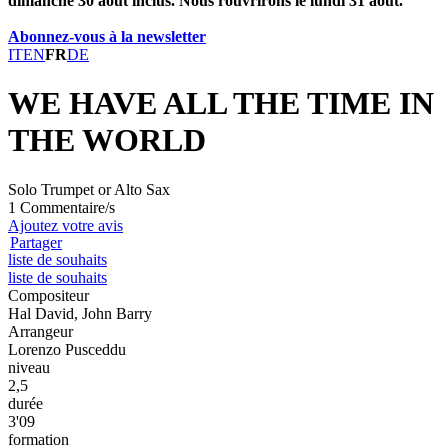
dimanche 30 août inclus. Nous rouvrirons le lundi 31 août.
Abonnez-vous à la newsletter
IT
EN
FR
DE
WE HAVE ALL THE TIME IN
THE WORLD
Solo Trumpet or Alto Sax
1 Commentaire/s
Ajoutez votre avis
Partager
liste de souhaits
liste de souhaits
Compositeur
Hal David, John Barry
Arrangeur
Lorenzo Pusceddu
niveau
2,5
durée
3'09
formation