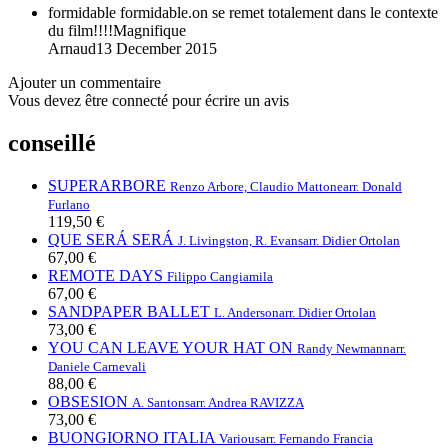
formidable
formidable.on se remet totalement dans le contexte
du film!!!!Magnifique
Arnaud
13 December 2015
Ajouter un commentaire
Vous devez être connecté pour écrire un avis
conseillé
SUPERARBORE
Renzo Arbore, Claudio Mattone
arr. Donald
Furlano
119,50 €
QUE SERÁ SERÁ
J. Livingston, R. Evans
arr. Didier Ortolan
67,00 €
REMOTE DAYS
Filippo Cangiamila
67,00 €
SANDPAPER BALLET
L. Anderson
arr. Didier Ortolan
73,00 €
YOU CAN LEAVE YOUR HAT ON
Randy Newmann
arr.
Daniele Carnevali
88,00 €
OBSESION
A. Santons
arr. Andrea RAVIZZA
73,00 €
BUONGIORNO ITALIA
Various
arr. Fernando Francia