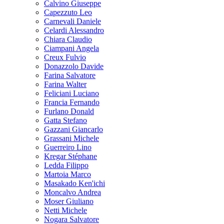
Calvino Giuseppe
Capezzuto Leo
Carnevali Daniele
Celardi Alessandro
Chiara Claudio
Ciampani Angela
Creux Fulvio
Donazzolo Davide
Farina Salvatore
Farina Walter
Feliciani Luciano
Francia Fernando
Furlano Donald
Gatta Stefano
Gazzani Giancarlo
Grassani Michele
Guerreiro Lino
Kregar Stéphane
Ledda Filippo
Martoia Marco
Masakado Ken'ichi
Moncalvo Andrea
Moser Giuliano
Netti Michele
Nogara Salvatore