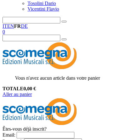
Tosolini Dario
Vicentini Flavio
IT
EN
FR
DE
0
Vous n'avez aucun article dans votre panier
TOTALE
0,00
€
Aller au panier
Êtes-vous déjà inscrit?
Email
: