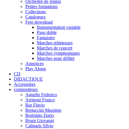
Orchestre de jeunes
Petites formations
Collections
Catalogues
Free download
Instrumentation variable
Paso doble
Fantaisies
Marches religieuses
Marches de concert
Marches symphoniques
Marches pour défiler
Annonces
Play Along
CD
DIDACTIQUE
Accessoires
compositeurs
Agnello Federico
Arrigoni Franco
Bar Flavio
Bertaccini Massimo
Bortolato Dario
Bruni Giovanni
Caligaris Silvio