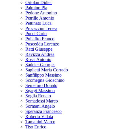
Ortolan Didier
Palmino Pia
Pedone Antonino
Petrillo Antonio
Pettinato Luca
Procaccini Teresa
Pucci Carlo
Puliafito Franco
Pusceddu Lorenzo
Ratti Giuseppe
Ravizza Andrea
Rossi Antonio
Sadeler Georges
Saglietti Maria Corrado
Sanfilippo Massimo
Scomegna Gioachino
Semeraro Donato
Sgargi Massimo
Soglia Renato
Somadossi Marco
Sormani Angelo
Speranza Francesco
Roberto Villata
Tamanini Marco
Tiso Enrico