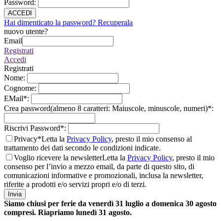
Password
:
ACCEDI
Hai dimenticato la password? Recuperala
nuovo utente?
Email
Registrati
Accedi
Registrati
Nome
:
Cognome
:
EMail
*
:
Crea password(almeno 8 caratteri: Maiuscole, minuscole, numeri)
*
:
Riscrivi Password
*
:
Privacy*
Letta la
Privacy Policy
, presto il mio consenso al
trattamento dei dati secondo le condizioni indicate.
Voglio ricevere la newsletter
Letta la
Privacy Policy
, presto il mio
consenso per l’invio a mezzo email, da parte di questo sito, di
comunicazioni informative e promozionali, inclusa la newsletter,
riferite a prodotti e/o servizi propri e/o di terzi.
Invia
Siamo chiusi per ferie da venerdì 31 luglio a domenica 30 agosto
compresi. Riapriamo lunedì 31 agosto.