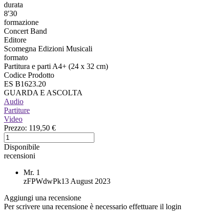
durata
8'30
formazione
Concert Band
Editore
Scomegna Edizioni Musicali
formato
Partitura e parti A4+ (24 x 32 cm)
Codice Prodotto
ES B1623.20
GUARDA E ASCOLTA
Audio
Partiture
Video
Prezzo:
119,50 €
Disponibile
recensioni
Mr.
1
zFPWdwPk
13 August 2023
Aggiungi una recensione
Per scrivere una recensione è necessario effettuare il login