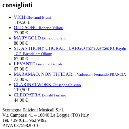
consigliati
VICH
Giovanni Bruni
119,50 €
OLD SONG
Roberto Villata
73,00 €
MARYGOLD
Donald Furlano
88,00 €
ST. ANTHONY CHORAL - LARGO from Xerxes
F.J. Haydn
- G.F. Haendel
arr. Ofburg
67,00 €
LEVANTE
Giacomo Bartoli
67,00 €
MARAMAO, NON TI FIDAR...
Various
arr. Fernando FRANCIA
73,00 €
CLARINETWORK
Giuseppe Calvino
119,50 €
CLEOPATRA
Donald Furlano
44,00 €
Scomegna Edizioni Musicali S.r.l.
Via Campassi 41 – 10040 La Loggia (TO) Italy
Tel. +39 (0)11 962 9492
P.IVA 03759820016