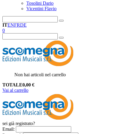
Tosolini Dario
Vicentini Flavio
IT
EN
FR
DE
0
Non hai articoli nel carrello
TOTALE
0,00
€
Vai al carrello
sei già registrato?
Email
: