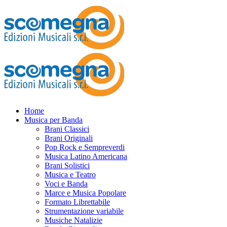
Home
Musica per Banda
Brani Classici
Brani Originali
Pop Rock e Sempreverdi
Musica Latino Americana
Brani Solistici
Musica e Teatro
Voci e Banda
Marce e Musica Popolare
Formato Librettabile
Strumentazione variabile
Musiche Natalizie