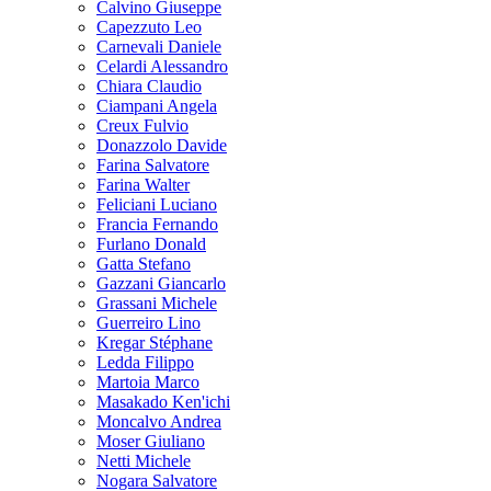
Calvino Giuseppe
Capezzuto Leo
Carnevali Daniele
Celardi Alessandro
Chiara Claudio
Ciampani Angela
Creux Fulvio
Donazzolo Davide
Farina Salvatore
Farina Walter
Feliciani Luciano
Francia Fernando
Furlano Donald
Gatta Stefano
Gazzani Giancarlo
Grassani Michele
Guerreiro Lino
Kregar Stéphane
Ledda Filippo
Martoia Marco
Masakado Ken'ichi
Moncalvo Andrea
Moser Giuliano
Netti Michele
Nogara Salvatore