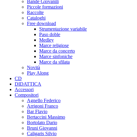
Bande Giovanili
Piccole formazioni
Raccolte
Cataloghi
Free download
Strumentazione variabile
Paso doble
Medley
Marce religiose
Marce da concerto
Marce sinfoniche
Marce da sfilata
Novità
Play Along
CD
DIDATTICA
Accessori
Compositori
Agnello Federico
Arrigoni Franco
Bar Flavio
Bertaccini Massimo
Bortolato Dario
Bruni Giovanni
Caligaris Silvio