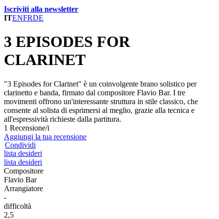
Iscriviti alla newsletter
IT
EN
FR
DE
3 EPISODES FOR
CLARINET
"3 Episodes for Clarinet" è un coinvolgente brano solistico per
clarinetto e banda, firmato dal compositore Flavio Bar. I tre
movimenti offrono un'interessante struttura in stile classico, che
consente al solista di esprimersi al meglio, grazie alla tecnica e
all'espressività richieste dalla partitura.
1 Recensione/i
Aggiungi la tua recensione
Condividi
lista desideri
lista desideri
Compositore
Flavio Bar
Arrangiatore
-
difficoltà
2,5