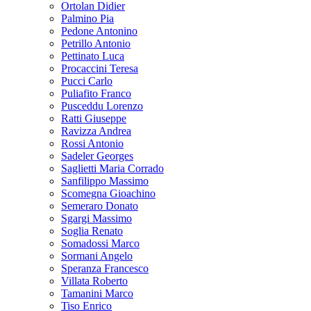
Ortolan Didier
Palmino Pia
Pedone Antonino
Petrillo Antonio
Pettinato Luca
Procaccini Teresa
Pucci Carlo
Puliafito Franco
Pusceddu Lorenzo
Ratti Giuseppe
Ravizza Andrea
Rossi Antonio
Sadeler Georges
Saglietti Maria Corrado
Sanfilippo Massimo
Scomegna Gioachino
Semeraro Donato
Sgargi Massimo
Soglia Renato
Somadossi Marco
Sormani Angelo
Speranza Francesco
Villata Roberto
Tamanini Marco
Tiso Enrico