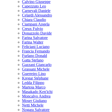
Calvino Giuseppe
Capezzuto Leo
Carnevali Daniele
Celardi Alessandro
Chiara Claudio
Ciampani Angela
Creux Fulvio
Donazzolo Davide
Farina Salvatore
Farina Walter
Feliciani Luciano
Francia Fernando
Furlano Donald
Gatta Stefano
Gazzani Giancarlo
Grassani Michele
Guerreiro Lino
Kregar Stéphane
Ledda Filippo
Martoia Marco
Masakado Ken'ichi
Moncalvo Andrea
Moser Giuliano
Netti Michele
Nogara Salvatore