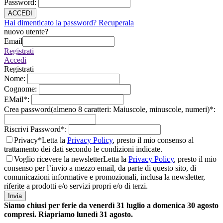
Password
:
ACCEDI
Hai dimenticato la password? Recuperala
nuovo utente?
Email
Registrati
Accedi
Registrati
Nome
:
Cognome
:
EMail
*
:
Crea password(almeno 8 caratteri: Maiuscole, minuscole, numeri)
*
:
Riscrivi Password
*
:
Privacy*
Letta la
Privacy Policy
, presto il mio consenso al
trattamento dei dati secondo le condizioni indicate.
Voglio ricevere la newsletter
Letta la
Privacy Policy
, presto il mio
consenso per l’invio a mezzo email, da parte di questo sito, di
comunicazioni informative e promozionali, inclusa la newsletter,
riferite a prodotti e/o servizi propri e/o di terzi.
Invia
Siamo chiusi per ferie da venerdì 31 luglio a domenica 30 agosto
compresi. Riapriamo lunedì 31 agosto.