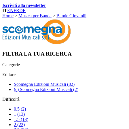
Iscriviti alla newsletter
IT
EN
FR
DE
Home
>
Musica per Banda
>
Bande Giovanili
FILTRA LA TUA RICERCA
Categorie
Editore
Scomegna Edizioni Musicali
(82)
(c) Scomegna Edizioni Musicali
(2)
Difficoltà
0,5
(2)
1
(13)
1,5
(18)
2
(22)