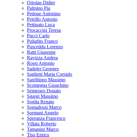
Ortolan Didier
Palmino Pia
Pedone Antonino
Petrillo Antonio
Pettinato Luca
Procaccini Teresa
Pucci Carlo
Puliafito Franco
Pusceddu Lorenzo
Ratti Giuseppe
Ravizza Andrea
Rossi Antonio
Sadeler Georges
Saglietti Maria Corrado
Sanfilippo Massimo
Scomegna Gioachino
Semeraro Donato
Sgargi Massimo
Soglia Renato
Somadossi Marco
Sormani Angelo
Speranza Francesco
Villata Roberto
Tamanini Marco
Tiso Enrico