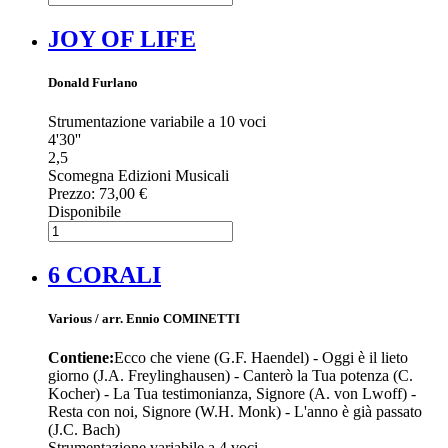
JOY OF LIFE
Donald Furlano
Strumentazione variabile a 10 voci
4'30''
2,5
Scomegna Edizioni Musicali
Prezzo:
73,00 €
Disponibile
6 CORALI
Various / arr. Ennio COMINETTI
Contiene:
Ecco che viene (G.F. Haendel) - Oggi è il lieto
giorno (J.A. Freylinghausen) - Canterò la Tua potenza (C.
Kocher) - La Tua testimonianza, Signore (A. von Lwoff) -
Resta con noi, Signore (W.H. Monk) - L'anno è già passato
(J.C. Bach)
Strumentazione variabile a 4 voci.