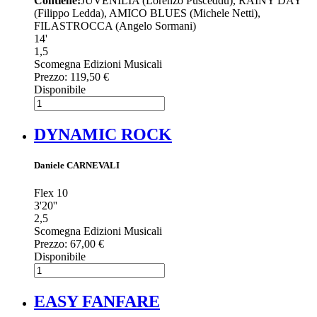
Contiene:
JUVENILIA (Lorenzo Pusceddu), RAINY DAY
(Filippo Ledda), AMICO BLUES (Michele Netti),
FILASTROCCA (Angelo Sormani)
14'
1,5
Scomegna Edizioni Musicali
Prezzo:
119,50 €
Disponibile
DYNAMIC ROCK
Daniele CARNEVALI
Flex 10
3'20''
2,5
Scomegna Edizioni Musicali
Prezzo:
67,00 €
Disponibile
EASY FANFARE