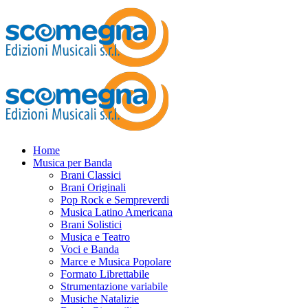
Home
Musica per Banda
Brani Classici
Brani Originali
Pop Rock e Sempreverdi
Musica Latino Americana
Brani Solistici
Musica e Teatro
Voci e Banda
Marce e Musica Popolare
Formato Librettabile
Strumentazione variabile
Musiche Natalizie