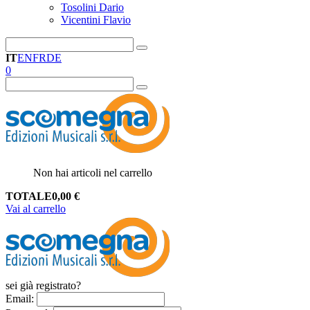
Tosolini Dario
Vicentini Flavio
IT
EN
FR
DE
0
Non hai articoli nel carrello
TOTALE
0,00
€
Vai al carrello
sei già registrato?
Email
: