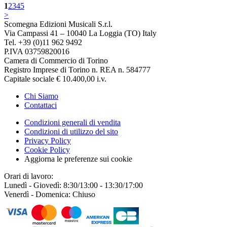
1
2
3
4
5
>
Scomegna Edizioni Musicali S.r.l.
Via Campassi 41 – 10040 La Loggia (TO) Italy
Tel. +39 (0)11 962 9492
P.IVA 03759820016
Camera di Commercio di Torino
Registro Imprese di Torino n. REA n. 584777
Capitale sociale € 10.400,00 i.v.
Chi Siamo
Contattaci
Condizioni generali di vendita
Condizioni di utilizzo del sito
Privacy Policy
Cookie Policy
Aggiorna le preferenze sui cookie
Orari di lavoro:
Lunedì - Giovedì: 8:30/13:00 - 13:30/17:00
Venerdì - Domenica: Chiuso