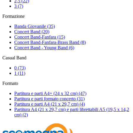
2,5
(22)
3
(7)
Formazione
Banda Giovanile
(35)
Concert Band
(20)
Concert Band-Fanfara
(15)
Concert Band-Fanfara-Brass Band
(8)
Concert Band - Young Band
(6)
Casual Band
0
(73)
1
(11)
Formato
Partitura e parti A4+ (24 x 32 cm)
(47)
Partitura e parti formato concerto
(31)
Partitura e parti A4 (21 x 29,7 cm)
(4)
Partitura A4 (21 x 29,7 cm) e parti librettabili A5 (19,5 x 14,2
cm)
(2)