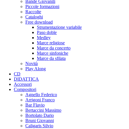
Bande Giovanili
Piccole formazioni
Raccolte
Cataloghi
Free download
Strumentazione variabile
Paso doble
Medley
Marce religiose
Marce da concerto
Marce sinfoniche
Marce da sfilata
Novità
Play Along
CD
DIDATTICA
Accessori
Compositori
Agnello Federico
Arrigoni Franco
Bar Flavio
Bertaccini Massimo
Bortolato Dario
Bruni Giovanni
Caligaris Silvio