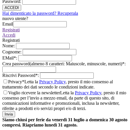
Password
:
ACCEDI
Hai dimenticato la password? Recuperala
nuovo utente?
Email
Registrati
Accedi
Registrati
Nome
:
Cognome
:
EMail
*
:
Crea password(almeno 8 caratteri: Maiuscole, minuscole, numeri)
*
:
Riscrivi Password
*
:
Privacy*
Letta la
Privacy Policy
, presto il mio consenso al
trattamento dei dati secondo le condizioni indicate.
Voglio ricevere la newsletter
Letta la
Privacy Policy
, presto il mio
consenso per l’invio a mezzo email, da parte di questo sito, di
comunicazioni informative e promozionali, inclusa la newsletter,
riferite a prodotti e/o servizi propri e/o di terzi.
Invia
Siamo chiusi per ferie da venerdì 31 luglio a domenica 30 agosto
compresi. Riapriamo lunedì 31 agosto.