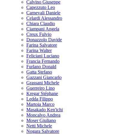
Calvino Giuseppe
Capezzuto Leo
Carnevali Daniele
Celardi Alessandro
Chiara Claudio
Ciampani Angela
Creux Fulvio
Donazzolo Davide
Farina Salvatore
Farina Walter
Feliciani Luciano
Francia Fernando
Furlano Donald
Gatta Stefano
Gazzani Giancarlo
Grassani Michele
Guerreiro Lino
Kregar Stéphane
Ledda Filippo
Martoia Marco
Masakado Ken'ichi
Moncalvo Andrea
Moser Giuliano
Netti Michele
Nogara Salvatore