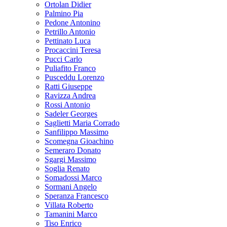
Ortolan Didier
Palmino Pia
Pedone Antonino
Petrillo Antonio
Pettinato Luca
Procaccini Teresa
Pucci Carlo
Puliafito Franco
Pusceddu Lorenzo
Ratti Giuseppe
Ravizza Andrea
Rossi Antonio
Sadeler Georges
Saglietti Maria Corrado
Sanfilippo Massimo
Scomegna Gioachino
Semeraro Donato
Sgargi Massimo
Soglia Renato
Somadossi Marco
Sormani Angelo
Speranza Francesco
Villata Roberto
Tamanini Marco
Tiso Enrico