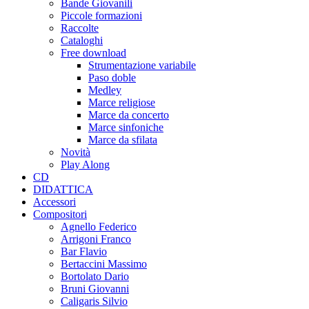
Bande Giovanili
Piccole formazioni
Raccolte
Cataloghi
Free download
Strumentazione variabile
Paso doble
Medley
Marce religiose
Marce da concerto
Marce sinfoniche
Marce da sfilata
Novità
Play Along
CD
DIDATTICA
Accessori
Compositori
Agnello Federico
Arrigoni Franco
Bar Flavio
Bertaccini Massimo
Bortolato Dario
Bruni Giovanni
Caligaris Silvio