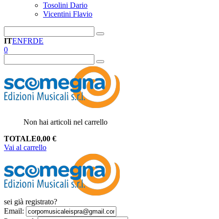
Tosolini Dario
Vicentini Flavio
IT
EN
FR
DE
0
Non hai articoli nel carrello
TOTALE
0,00
€
Vai al carrello
sei già registrato?
Email
: