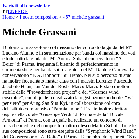
Iscriviti alla newsletter
IT
EN
FR
DE
Home
>
I nostri compositori
>
457 michele grassani
Michele Grassani
Diplomato in sassofono col massimo dei voti sotto la guida del M°
Luciano Alunno e in strumentazione per banda col massimo dei voti
e lode sotto la guida del M° Andrea Saba al conservatorio “A.
Boito” di Parma, frequenta il biennio di perfezionamento in
strumentazione per banda sotto la guida del M° Daniele Carnevali al
conservatorio “F. A. Bonporti” di Trento. Nel suo percorso di studi
ha inoltre frequentato master class con i maestri Lorenzo Pusceddu,
Jacob de Haan, Jan Van der Rost e Marco Marzi. È stato direttore
stabile della “Provadorchestra project” e del “Kosmos wind
ensemble”, con il quale ha realizzato la registrazione audio del “Va'
pensiero” per Aung San Suu Kyi, in collaborazione col coro
dell'istituto comprensivo “Parmigianino”. È stato inoltre direttore
ospite della corale “Giuseppe Verdi” di Parma e della “Ducale
Armonia” di Parma, con la quale ha realizzato un concerto di
musiche inedite del compositore ottocentesco Martin Scholl. Tutte le
sue composizioni sono state eseguite dalla “Symphonic Wind Band”
del Conservatorio “A. Boito” di Parma. È membro dei quartetti “Sax