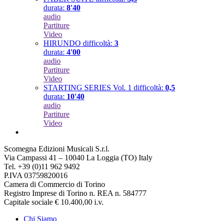
durata:
8'40
audio
Partiture
Video
HIRUNDO
difficoltà:
3
durata:
4'00
audio
Partiture
Video
STARTING SERIES Vol. 1
difficoltà:
0,5
durata:
10'40
audio
Partiture
Video
Scomegna Edizioni Musicali S.r.l.
Via Campassi 41 – 10040 La Loggia (TO) Italy
Tel. +39 (0)11 962 9492
P.IVA 03759820016
Camera di Commercio di Torino
Registro Imprese di Torino n. REA n. 584777
Capitale sociale € 10.400,00 i.v.
Chi Siamo