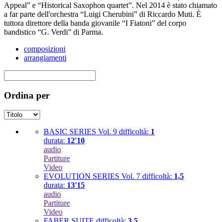
Appeal” e “Historical Saxophon quartet”. Nel 2014 è stato chiamato
a far parte dell'orchestra “Luigi Cherubini” di Riccardo Muti. È
tuttora direttore della banda giovanile “I Fiatoni” del corpo
bandistico “G. Verdi” di Parma.
composizioni
arrangiamenti
Ordina per
BASIC SERIES Vol. 9
difficoltà:
1
durata:
12'10
audio
Partiture
Video
EVOLUTION SERIES Vol. 7
difficoltà:
1,5
durata:
13'15
audio
Partiture
Video
FABER SUITE
difficoltà:
3,5