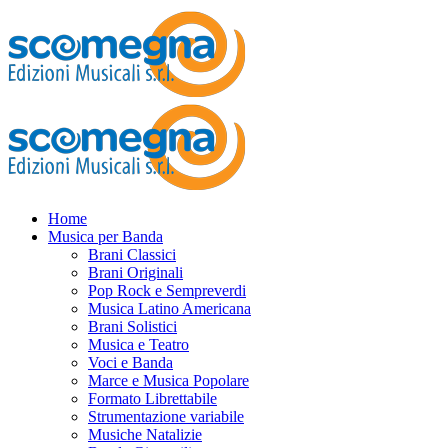
Home
Musica per Banda
Brani Classici
Brani Originali
Pop Rock e Sempreverdi
Musica Latino Americana
Brani Solistici
Musica e Teatro
Voci e Banda
Marce e Musica Popolare
Formato Librettabile
Strumentazione variabile
Musiche Natalizie