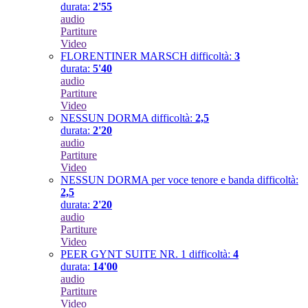
durata:
2'55
audio
Partiture
Video
FLORENTINER MARSCH
difficoltà:
3
durata:
5'40
audio
Partiture
Video
NESSUN DORMA
difficoltà:
2,5
durata:
2'20
audio
Partiture
Video
NESSUN DORMA per voce tenore e banda
difficoltà:
2,5
durata:
2'20
audio
Partiture
Video
PEER GYNT SUITE NR. 1
difficoltà:
4
durata:
14'00
audio
Partiture
Video