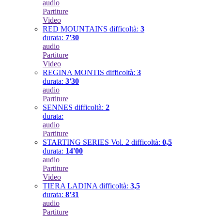
audio
Partiture
Video
RED MOUNTAINS
difficoltà:
3
durata:
7'30
audio
Partiture
Video
REGINA MONTIS
difficoltà:
3
durata:
3'30
audio
Partiture
SENNES
difficoltà:
2
durata:
audio
Partiture
STARTING SERIES Vol. 2
difficoltà:
0,5
durata:
14'00
audio
Partiture
Video
TIERA LADINA
difficoltà:
3,5
durata:
8'31
audio
Partiture