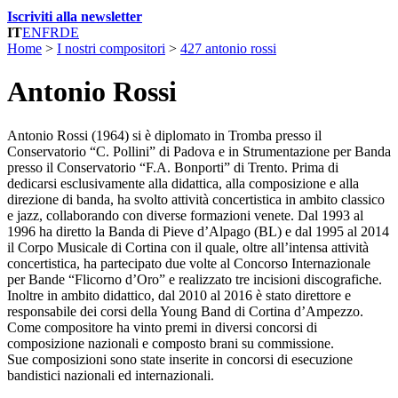
Iscriviti alla newsletter
IT
EN
FR
DE
Home
>
I nostri compositori
>
427 antonio rossi
Antonio Rossi
Antonio Rossi (1964) si è diplomato in Tromba presso il
Conservatorio “C. Pollini” di Padova e in Strumentazione per Banda
presso il Conservatorio “F.A. Bonporti” di Trento. Prima di
dedicarsi esclusivamente alla didattica, alla composizione e alla
direzione di banda, ha svolto attività concertistica in ambito classico
e jazz, collaborando con diverse formazioni venete. Dal 1993 al
1996 ha diretto la Banda di Pieve d’Alpago (BL) e dal 1995 al 2014
il Corpo Musicale di Cortina con il quale, oltre all’intensa attività
concertistica, ha partecipato due volte al Concorso Internazionale
per Bande “Flicorno d’Oro” e realizzato tre incisioni discografiche.
Inoltre in ambito didattico, dal 2010 al 2016 è stato direttore e
responsabile dei corsi della Young Band di Cortina d’Ampezzo.
Come compositore ha vinto premi in diversi concorsi di
composizione nazionali e composto brani su commissione.
Sue composizioni sono state inserite in concorsi di esecuzione
bandistici nazionali ed internazionali.