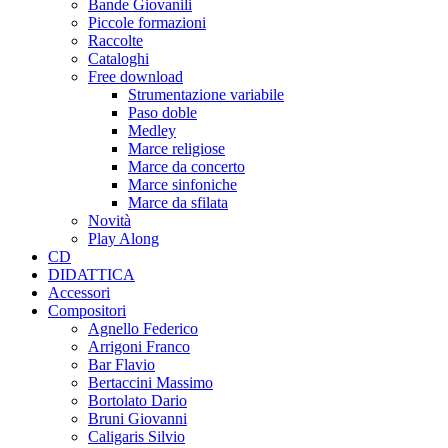
Bande Giovanili
Piccole formazioni
Raccolte
Cataloghi
Free download
Strumentazione variabile
Paso doble
Medley
Marce religiose
Marce da concerto
Marce sinfoniche
Marce da sfilata
Novità
Play Along
CD
DIDATTICA
Accessori
Compositori
Agnello Federico
Arrigoni Franco
Bar Flavio
Bertaccini Massimo
Bortolato Dario
Bruni Giovanni
Caligaris Silvio