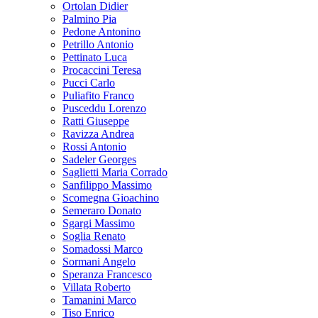
Ortolan Didier
Palmino Pia
Pedone Antonino
Petrillo Antonio
Pettinato Luca
Procaccini Teresa
Pucci Carlo
Puliafito Franco
Pusceddu Lorenzo
Ratti Giuseppe
Ravizza Andrea
Rossi Antonio
Sadeler Georges
Saglietti Maria Corrado
Sanfilippo Massimo
Scomegna Gioachino
Semeraro Donato
Sgargi Massimo
Soglia Renato
Somadossi Marco
Sormani Angelo
Speranza Francesco
Villata Roberto
Tamanini Marco
Tiso Enrico