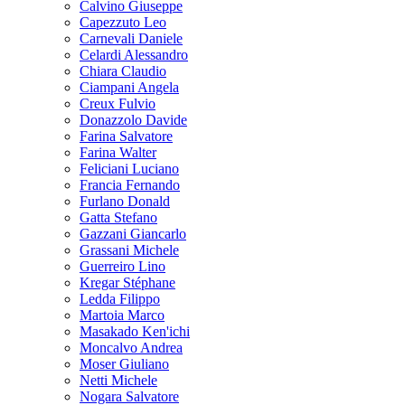
Calvino Giuseppe
Capezzuto Leo
Carnevali Daniele
Celardi Alessandro
Chiara Claudio
Ciampani Angela
Creux Fulvio
Donazzolo Davide
Farina Salvatore
Farina Walter
Feliciani Luciano
Francia Fernando
Furlano Donald
Gatta Stefano
Gazzani Giancarlo
Grassani Michele
Guerreiro Lino
Kregar Stéphane
Ledda Filippo
Martoia Marco
Masakado Ken'ichi
Moncalvo Andrea
Moser Giuliano
Netti Michele
Nogara Salvatore