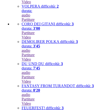
Video
VOLPERA
difficoltà:
2
durata:
audio
Partiture
CORO DEI GITANI
difficoltà:
3
durata:
3'00
Partiture
Video
DEMOLIRER POLKA
difficoltà:
3
durata:
3'45
audio
Partiture
Video
DU UND DU
difficoltà:
3
durata:
7'45
audio
Partiture
Video
FANTASY FROM TURANDOT
difficoltà:
3
durata:
8'20
audio
Partiture
Video
FEUERFEST!
difficoltà:
3