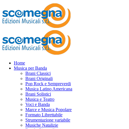
Home
Musica per Banda
Brani Classici
Brani Originali
Pop Rock e Sempreverdi
Musica Latino Americana
Brani Solistici
Musica e Teatro
Voci e Banda
Marce e Musica Popolare
Formato Librettabile
Strumentazione variabile
Musiche Natalizie