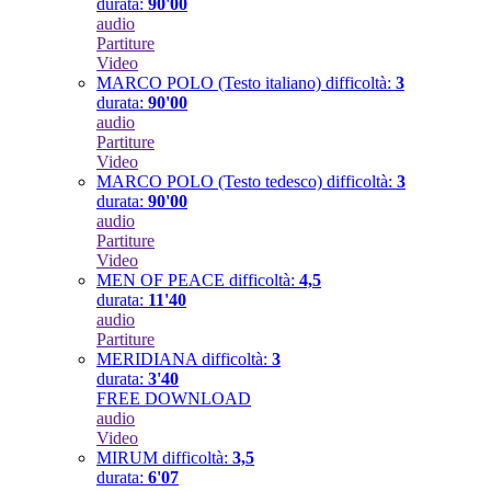
durata:
90'00
audio
Partiture
Video
MARCO POLO (Testo italiano)
difficoltà:
3
durata:
90'00
audio
Partiture
Video
MARCO POLO (Testo tedesco)
difficoltà:
3
durata:
90'00
audio
Partiture
Video
MEN OF PEACE
difficoltà:
4,5
durata:
11'40
audio
Partiture
MERIDIANA
difficoltà:
3
durata:
3'40
FREE DOWNLOAD
audio
Video
MIRUM
difficoltà:
3,5
durata:
6'07