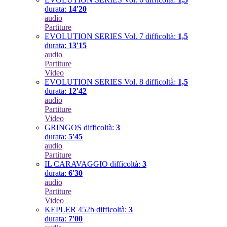
durata:
14'20
audio
Partiture
EVOLUTION SERIES Vol. 7
difficoltà:
1,5
durata:
13'15
audio
Partiture
Video
EVOLUTION SERIES Vol. 8
difficoltà:
1,5
durata:
12'42
audio
Partiture
Video
GRINGOS
difficoltà:
3
durata:
5'45
audio
Partiture
IL CARAVAGGIO
difficoltà:
3
durata:
6'30
audio
Partiture
Video
KEPLER 452b
difficoltà:
3
durata:
7'00