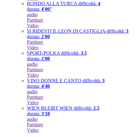
RONDO ALLA TURCA
difficoltà:
4
durata:
4'00''
audio
Partiture
Video
SI RIDESTI IL LEON DI CASTIGLIA
difficoltà:
3
durata:
2'00
Partiture
Video
SPORT-POLKA
difficoltà:
3,5
durata:
2'00
audio
Partiture
Video
VINO DONNE E CANTO
difficoltà:
3
durata:
4'40
audio
Partiture
Video
WIEN BLEIBT WIEN
difficoltà:
2,5
durata:
3'10
audio
Partiture
Video