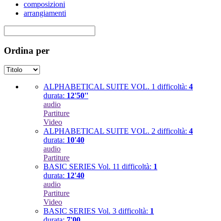
composizioni
arrangiamenti
Ordina per
ALPHABETICAL SUITE VOL. 1
difficoltà:
4
durata:
12'50''
audio
Partiture
Video
ALPHABETICAL SUITE VOL. 2
difficoltà:
4
durata:
10'40
audio
Partiture
BASIC SERIES Vol. 11
difficoltà:
1
durata:
12'40
audio
Partiture
Video
BASIC SERIES Vol. 3
difficoltà:
1
durata:
7'00