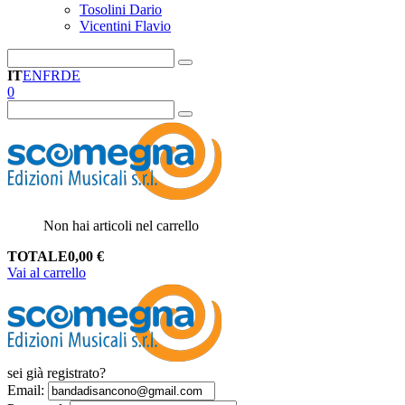
Tosolini Dario
Vicentini Flavio
IT
EN
FR
DE
0
Non hai articoli nel carrello
TOTALE
0,00
€
Vai al carrello
sei già registrato?
Email
: