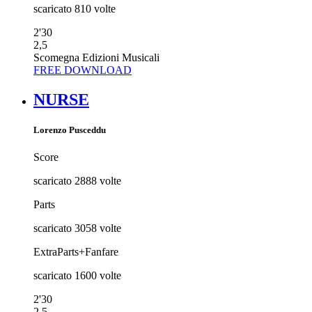
scaricato
810
volte
2'30
2,5
Scomegna Edizioni Musicali
FREE DOWNLOAD
NURSE
Lorenzo Pusceddu
Score
scaricato
2888
volte
Parts
scaricato
3058
volte
ExtraParts+Fanfare
scaricato
1600
volte
2'30
2,5