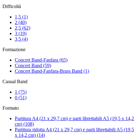
Difficoltà
1,5
(1)
2
(40)
2,5
(62)
3
(19)
3,5
(4)
Formazione
Concert Band-Fanfara
(65)
Concert Band
(59)
Concert Band-Fanfara-Brass Band
(1)
Casual Band
1
(75)
0
(51)
Formato
Partitura A4 (21 x 29,7 cm) e parti librettabili A5 (19,5 x 14,2
cm)
(108)
Partitura ridotta A4 (21 x 29,7 cm) e parti librettabili A5 (19,5
x 14,2 cm)
(14)