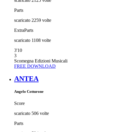
scaricato
2125
volte
Parts
scaricato
2259
volte
ExtraParts
scaricato
1108
volte
3'10
3
Scomegna Edizioni Musicali
FREE DOWNLOAD
ANTEA
Angelo Cotturone
Score
scaricato
506
volte
Parts