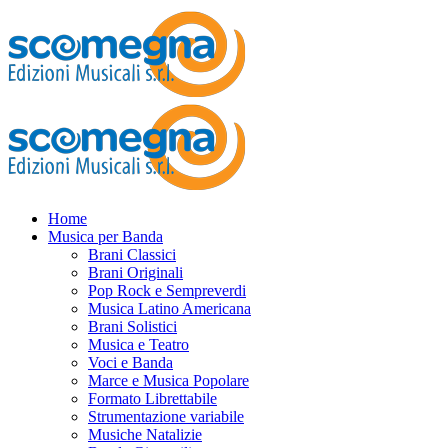
Home
Musica per Banda
Brani Classici
Brani Originali
Pop Rock e Sempreverdi
Musica Latino Americana
Brani Solistici
Musica e Teatro
Voci e Banda
Marce e Musica Popolare
Formato Librettabile
Strumentazione variabile
Musiche Natalizie