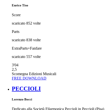
Enrico Tiso
Score
scaricato
852
volte
Parts
scaricato
838
volte
ExtraParts+Fanfare
scaricato
557
volte
3'04
2,5
Scomegna Edizioni Musicali
FREE DOWNLOAD
PECCIOLI
Lorenzo Bocci
Dedicato alla Società Filarmonica Peccioli in Peccioli (Pisa)