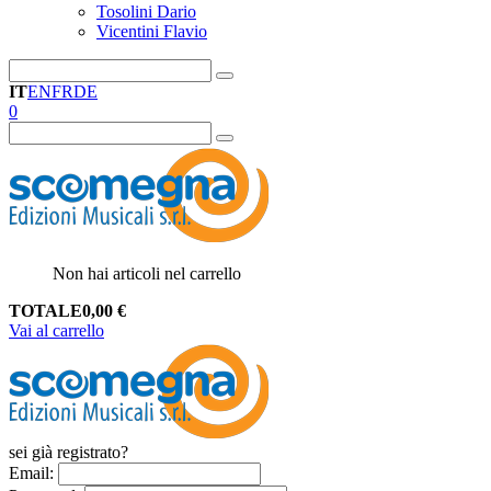
Tosolini Dario
Vicentini Flavio
IT
EN
FR
DE
0
Non hai articoli nel carrello
TOTALE
0,00
€
Vai al carrello
sei già registrato?
Email
: