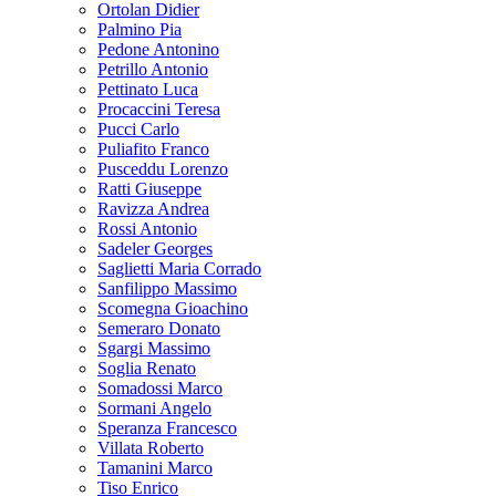
Ortolan Didier
Palmino Pia
Pedone Antonino
Petrillo Antonio
Pettinato Luca
Procaccini Teresa
Pucci Carlo
Puliafito Franco
Pusceddu Lorenzo
Ratti Giuseppe
Ravizza Andrea
Rossi Antonio
Sadeler Georges
Saglietti Maria Corrado
Sanfilippo Massimo
Scomegna Gioachino
Semeraro Donato
Sgargi Massimo
Soglia Renato
Somadossi Marco
Sormani Angelo
Speranza Francesco
Villata Roberto
Tamanini Marco
Tiso Enrico