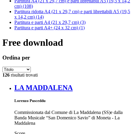
Partitura A4 (21 x 29,7 cm) e parti librettabili A5 (19,5 x 14,2
cm)
(108)
Partitura ridotta A4 (21 x 29,7 cm) e parti librettabili A5 (19,5
x 14,2 cm)
(14)
Partitura e parti A4 (21 x 29,7 cm)
(3)
Partitura e parti A4+ (24 x 32 cm)
(1)
Free download
Ordina per
126
risultati trovati
LA MADDALENA
Lorenzo Pusceddu
Commissionata dal Comune di La Maddalena (SS)e dalla
Banda Musicale “San Domenico Savio” di Moneta - La
Maddalena
Score