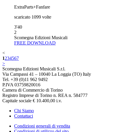
ExtraParts+Fanfare
scaricato
1099
volte
3'40
2
Scomegna Edizioni Musicali
FREE DOWNLOAD
<
1
2
3
4
5
6
7
>
Scomegna Edizioni Musicali S.r.l.
Via Campassi 41 – 10040 La Loggia (TO) Italy
Tel. +39 (0)11 962 9492
P.IVA 03759820016
Camera di Commercio di Torino
Registro Imprese di Torino n. REA n. 584777
Capitale sociale € 10.400,00 i.v.
Chi Siamo
Contattaci
Condizioni generali di vendita
Condizioni di utilizzo del sito