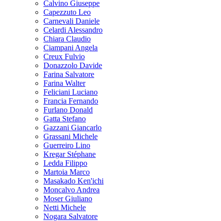
Calvino Giuseppe
Capezzuto Leo
Carnevali Daniele
Celardi Alessandro
Chiara Claudio
Ciampani Angela
Creux Fulvio
Donazzolo Davide
Farina Salvatore
Farina Walter
Feliciani Luciano
Francia Fernando
Furlano Donald
Gatta Stefano
Gazzani Giancarlo
Grassani Michele
Guerreiro Lino
Kregar Stéphane
Ledda Filippo
Martoia Marco
Masakado Ken'ichi
Moncalvo Andrea
Moser Giuliano
Netti Michele
Nogara Salvatore