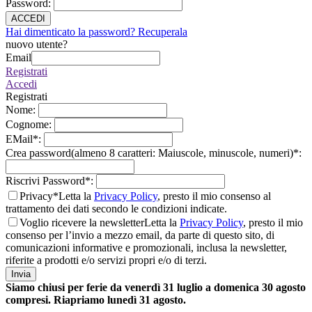
Password
:
ACCEDI
Hai dimenticato la password? Recuperala
nuovo utente?
Email
Registrati
Accedi
Registrati
Nome
:
Cognome
:
EMail
*
:
Crea password(almeno 8 caratteri: Maiuscole, minuscole, numeri)
*
:
Riscrivi Password
*
:
Privacy*
Letta la
Privacy Policy
, presto il mio consenso al
trattamento dei dati secondo le condizioni indicate.
Voglio ricevere la newsletter
Letta la
Privacy Policy
, presto il mio
consenso per l’invio a mezzo email, da parte di questo sito, di
comunicazioni informative e promozionali, inclusa la newsletter,
riferite a prodotti e/o servizi propri e/o di terzi.
Invia
Siamo chiusi per ferie da venerdì 31 luglio a domenica 30 agosto
compresi. Riapriamo lunedì 31 agosto.