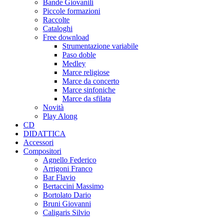
Bande Giovanili
Piccole formazioni
Raccolte
Cataloghi
Free download
Strumentazione variabile
Paso doble
Medley
Marce religiose
Marce da concerto
Marce sinfoniche
Marce da sfilata
Novità
Play Along
CD
DIDATTICA
Accessori
Compositori
Agnello Federico
Arrigoni Franco
Bar Flavio
Bertaccini Massimo
Bortolato Dario
Bruni Giovanni
Caligaris Silvio