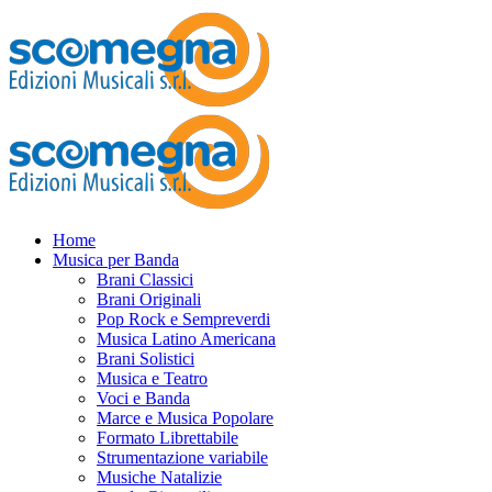
Home
Musica per Banda
Brani Classici
Brani Originali
Pop Rock e Sempreverdi
Musica Latino Americana
Brani Solistici
Musica e Teatro
Voci e Banda
Marce e Musica Popolare
Formato Librettabile
Strumentazione variabile
Musiche Natalizie