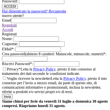
Password
:
ACCEDI
Hai dimenticato la password? Recuperala
nuovo utente?
Email
Registrati
Accedi
Registrati
Nome
:
Cognome
:
EMail
*
:
Crea password(almeno 8 caratteri: Maiuscole, minuscole, numeri)
*
:
Riscrivi Password
*
:
Privacy*
Letta la
Privacy Policy
, presto il mio consenso al
trattamento dei dati secondo le condizioni indicate.
Voglio ricevere la newsletter
Letta la
Privacy Policy
, presto il mio
consenso per l’invio a mezzo email, da parte di questo sito, di
comunicazioni informative e promozionali, inclusa la newsletter,
riferite a prodotti e/o servizi propri e/o di terzi.
Invia
Siamo chiusi per ferie da venerdì 31 luglio a domenica 30 agosto
compresi. Riapriamo lunedì 31 agosto.