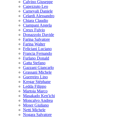
Calvino Giuseppe
Capezzuto Leo
Carnevali Daniele
Celardi Alessandro
Chiara Claudio
Ciampani Angela
Creux Fulvio
Donazzolo Davide
Farina Salvatore
Farina Walter
Feliciani Luciano
Francia Fernando
Furlano Donald
Gatta Stefano
Gazzani Giancarlo
Grassani Michele
Guerreiro Lino
Kregar Stéphane
Ledda Filippo
Martoia Marco
Masakado Ken'ichi
Moncalvo Andrea
Moser Giuliano
Netti Michele
Nogara Salvatore