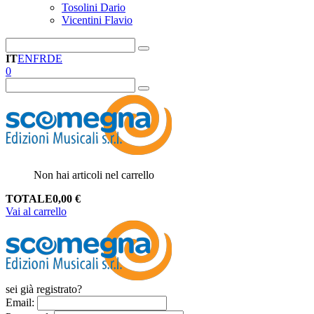
Tosolini Dario
Vicentini Flavio
IT
EN
FR
DE
0
Non hai articoli nel carrello
TOTALE
0,00
€
Vai al carrello
sei già registrato?
Email
: