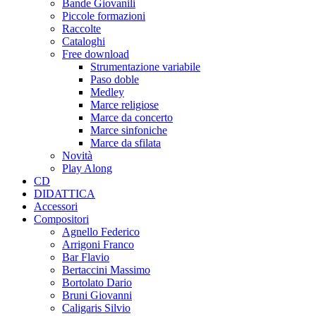
Bande Giovanili
Piccole formazioni
Raccolte
Cataloghi
Free download
Strumentazione variabile
Paso doble
Medley
Marce religiose
Marce da concerto
Marce sinfoniche
Marce da sfilata
Novità
Play Along
CD
DIDATTICA
Accessori
Compositori
Agnello Federico
Arrigoni Franco
Bar Flavio
Bertaccini Massimo
Bortolato Dario
Bruni Giovanni
Caligaris Silvio