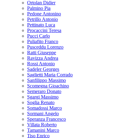
Ortolan Didier
Palmino Pia
Pedone Antonino
Petrillo Antonio
Pettinato Luca
Procaccini Teresa
Pucci Carlo
Puliafito Franco
Pusceddu Lorenzo
Ratti Giuseppe
Ravizza Andrea
Rossi Antonio
Sadeler Georges
Saglietti Maria Corrado
Sanfilippo Massimo
Scomegna Gioachino
Semeraro Donato
Sgargi Massimo
Soglia Renato
Somadossi Marco
Sormani Angelo
Speranza Francesco
Villata Roberto
Tamanini Marco
Tiso Enrico