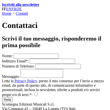
Iscriviti alla newsletter
IT
EN
FR
DE
Home
>
Contatti
Contattaci
Scrivi il tuo messaggio, risponderemo il
prima possibile
Nome
:
Indirizzo Email
*
:
Numero di Telefono
:
Messaggio
:
Letta la
Privacy Policy
, presto il mio consenso per l’invio a mezzo
email, da parte di questo sito, di comunicazioni informative e
promozionali, inclusa la newsletter, riferite a prodotti e/o servizi
propri e/o di terzi.
*
:
Invia
Scomegna Edizioni Musicali S.r.l.
Via Campassi 41 – 10040 La Loggia (TO) Italy