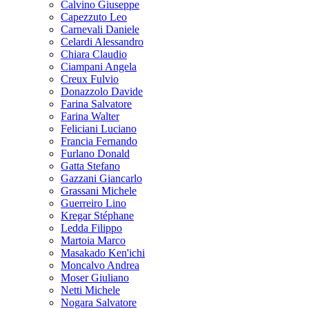
Calvino Giuseppe
Capezzuto Leo
Carnevali Daniele
Celardi Alessandro
Chiara Claudio
Ciampani Angela
Creux Fulvio
Donazzolo Davide
Farina Salvatore
Farina Walter
Feliciani Luciano
Francia Fernando
Furlano Donald
Gatta Stefano
Gazzani Giancarlo
Grassani Michele
Guerreiro Lino
Kregar Stéphane
Ledda Filippo
Martoia Marco
Masakado Ken'ichi
Moncalvo Andrea
Moser Giuliano
Netti Michele
Nogara Salvatore