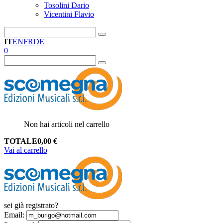
Tosolini Dario
Vicentini Flavio
IT
EN
FR
DE
0
Non hai articoli nel carrello
TOTALE
0,00
€
Vai al carrello
sei già registrato?
Email
: