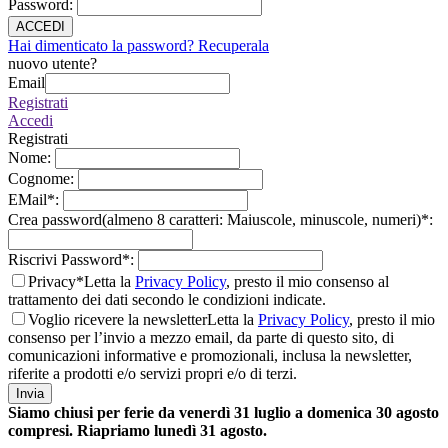
Password
:
ACCEDI
Hai dimenticato la password? Recuperala
nuovo utente?
Email
Registrati
Accedi
Registrati
Nome
:
Cognome
:
EMail
*
:
Crea password(almeno 8 caratteri: Maiuscole, minuscole, numeri)
*
:
Riscrivi Password
*
:
Privacy*
Letta la
Privacy Policy
, presto il mio consenso al
trattamento dei dati secondo le condizioni indicate.
Voglio ricevere la newsletter
Letta la
Privacy Policy
, presto il mio
consenso per l’invio a mezzo email, da parte di questo sito, di
comunicazioni informative e promozionali, inclusa la newsletter,
riferite a prodotti e/o servizi propri e/o di terzi.
Invia
Siamo chiusi per ferie da venerdì 31 luglio a domenica 30 agosto
compresi. Riapriamo lunedì 31 agosto.