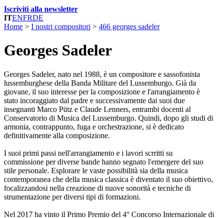
Iscriviti alla newsletter
IT
EN
FR
DE
Home
>
I nostri compositori
>
466 georges sadeler
Georges Sadeler
Georges Sadeler, nato nel 1988, è un compositore e sassofonista
lussemburghese della Banda Militare del Lussemburgo. Già da
giovane, il suo interesse per la composizione e l'arrangiamento è
stato incoraggiato dal padre e successivamente dai suoi due
insegnanti Marco Pütz e Claude Lenners, entrambi docenti al
Conservatorio di Musica del Lussemburgo. Quindi, dopo gli studi di
armonia, contrappunto, fuga e orchestrazione, si è dedicato
definitivamente alla composizione.
I suoi primi passi nell'arrangiamento e i lavori scrritti su
commissione per diverse bande hanno segnato l'emergere del suo
stile personale. Esplorare le vaste possibilità sia della musica
contemporanea che della musica classica è diventato il suo obiettivo,
focalizzandosi nella creazione di nuove sonorità e tecniche di
strumentazione per diversi tipi di formazioni.
Nel 2017 ha vinto il Primo Premio del 4° Concorso Internazionale di