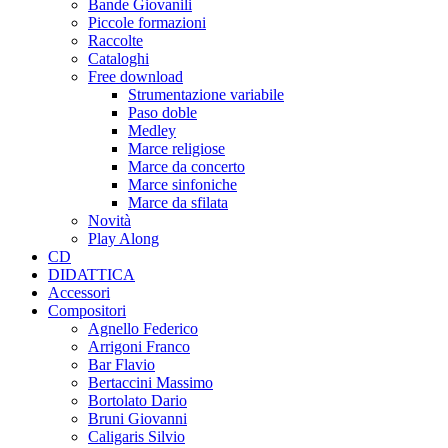
Bande Giovanili
Piccole formazioni
Raccolte
Cataloghi
Free download
Strumentazione variabile
Paso doble
Medley
Marce religiose
Marce da concerto
Marce sinfoniche
Marce da sfilata
Novità
Play Along
CD
DIDATTICA
Accessori
Compositori
Agnello Federico
Arrigoni Franco
Bar Flavio
Bertaccini Massimo
Bortolato Dario
Bruni Giovanni
Caligaris Silvio