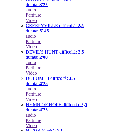
durata:
3'22
audio
Partiture
Video
CREEPYVILLE
difficoltà:
2,5
durata:
5' 45
audio
Partiture
Video
DEVIL'S HUNT
difficoltà:
3,5
durata:
2'00
audio
Partiture
Video
DOLOMITI
difficoltà:
3,5
durata:
4'25
audio
Partiture
Video
HYMN OF HOPE
difficoltà:
2,5
durata:
4'25
audio
Partiture
Video
NoiZi
difficoltà:
3,5