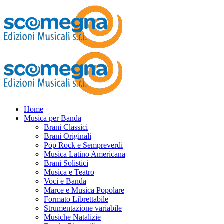
Home
Musica per Banda
Brani Classici
Brani Originali
Pop Rock e Sempreverdi
Musica Latino Americana
Brani Solistici
Musica e Teatro
Voci e Banda
Marce e Musica Popolare
Formato Librettabile
Strumentazione variabile
Musiche Natalizie