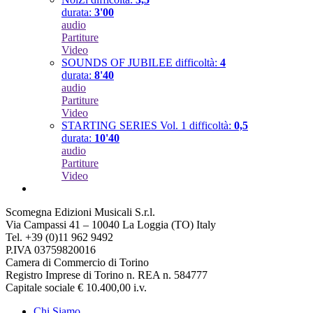
durata:
3'00
audio
Partiture
Video
SOUNDS OF JUBILEE
difficoltà:
4
durata:
8'40
audio
Partiture
Video
STARTING SERIES Vol. 1
difficoltà:
0,5
durata:
10'40
audio
Partiture
Video
Scomegna Edizioni Musicali S.r.l.
Via Campassi 41 – 10040 La Loggia (TO) Italy
Tel. +39 (0)11 962 9492
P.IVA 03759820016
Camera di Commercio di Torino
Registro Imprese di Torino n. REA n. 584777
Capitale sociale € 10.400,00 i.v.
Chi Siamo