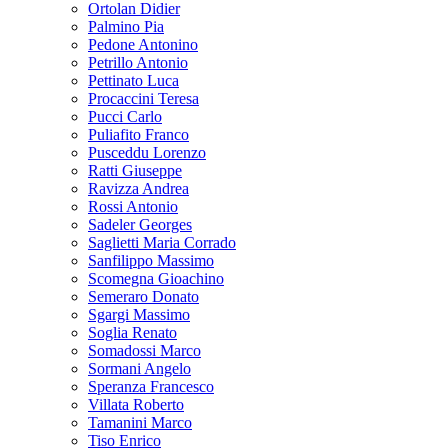
Ortolan Didier
Palmino Pia
Pedone Antonino
Petrillo Antonio
Pettinato Luca
Procaccini Teresa
Pucci Carlo
Puliafito Franco
Pusceddu Lorenzo
Ratti Giuseppe
Ravizza Andrea
Rossi Antonio
Sadeler Georges
Saglietti Maria Corrado
Sanfilippo Massimo
Scomegna Gioachino
Semeraro Donato
Sgargi Massimo
Soglia Renato
Somadossi Marco
Sormani Angelo
Speranza Francesco
Villata Roberto
Tamanini Marco
Tiso Enrico