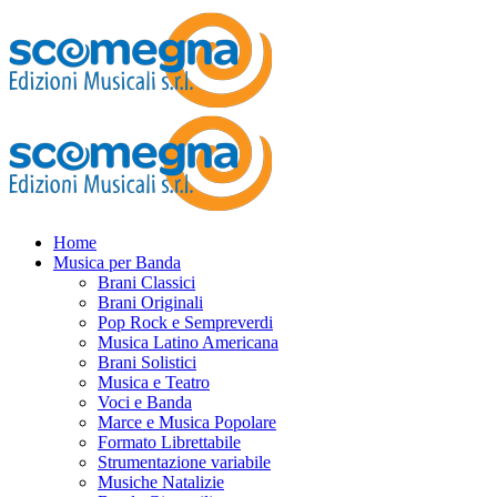
Home
Musica per Banda
Brani Classici
Brani Originali
Pop Rock e Sempreverdi
Musica Latino Americana
Brani Solistici
Musica e Teatro
Voci e Banda
Marce e Musica Popolare
Formato Librettabile
Strumentazione variabile
Musiche Natalizie