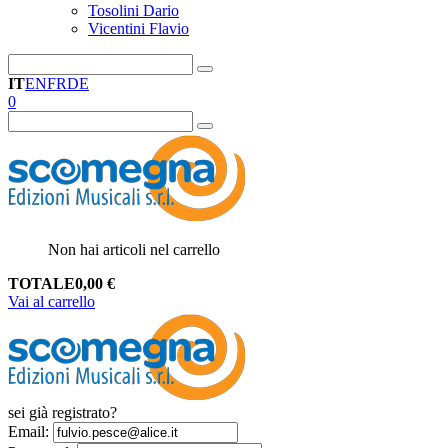
Tosolini Dario
Vicentini Flavio
IT
EN
FR
DE
0
Non hai articoli nel carrello
TOTALE
0,00
€
Vai al carrello
sei già registrato?
Email
: