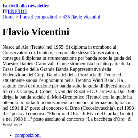
Iscriviti alla newsletter
IT
EN
FR
DE
Home
>
I nostri compositori
>
435 flavio vicentini
Flavio Vicentini
Nasce ad Ala (Trento) nel 1955. Si diploma in trombone al
Conservatorio di Trento e, sempre allo stesso Conservatorio,
consegue il diploma in strumentazione per banda sotto la guida del
Maestro Daniele Carnevali. Come strumentista ha fatto parte della
Brass Band e della Grande Banda Rappresentativa della
Federazione dei Corpi Bandistici della Provincia di Trento ed
attualmente suona l’euphonium nella Trentino Wind Band. Ha
seguito corsi di direzione per banda sotto la guida di diversi mastri,
fra cui J. Coops, J. Cober, J. van der Roost e D. Carnevali. Dal 1980
dirige la banda sociale di Mori-Brentonico (Trento) con la quale ha
ottenuto importanti riconoscimenti a concorsi internazionali, tra cui:
nel 1991 il 2° posto al concorso di Brno (Cecoslovacchia), nel 1993
il 2° posto al concorso “Flicorno d’Oro” di Riva del Garda (Trento)
e nel 1998 il 1° posto assoluto al concorso “La bacchetta d'Oro” di
Frosinone.
composizioni