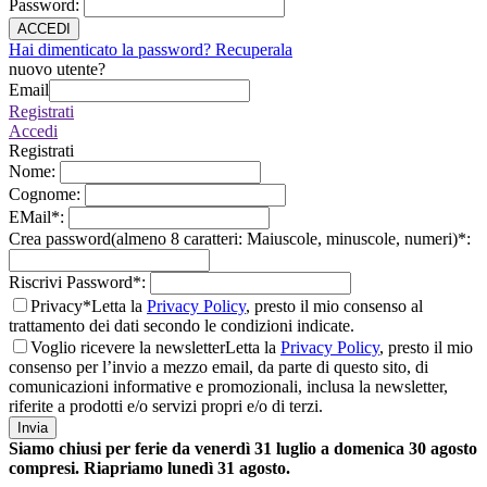
Password
:
ACCEDI
Hai dimenticato la password? Recuperala
nuovo utente?
Email
Registrati
Accedi
Registrati
Nome
:
Cognome
:
EMail
*
:
Crea password(almeno 8 caratteri: Maiuscole, minuscole, numeri)
*
:
Riscrivi Password
*
:
Privacy*
Letta la
Privacy Policy
, presto il mio consenso al
trattamento dei dati secondo le condizioni indicate.
Voglio ricevere la newsletter
Letta la
Privacy Policy
, presto il mio
consenso per l’invio a mezzo email, da parte di questo sito, di
comunicazioni informative e promozionali, inclusa la newsletter,
riferite a prodotti e/o servizi propri e/o di terzi.
Invia
Siamo chiusi per ferie da venerdì 31 luglio a domenica 30 agosto
compresi. Riapriamo lunedì 31 agosto.