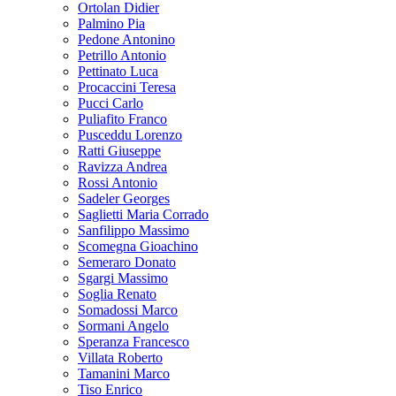
Ortolan Didier
Palmino Pia
Pedone Antonino
Petrillo Antonio
Pettinato Luca
Procaccini Teresa
Pucci Carlo
Puliafito Franco
Pusceddu Lorenzo
Ratti Giuseppe
Ravizza Andrea
Rossi Antonio
Sadeler Georges
Saglietti Maria Corrado
Sanfilippo Massimo
Scomegna Gioachino
Semeraro Donato
Sgargi Massimo
Soglia Renato
Somadossi Marco
Sormani Angelo
Speranza Francesco
Villata Roberto
Tamanini Marco
Tiso Enrico