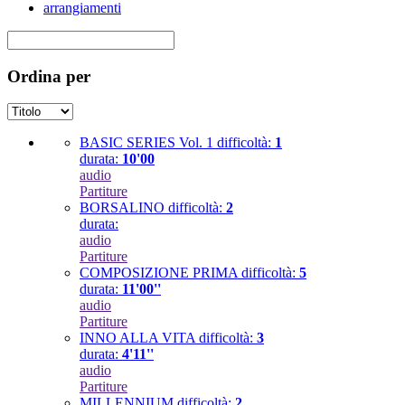
arrangiamenti
Ordina per
BASIC SERIES Vol. 1
difficoltà:
1
durata:
10'00
audio
Partiture
BORSALINO
difficoltà:
2
durata:
audio
Partiture
COMPOSIZIONE PRIMA
difficoltà:
5
durata:
11'00''
audio
Partiture
INNO ALLA VITA
difficoltà:
3
durata:
4'11''
audio
Partiture
MILLENNIUM
difficoltà:
2