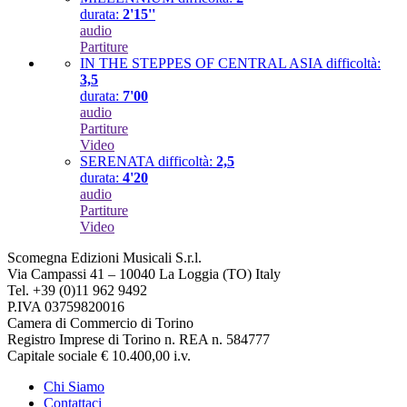
durata:
2'15''
audio
Partiture
IN THE STEPPES OF CENTRAL ASIA
difficoltà:
3,5
durata:
7'00
audio
Partiture
Video
SERENATA
difficoltà:
2,5
durata:
4'20
audio
Partiture
Video
Scomegna Edizioni Musicali S.r.l.
Via Campassi 41 – 10040 La Loggia (TO) Italy
Tel. +39 (0)11 962 9492
P.IVA 03759820016
Camera di Commercio di Torino
Registro Imprese di Torino n. REA n. 584777
Capitale sociale € 10.400,00 i.v.
Chi Siamo
Contattaci