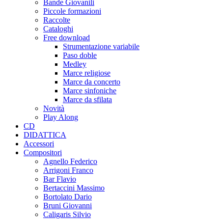
Bande Giovanili
Piccole formazioni
Raccolte
Cataloghi
Free download
Strumentazione variabile
Paso doble
Medley
Marce religiose
Marce da concerto
Marce sinfoniche
Marce da sfilata
Novità
Play Along
CD
DIDATTICA
Accessori
Compositori
Agnello Federico
Arrigoni Franco
Bar Flavio
Bertaccini Massimo
Bortolato Dario
Bruni Giovanni
Caligaris Silvio