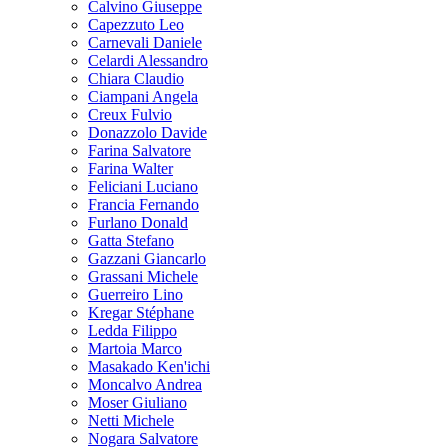
Calvino Giuseppe
Capezzuto Leo
Carnevali Daniele
Celardi Alessandro
Chiara Claudio
Ciampani Angela
Creux Fulvio
Donazzolo Davide
Farina Salvatore
Farina Walter
Feliciani Luciano
Francia Fernando
Furlano Donald
Gatta Stefano
Gazzani Giancarlo
Grassani Michele
Guerreiro Lino
Kregar Stéphane
Ledda Filippo
Martoia Marco
Masakado Ken'ichi
Moncalvo Andrea
Moser Giuliano
Netti Michele
Nogara Salvatore