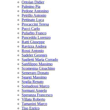
Ortolan Didier
Palmino Pia
Pedone Antonino
Petrillo Antonio
Pettinato Luca
Procaccini Teresa
Pucci Carlo
Puliafito Franco
Pusceddu Lorenzo
Ratti Giuseppe
Ravizza Andrea
Rossi Antonio
Sadeler Georges
Saglietti Maria Corrado
Sanfilippo Massimo
Scomegna Gioachino
Semeraro Donato
Sgargi Massimo
Soglia Renato
Somadossi Marco
Sormani Angelo
Speranza Francesco
Villata Roberto
Tamanini Marco
Tiso Enrico