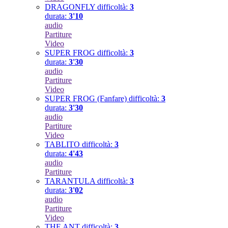
DRAGONFLY
difficoltà:
3
durata:
3'10
audio
Partiture
Video
SUPER FROG
difficoltà:
3
durata:
3'30
audio
Partiture
Video
SUPER FROG (Fanfare)
difficoltà:
3
durata:
3'30
audio
Partiture
Video
TABLITO
difficoltà:
3
durata:
4'43
audio
Partiture
TARANTULA
difficoltà:
3
durata:
3'02
audio
Partiture
Video
THE ANT
difficoltà:
3