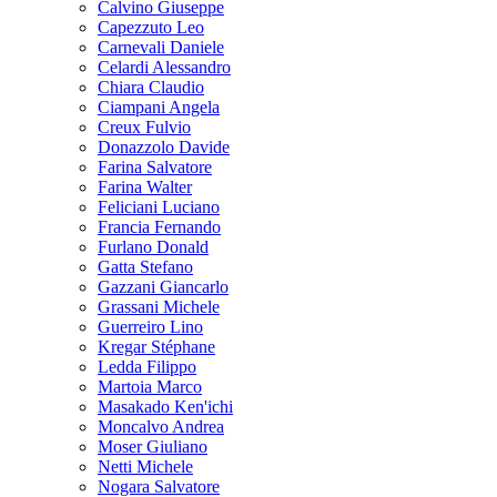
Calvino Giuseppe
Capezzuto Leo
Carnevali Daniele
Celardi Alessandro
Chiara Claudio
Ciampani Angela
Creux Fulvio
Donazzolo Davide
Farina Salvatore
Farina Walter
Feliciani Luciano
Francia Fernando
Furlano Donald
Gatta Stefano
Gazzani Giancarlo
Grassani Michele
Guerreiro Lino
Kregar Stéphane
Ledda Filippo
Martoia Marco
Masakado Ken'ichi
Moncalvo Andrea
Moser Giuliano
Netti Michele
Nogara Salvatore