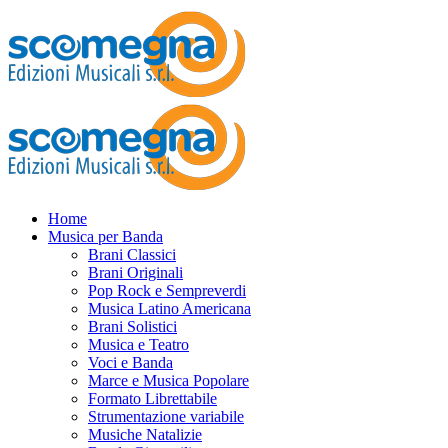
Home
Musica per Banda
Brani Classici
Brani Originali
Pop Rock e Sempreverdi
Musica Latino Americana
Brani Solistici
Musica e Teatro
Voci e Banda
Marce e Musica Popolare
Formato Librettabile
Strumentazione variabile
Musiche Natalizie