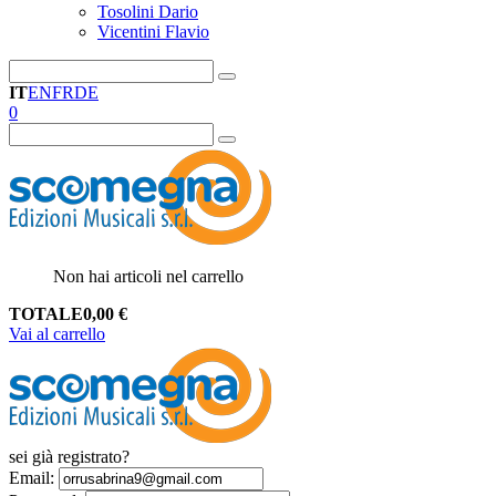
Tosolini Dario
Vicentini Flavio
IT
EN
FR
DE
0
Non hai articoli nel carrello
TOTALE
0,00
€
Vai al carrello
sei già registrato?
Email
: