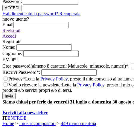
Password
:
ACCEDI
Hai dimenticato la password? Recuperala
nuovo utente?
Email
Registrati
Accedi
Registrati
Nome
:
Cognome
:
EMail
*
:
Crea password(almeno 8 caratteri: Maiuscole, minuscole, numeri)
*
:
Riscrivi Password
*
:
Privacy*
Letta la
Privacy Policy
, presto il mio consenso al trattame
Voglio ricevere la newsletter
Letta la
Privacy Policy
, presto il mio 
prodotti e/o servizi propri e/o di terzi.
Invia
Siamo chiusi per ferie da venerdì 31 luglio a domenica 30 agosto
Iscriviti alla newsletter
IT
EN
FR
DE
Home
>
I nostri compositori
>
449 marco martoia