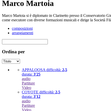
Marco Martoia
Marco Martoia si è diplomato in Clarinetto presso il Conservatorio G
come esecutore con diverse formazioni musicali e dirige la Società F
composizioni
arrangiamenti
Ordina per
APPALOOSA
difficoltà:
2,5
durata:
3'25
audio
Partiture
Video
COYOTE
difficoltà:
2,5
durata:
3'12
audio
Partiture
Video