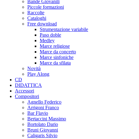
Bande Giovanili
Piccole formazioni
Raccolte
Cataloghi
Free download
Strumentazione variabile
Paso doble
Medley
Marce religiose
Marce da concerto
Marce sinfoniche
Marce da sfilata
Novità
Play Along
CD
DIDATTICA
Accessori
Compositori
Agnello Federico
Arrigoni Franco
Bar Flavio
Bertaccini Massimo
Bortolato Dario
Bruni Giovanni
Caligaris Silvio