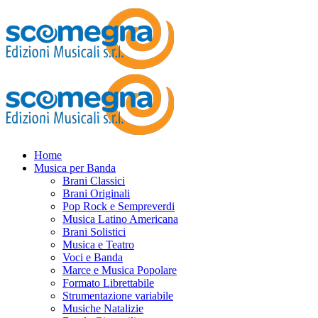
Home
Musica per Banda
Brani Classici
Brani Originali
Pop Rock e Sempreverdi
Musica Latino Americana
Brani Solistici
Musica e Teatro
Voci e Banda
Marce e Musica Popolare
Formato Librettabile
Strumentazione variabile
Musiche Natalizie