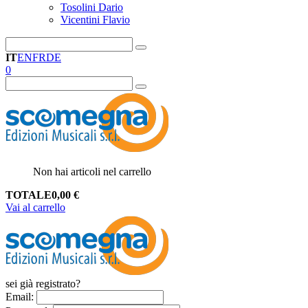
Tosolini Dario
Vicentini Flavio
IT
EN
FR
DE
0
Non hai articoli nel carrello
TOTALE
0,00
€
Vai al carrello
sei già registrato?
Email
: