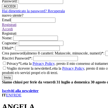
Password
:
ACCEDI
Hai dimenticato la password? Recuperala
nuovo utente?
Email
Registrati
Accedi
Registrati
Nome
:
Cognome
:
EMail
*
:
Crea password(almeno 8 caratteri: Maiuscole, minuscole, numeri)
*
:
Riscrivi Password
*
:
Privacy*
Letta la
Privacy Policy
, presto il mio consenso al trattame
Voglio ricevere la newsletter
Letta la
Privacy Policy
, presto il mio 
prodotti e/o servizi propri e/o di terzi.
Invia
Siamo chiusi per ferie da venerdì 31 luglio a domenica 30 agosto
Iscriviti alla newsletter
IT
EN
FR
DE
ANGELA