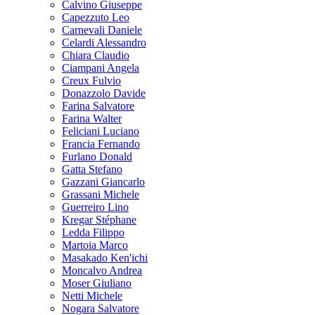
Calvino Giuseppe
Capezzuto Leo
Carnevali Daniele
Celardi Alessandro
Chiara Claudio
Ciampani Angela
Creux Fulvio
Donazzolo Davide
Farina Salvatore
Farina Walter
Feliciani Luciano
Francia Fernando
Furlano Donald
Gatta Stefano
Gazzani Giancarlo
Grassani Michele
Guerreiro Lino
Kregar Stéphane
Ledda Filippo
Martoia Marco
Masakado Ken'ichi
Moncalvo Andrea
Moser Giuliano
Netti Michele
Nogara Salvatore