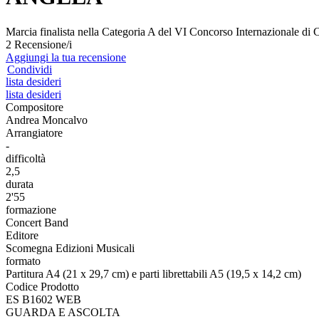
Marcia finalista nella Categoria A del VI Concorso Internazionale di
2 Recensione/i
Aggiungi la tua recensione
Condividi
lista desideri
lista desideri
Compositore
Andrea Moncalvo
Arrangiatore
-
difficoltà
2,5
durata
2'55
formazione
Concert Band
Editore
Scomegna Edizioni Musicali
formato
Partitura A4 (21 x 29,7 cm) e parti librettabili A5 (19,5 x 14,2 cm)
Codice Prodotto
ES B1602 WEB
GUARDA E ASCOLTA