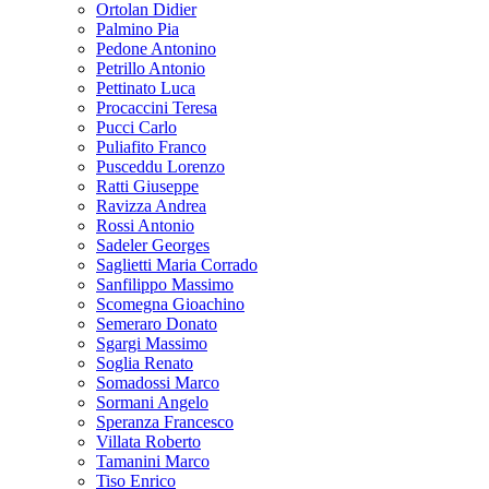
Ortolan Didier
Palmino Pia
Pedone Antonino
Petrillo Antonio
Pettinato Luca
Procaccini Teresa
Pucci Carlo
Puliafito Franco
Pusceddu Lorenzo
Ratti Giuseppe
Ravizza Andrea
Rossi Antonio
Sadeler Georges
Saglietti Maria Corrado
Sanfilippo Massimo
Scomegna Gioachino
Semeraro Donato
Sgargi Massimo
Soglia Renato
Somadossi Marco
Sormani Angelo
Speranza Francesco
Villata Roberto
Tamanini Marco
Tiso Enrico