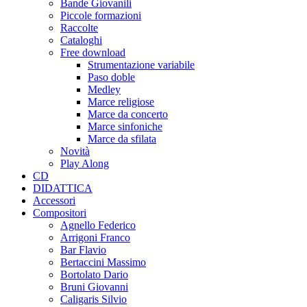
Bande Giovanili
Piccole formazioni
Raccolte
Cataloghi
Free download
Strumentazione variabile
Paso doble
Medley
Marce religiose
Marce da concerto
Marce sinfoniche
Marce da sfilata
Novità
Play Along
CD
DIDATTICA
Accessori
Compositori
Agnello Federico
Arrigoni Franco
Bar Flavio
Bertaccini Massimo
Bortolato Dario
Bruni Giovanni
Caligaris Silvio