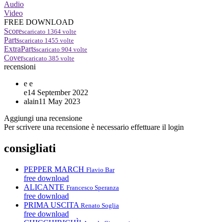
Audio
Video
FREE DOWNLOAD
Score
scaricato
1364
volte
Parts
scaricato
1455
volte
ExtraParts
scaricato
904
volte
Cover
scaricato
385
volte
recensioni
e
e
e
14 September 2022
alain
11 May 2023
Aggiungi una recensione
Per scrivere una recensione è necessario effettuare il login
consigliati
PEPPER MARCH
Flavio Bar
free download
ALICANTE
Francesco Speranza
free download
PRIMA USCITA
Renato Soglia
free download