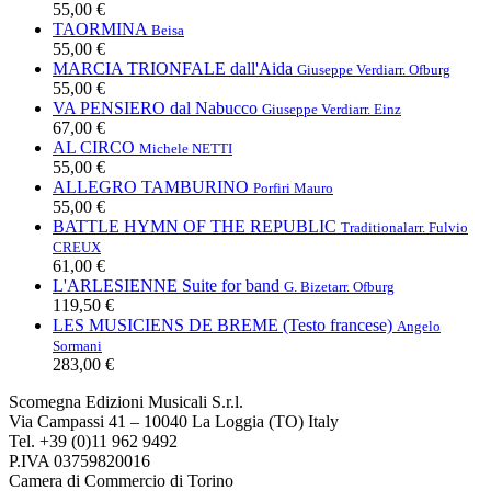
55,00 €
TAORMINA
Beisa
55,00 €
MARCIA TRIONFALE dall'Aida
Giuseppe Verdi
arr. Ofburg
55,00 €
VA PENSIERO dal Nabucco
Giuseppe Verdi
arr. Einz
67,00 €
AL CIRCO
Michele NETTI
55,00 €
ALLEGRO TAMBURINO
Porfiri Mauro
55,00 €
BATTLE HYMN OF THE REPUBLIC
Traditional
arr. Fulvio
CREUX
61,00 €
L'ARLESIENNE Suite for band
G. Bizet
arr. Ofburg
119,50 €
LES MUSICIENS DE BREME (Testo francese)
Angelo
Sormani
283,00 €
Scomegna Edizioni Musicali S.r.l.
Via Campassi 41 – 10040 La Loggia (TO) Italy
Tel. +39 (0)11 962 9492
P.IVA 03759820016
Camera di Commercio di Torino