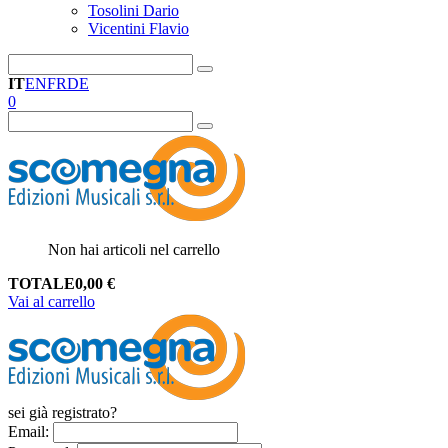
Tosolini Dario
Vicentini Flavio
IT
EN
FR
DE
0
Non hai articoli nel carrello
TOTALE
0,00
€
Vai al carrello
sei già registrato?
Email
: