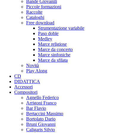
Bande Giovanili
Piccole formazioni
Raccolte
Cataloghi
Free download
Strumentazione variabile
Paso doble
Medley
Marce religiose
Marce da concerto
Marce sinfoniche
Marce da sfilata
Novità
Play Along
CD
DIDATTICA
Accessori
Compositori
Agnello Federico
Arrigoni Franco
Bar Flavio
Bertaccini Massimo
Bortolato Dario
Bruni Giovanni
Caligaris Silvio