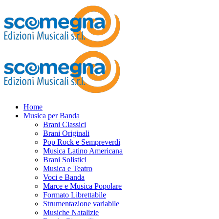
Home
Musica per Banda
Brani Classici
Brani Originali
Pop Rock e Sempreverdi
Musica Latino Americana
Brani Solistici
Musica e Teatro
Voci e Banda
Marce e Musica Popolare
Formato Librettabile
Strumentazione variabile
Musiche Natalizie