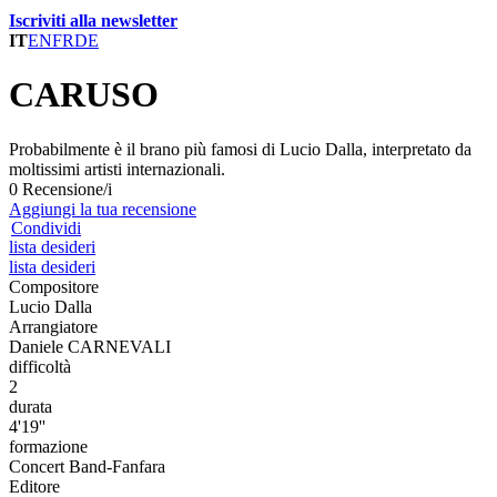
Iscriviti alla newsletter
IT
EN
FR
DE
CARUSO
Probabilmente è il brano più famosi di Lucio Dalla, interpretato da
moltissimi artisti internazionali.
0 Recensione/i
Aggiungi la tua recensione
Condividi
lista desideri
lista desideri
Compositore
Lucio Dalla
Arrangiatore
Daniele CARNEVALI
difficoltà
2
durata
4'19''
formazione
Concert Band-Fanfara
Editore