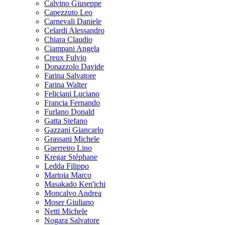
Calvino Giuseppe
Capezzuto Leo
Carnevali Daniele
Celardi Alessandro
Chiara Claudio
Ciampani Angela
Creux Fulvio
Donazzolo Davide
Farina Salvatore
Farina Walter
Feliciani Luciano
Francia Fernando
Furlano Donald
Gatta Stefano
Gazzani Giancarlo
Grassani Michele
Guerreiro Lino
Kregar Stéphane
Ledda Filippo
Martoia Marco
Masakado Ken'ichi
Moncalvo Andrea
Moser Giuliano
Netti Michele
Nogara Salvatore