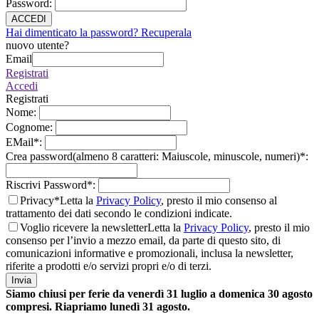
Password
:
ACCEDI
Hai dimenticato la password? Recuperala
nuovo utente?
Email
Registrati
Accedi
Registrati
Nome
:
Cognome
:
EMail
*
:
Crea password(almeno 8 caratteri: Maiuscole, minuscole, numeri)
*
:
Riscrivi Password
*
:
Privacy*
Letta la
Privacy Policy
, presto il mio consenso al
trattamento dei dati secondo le condizioni indicate.
Voglio ricevere la newsletter
Letta la
Privacy Policy
, presto il mio
consenso per l’invio a mezzo email, da parte di questo sito, di
comunicazioni informative e promozionali, inclusa la newsletter,
riferite a prodotti e/o servizi propri e/o di terzi.
Invia
Siamo chiusi per ferie da venerdì 31 luglio a domenica 30 agosto
compresi. Riapriamo lunedì 31 agosto.