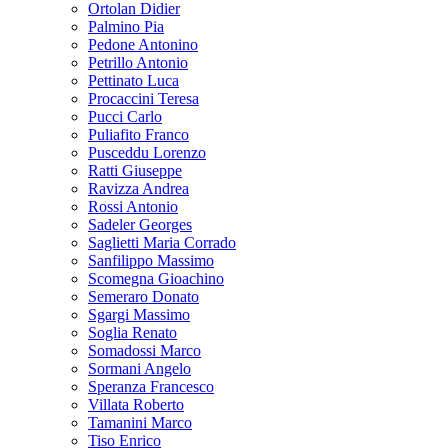
Ortolan Didier
Palmino Pia
Pedone Antonino
Petrillo Antonio
Pettinato Luca
Procaccini Teresa
Pucci Carlo
Puliafito Franco
Pusceddu Lorenzo
Ratti Giuseppe
Ravizza Andrea
Rossi Antonio
Sadeler Georges
Saglietti Maria Corrado
Sanfilippo Massimo
Scomegna Gioachino
Semeraro Donato
Sgargi Massimo
Soglia Renato
Somadossi Marco
Sormani Angelo
Speranza Francesco
Villata Roberto
Tamanini Marco
Tiso Enrico