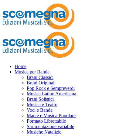
Home
Musica per Banda
Brani Classici
Brani Originali
Pop Rock e Sempreverdi
Musica Latino Americana
Brani Solistici
Musica e Teatro
Voci e Banda
Marce e Musica Popolare
Formato Librettabile
Strumentazione variabile
Musiche Natalizie