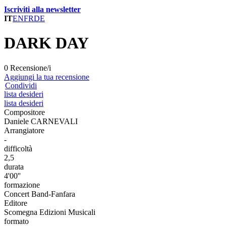
Iscriviti alla newsletter
IT
EN
FR
DE
DARK DAY
0 Recensione/i
Aggiungi la tua recensione
Condividi
lista desideri
lista desideri
Compositore
Daniele CARNEVALI
Arrangiatore
-
difficoltà
2,5
durata
4'00''
formazione
Concert Band-Fanfara
Editore
Scomegna Edizioni Musicali
formato