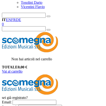
Tosolini Dario
Vicentini Flavio
IT
EN
FR
DE
0
Non hai articoli nel carrello
TOTALE
0,00
€
Vai al carrello
sei già registrato?
Email
: