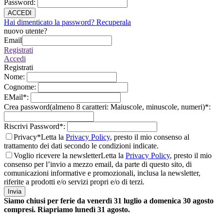
Password
:
ACCEDI
Hai dimenticato la password? Recuperala
nuovo utente?
Email
Registrati
Accedi
Registrati
Nome
:
Cognome
:
EMail
*
:
Crea password(almeno 8 caratteri: Maiuscole, minuscole, numeri)
*
:
Riscrivi Password
*
:
Privacy*
Letta la
Privacy Policy
, presto il mio consenso al
trattamento dei dati secondo le condizioni indicate.
Voglio ricevere la newsletter
Letta la
Privacy Policy
, presto il mio
consenso per l’invio a mezzo email, da parte di questo sito, di
comunicazioni informative e promozionali, inclusa la newsletter,
riferite a prodotti e/o servizi propri e/o di terzi.
Invia
Siamo chiusi per ferie da venerdì 31 luglio a domenica 30 agosto
compresi. Riapriamo lunedì 31 agosto.