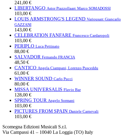
241,00 €
LIBERTANGO
Astor Piazzolla
arr. Marco SOMADOSSI
103,00 €
LOUIS ARMSTRONG'S LEGEND
Various
arr. Giancarlo
GAZZANI
143,00 €
CELEBRATION FANFARE
Francesco Cardaropoli
103,00 €
PERIPLO
Luca Pettinato
88,00 €
SALVADOR
Fernando FRANCIA
48,50 €
CANTICO
Angela Ciampani, Lorenzo Pusceddu
61,00 €
WINNER SOUND
Carlo Pucci
80,00 €
MISSA UNIVERSALIS
Flavio Bar
128,00 €
SPRING TOUR
Angelo Sormani
103,00 €
PICTURES FROM SPAIN
Daniele Carnevali
103,00 €
Scomegna Edizioni Musicali S.r.l.
Via Campassi 41 – 10040 La Loggia (TO) Italy