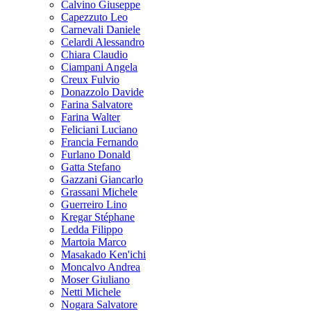
Calvino Giuseppe
Capezzuto Leo
Carnevali Daniele
Celardi Alessandro
Chiara Claudio
Ciampani Angela
Creux Fulvio
Donazzolo Davide
Farina Salvatore
Farina Walter
Feliciani Luciano
Francia Fernando
Furlano Donald
Gatta Stefano
Gazzani Giancarlo
Grassani Michele
Guerreiro Lino
Kregar Stéphane
Ledda Filippo
Martoia Marco
Masakado Ken'ichi
Moncalvo Andrea
Moser Giuliano
Netti Michele
Nogara Salvatore