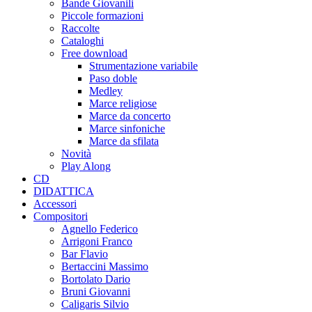
Bande Giovanili
Piccole formazioni
Raccolte
Cataloghi
Free download
Strumentazione variabile
Paso doble
Medley
Marce religiose
Marce da concerto
Marce sinfoniche
Marce da sfilata
Novità
Play Along
CD
DIDATTICA
Accessori
Compositori
Agnello Federico
Arrigoni Franco
Bar Flavio
Bertaccini Massimo
Bortolato Dario
Bruni Giovanni
Caligaris Silvio