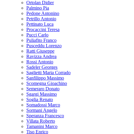
Ortolan Didier
Palmino Pia
Pedone Antonino
Petrillo Antonio
Pettinato Luca
Procaccini Teresa
Pucci Carlo
Puliafito Franco
Pusceddu Lorenzo
Ratti Giuseppe
Ravizza Andrea
Rossi Antonio
Sadeler Georges
Saglietti Maria Corrado
Sanfilippo Massimo
Scomegna Gioachino
Semeraro Donato
Sgargi Massimo
Soglia Renato
Somadossi Marco
Sormani Angelo
Speranza Francesco
Villata Roberto
Tamanini Marco
Tiso Enrico