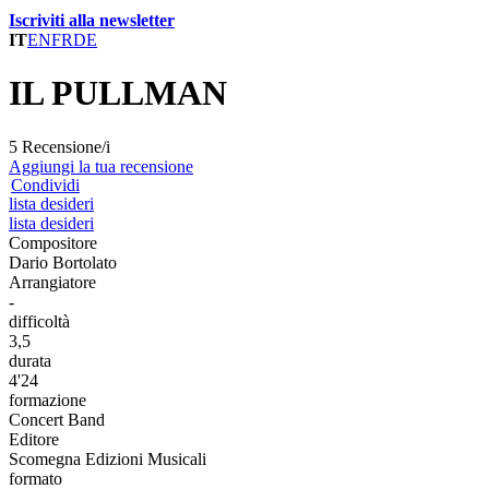
Iscriviti alla newsletter
IT
EN
FR
DE
IL PULLMAN
5 Recensione/i
Aggiungi la tua recensione
Condividi
lista desideri
lista desideri
Compositore
Dario Bortolato
Arrangiatore
-
difficoltà
3,5
durata
4'24
formazione
Concert Band
Editore
Scomegna Edizioni Musicali
formato