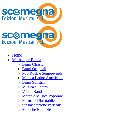
Home
Musica per Banda
Brani Classici
Brani Originali
Pop Rock e Sempreverdi
Musica Latino Americana
Brani Solistici
Musica e Teatro
Voci e Banda
Marce e Musica Popolare
Formato Librettabile
Strumentazione variabile
Musiche Natalizie