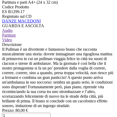
Partitura e parti A4+ (24 x 32 cm)
Codice Prodotto
ES B1299.17
Registrato sul CD
DANZE MACEDONI
GUARDA E ASCOLTA
Audio
Partiture
Video
Descrizione
Il Pullman è un divertente e fantasioso brano che racconta
musicalmente una storia: dovete immaginare una rigogliosa mattina
di primavera in cui un pullman viaggia felice in città tra suoni di
clacson e sirene di ambulanze. Ma la giornata è così bella che il
nostro protagonista si fa un po’ prendere dalla voglia di correre,
correre, correre, sino a quando, presa troppa velocità, non riesce più
a fermarsi e combina un gran pasticcio! A questo punto arriva
un'ambulanza in suo soccorso: sembra un guaio serio, le condizioni
sono disperate! Fortunatamente però, pian piano, riprende vita
ricominciando la sua corsa tra uno strombazzare e l’altro,
scorrazzando felicemente di nuovo tra le strade della città, più
brillante di prima. Il brano si conclude con un cacofonico effetto
sonoro, imitazione di un ingorgo stradale.
Prezzo:
80,00 €