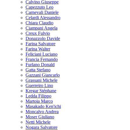
Calvino Giuseppe
Capezzuto Leo
Carnevali Daniele
Celardi Alessandro
Chiara Claudio
Ciampani Angela
Creux Fulvio
Donazzolo Davide
Farina Salvatore
Farina Walter
Feliciani Luciano
Francia Fernando
Furlano Donald
Gatta Stefano
Gazzani Giancarlo
Grassani Michele
Guerreiro Lino
Kregar Stéphane
Ledda Filippo
Martoia Marco
Masakado Ken'ichi
Moncalvo Andrea
Moser Giuliano
Netti Michele
Nogara Salvatore