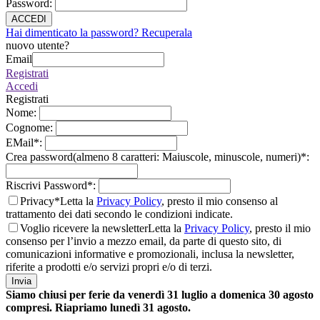
Password
:
ACCEDI
Hai dimenticato la password? Recuperala
nuovo utente?
Email
Registrati
Accedi
Registrati
Nome
:
Cognome
:
EMail
*
:
Crea password(almeno 8 caratteri: Maiuscole, minuscole, numeri)
*
:
Riscrivi Password
*
:
Privacy*
Letta la
Privacy Policy
, presto il mio consenso al
trattamento dei dati secondo le condizioni indicate.
Voglio ricevere la newsletter
Letta la
Privacy Policy
, presto il mio
consenso per l’invio a mezzo email, da parte di questo sito, di
comunicazioni informative e promozionali, inclusa la newsletter,
riferite a prodotti e/o servizi propri e/o di terzi.
Invia
Siamo chiusi per ferie da venerdì 31 luglio a domenica 30 agosto
compresi. Riapriamo lunedì 31 agosto.