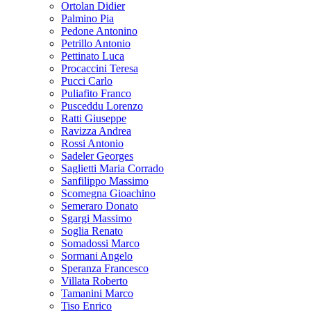
Ortolan Didier
Palmino Pia
Pedone Antonino
Petrillo Antonio
Pettinato Luca
Procaccini Teresa
Pucci Carlo
Puliafito Franco
Pusceddu Lorenzo
Ratti Giuseppe
Ravizza Andrea
Rossi Antonio
Sadeler Georges
Saglietti Maria Corrado
Sanfilippo Massimo
Scomegna Gioachino
Semeraro Donato
Sgargi Massimo
Soglia Renato
Somadossi Marco
Sormani Angelo
Speranza Francesco
Villata Roberto
Tamanini Marco
Tiso Enrico