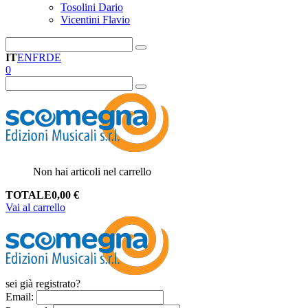
Tosolini Dario
Vicentini Flavio
IT
EN
FR
DE
0
Non hai articoli nel carrello
TOTALE
0,00
€
Vai al carrello
sei già registrato?
Email
: