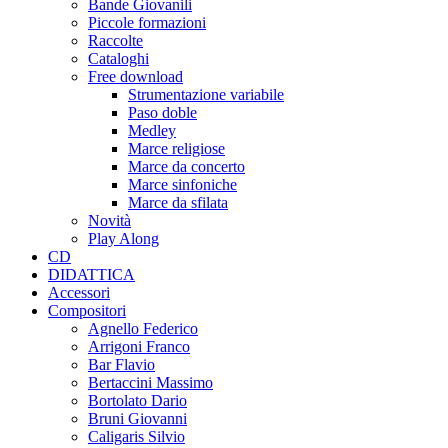
Bande Giovanili
Piccole formazioni
Raccolte
Cataloghi
Free download
Strumentazione variabile
Paso doble
Medley
Marce religiose
Marce da concerto
Marce sinfoniche
Marce da sfilata
Novità
Play Along
CD
DIDATTICA
Accessori
Compositori
Agnello Federico
Arrigoni Franco
Bar Flavio
Bertaccini Massimo
Bortolato Dario
Bruni Giovanni
Caligaris Silvio