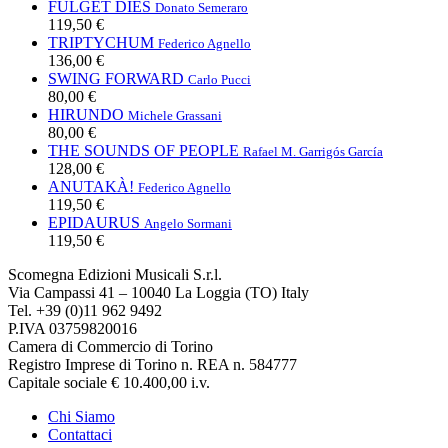
FULGET DIES
Donato Semeraro
119,50 €
TRIPTYCHUM
Federico Agnello
136,00 €
SWING FORWARD
Carlo Pucci
80,00 €
HIRUNDO
Michele Grassani
80,00 €
THE SOUNDS OF PEOPLE
Rafael M. Garrigós García
128,00 €
ANUTAKÀ!
Federico Agnello
119,50 €
EPIDAURUS
Angelo Sormani
119,50 €
Scomegna Edizioni Musicali S.r.l.
Via Campassi 41 – 10040 La Loggia (TO) Italy
Tel. +39 (0)11 962 9492
P.IVA 03759820016
Camera di Commercio di Torino
Registro Imprese di Torino n. REA n. 584777
Capitale sociale € 10.400,00 i.v.
Chi Siamo
Contattaci