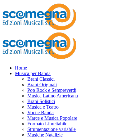
Home
Musica per Banda
Brani Classici
Brani Originali
Pop Rock e Sempreverdi
Musica Latino Americana
Brani Solistici
Musica e Teatro
Voci e Banda
Marce e Musica Popolare
Formato Librettabile
Strumentazione variabile
Musiche Natalizie