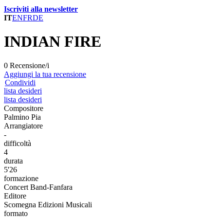
Iscriviti alla newsletter
IT
EN
FR
DE
INDIAN FIRE
0 Recensione/i
Aggiungi la tua recensione
Condividi
lista desideri
lista desideri
Compositore
Palmino Pia
Arrangiatore
-
difficoltà
4
durata
5'26
formazione
Concert Band-Fanfara
Editore
Scomegna Edizioni Musicali
formato