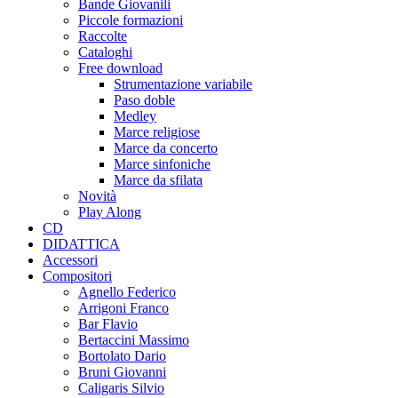
Bande Giovanili
Piccole formazioni
Raccolte
Cataloghi
Free download
Strumentazione variabile
Paso doble
Medley
Marce religiose
Marce da concerto
Marce sinfoniche
Marce da sfilata
Novità
Play Along
CD
DIDATTICA
Accessori
Compositori
Agnello Federico
Arrigoni Franco
Bar Flavio
Bertaccini Massimo
Bortolato Dario
Bruni Giovanni
Caligaris Silvio