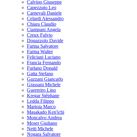
Calvino Giuseppe
Capezzuto Leo
Carnevali Daniele
Celardi Alessandro
Chiara Claudio
Ciampani Angela
Creux Fulvio
Donazzolo Davide
Farina Salvatore
Farina Walter
Feliciani Luciano
Francia Fernando
Furlano Donald
Gatta Stefano
Gazzani Giancarlo
Grassani Michele
Guerreiro Lino
Kregar Stéphane
Ledda Filippo
Martoia Marco
Masakado Ken'ichi
Moncalvo Andrea
Moser Giuliano
Netti Michele
Nogara Salvatore