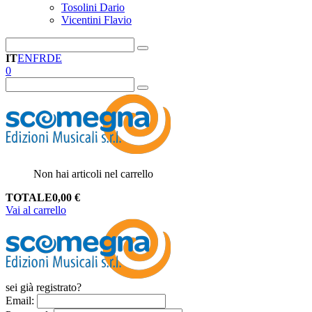
Tosolini Dario
Vicentini Flavio
IT
EN
FR
DE
0
Non hai articoli nel carrello
TOTALE
0,00
€
Vai al carrello
sei già registrato?
Email
: