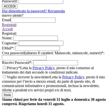
Password
:
ACCEDI
Hai dimenticato la password? Recuperala
nuovo utente?
Email
Registrati
Accedi
Registrati
Nome
:
Cognome
:
EMail
*
:
Crea password(almeno 8 caratteri: Maiuscole, minuscole, numeri)
*
:
Riscrivi Password
*
:
Privacy*
Letta la
Privacy Policy
, presto il mio consenso al
trattamento dei dati secondo le condizioni indicate.
Voglio ricevere la newsletter
Letta la
Privacy Policy
, presto il mio
consenso per l’invio a mezzo email, da parte di questo sito, di
comunicazioni informative e promozionali, inclusa la newsletter,
riferite a prodotti e/o servizi propri e/o di terzi.
Invia
Siamo chiusi per ferie da venerdì 31 luglio a domenica 30 agosto
compresi. Riapriamo lunedì 31 agosto.