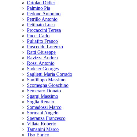
Ortolan Didier
Palmino Pia
Pedone Antonino
Petrillo Antonio
Pettinato Luca
Procaccini Teresa
Pucci Carlo
Puliafito Franco
Pusceddu Lorenzo
Ratti Giuseppe
Ravizza Andrea
Rossi Antonio
Sadeler Georges
Saglietti Maria Corrado
Sanfilippo Massimo
Scomegna Gioachino
Semeraro Donato
Sgargi Massimo
Soglia Renato
Somadossi Marco
Sormani Angelo
Speranza Francesco
Villata Roberto
Tamanini Marco
Tiso Enrico