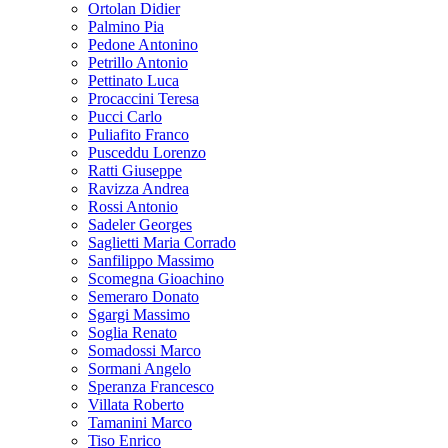
Ortolan Didier
Palmino Pia
Pedone Antonino
Petrillo Antonio
Pettinato Luca
Procaccini Teresa
Pucci Carlo
Puliafito Franco
Pusceddu Lorenzo
Ratti Giuseppe
Ravizza Andrea
Rossi Antonio
Sadeler Georges
Saglietti Maria Corrado
Sanfilippo Massimo
Scomegna Gioachino
Semeraro Donato
Sgargi Massimo
Soglia Renato
Somadossi Marco
Sormani Angelo
Speranza Francesco
Villata Roberto
Tamanini Marco
Tiso Enrico