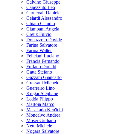
Calvino Giuseppe
Capezzuto Leo
Carnevali Daniele
Celardi Alessandro
Chiara Claudio
Ciampani Angela
Creux Fulvio
Donazzolo Davide
Farina Salvatore
Farina Walter
Feliciani Luciano
Francia Fernando
Furlano Donald
Gatta Stefano
Gazzani Giancarlo
Grassani Michele
Guerreiro Lino
Kregar Stéphane
Ledda Filippo
Martoia Marco
Masakado Ken'ichi
Moncalvo Andrea
Moser Giuliano
Netti Michele
Nogara Salvatore