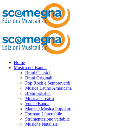
Home
Musica per Banda
Brani Classici
Brani Originali
Pop Rock e Sempreverdi
Musica Latino Americana
Brani Solistici
Musica e Teatro
Voci e Banda
Marce e Musica Popolare
Formato Librettabile
Strumentazione variabile
Musiche Natalizie