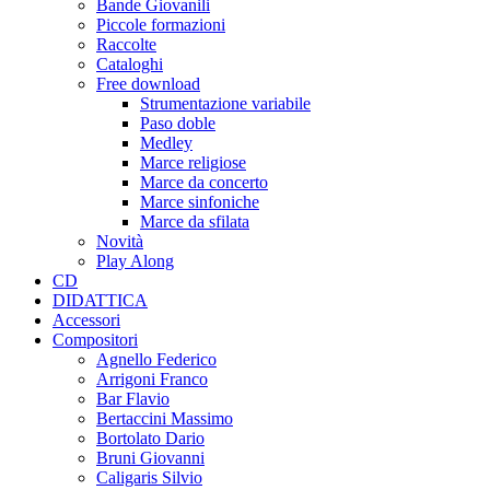
Bande Giovanili
Piccole formazioni
Raccolte
Cataloghi
Free download
Strumentazione variabile
Paso doble
Medley
Marce religiose
Marce da concerto
Marce sinfoniche
Marce da sfilata
Novità
Play Along
CD
DIDATTICA
Accessori
Compositori
Agnello Federico
Arrigoni Franco
Bar Flavio
Bertaccini Massimo
Bortolato Dario
Bruni Giovanni
Caligaris Silvio