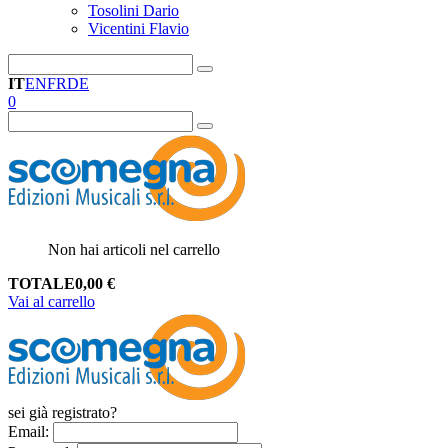
Tosolini Dario
Vicentini Flavio
IT
EN
FR
DE
0
Non hai articoli nel carrello
TOTALE
0,00
€
Vai al carrello
sei già registrato?
Email
: