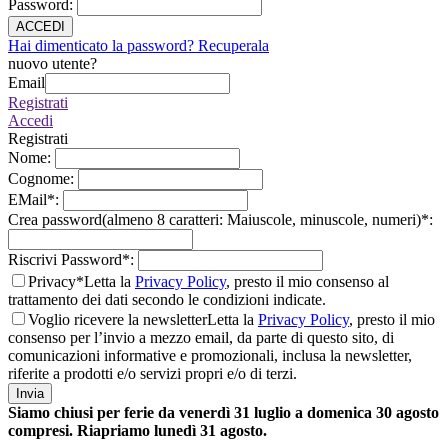
Password
:
ACCEDI
Hai dimenticato la password? Recuperala
nuovo utente?
Email
Registrati
Accedi
Registrati
Nome
:
Cognome
:
EMail
*
:
Crea password(almeno 8 caratteri: Maiuscole, minuscole, numeri)
*
:
Riscrivi Password
*
:
Privacy*
Letta la
Privacy Policy
, presto il mio consenso al
trattamento dei dati secondo le condizioni indicate.
Voglio ricevere la newsletter
Letta la
Privacy Policy
, presto il mio
consenso per l’invio a mezzo email, da parte di questo sito, di
comunicazioni informative e promozionali, inclusa la newsletter,
riferite a prodotti e/o servizi propri e/o di terzi.
Invia
Siamo chiusi per ferie da venerdì 31 luglio a domenica 30 agosto
compresi. Riapriamo lunedì 31 agosto.