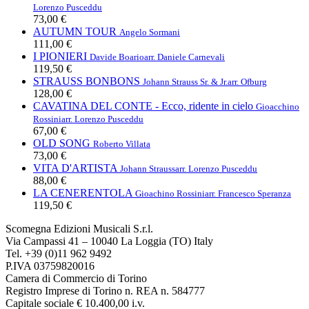
Lorenzo Pusceddu
73,00 €
AUTUMN TOUR
Angelo Sormani
111,00 €
I PIONIERI
Davide Boario
arr. Daniele Carnevali
119,50 €
STRAUSS BONBONS
Johann Strauss Sr. & Jr.
arr. Ofburg
128,00 €
CAVATINA DEL CONTE - Ecco, ridente in cielo
Gioacchino
Rossini
arr. Lorenzo Pusceddu
67,00 €
OLD SONG
Roberto Villata
73,00 €
VITA D'ARTISTA
Johann Strauss
arr. Lorenzo Pusceddu
88,00 €
LA CENERENTOLA
Gioachino Rossini
arr. Francesco Speranza
119,50 €
Scomegna Edizioni Musicali S.r.l.
Via Campassi 41 – 10040 La Loggia (TO) Italy
Tel. +39 (0)11 962 9492
P.IVA 03759820016
Camera di Commercio di Torino
Registro Imprese di Torino n. REA n. 584777
Capitale sociale € 10.400,00 i.v.