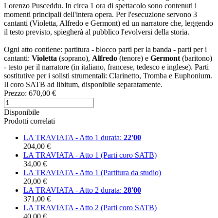
Lorenzo Pusceddu. In circa 1 ora di spettacolo sono contenuti i
momenti principali dell'intera opera. Per l'esecuzione servono 3
cantanti (Violetta, Alfredo e Germont) ed un narratore che, leggendo
il testo previsto, spiegherà al pubblico l'evolversi della storia.
Ogni atto contiene: partitura - blocco parti per la banda - parti per i
cantanti:
Violetta
(soprano),
Alfredo
(tenore) e
Germont
(baritono)
- testo per il narratore (in italiano, francese, tedesco e inglese). Parti
sostitutive per i solisti strumentali: Clarinetto, Tromba e Euphonium.
Il coro SATB ad libitum, disponibile separatamente.
Prezzo:
670,00 €
Disponibile
Prodotti correlati
LA TRAVIATA - Atto 1
durata:
22'00
204,00 €
LA TRAVIATA - Atto 1 (Parti coro SATB)
34,00 €
LA TRAVIATA - Atto 1 (Partitura da studio)
20,00 €
LA TRAVIATA - Atto 2
durata:
28'00
371,00 €
LA TRAVIATA - Atto 2 (Parti coro SATB)
40,00 €