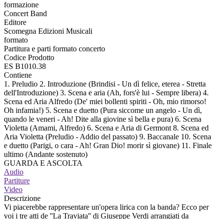
formazione
Concert Band
Editore
Scomegna Edizioni Musicali
formato
Partitura e parti formato concerto
Codice Prodotto
ES B1010.38
Contiene
1. Preludio 2. Introduzione (Brindisi - Un dì felice, eterea - Stretta
dell'Introduzione) 3. Scena e aria (Ah, fors'è lui - Sempre libera) 4.
Scena ed Aria Alfredo (De' miei bollenti spiriti - Oh, mio rimorso!
Oh infamia!) 5. Scena e duetto (Pura siccome un angelo - Un dì,
quando le veneri - Ah! Dite alla giovine sì bella e pura) 6. Scena
Violetta (Amami, Alfredo) 6. Scena e Aria di Germont 8. Scena ed
Aria Violetta (Preludio - Addio del passato) 9. Baccanale 10. Scena
e duetto (Parigi, o cara - Ah! Gran Dio! morir sì giovane) 11. Finale
ultimo (Andante sostenuto)
GUARDA E ASCOLTA
Audio
Partiture
Video
Descrizione
Vi piacerebbe rappresentare un'opera lirica con la banda? Ecco per
voi i tre atti de ''La Traviata'' di Giuseppe Verdi arrangiati da