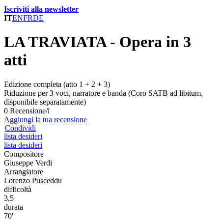
Iscriviti alla newsletter
IT
EN
FR
DE
LA TRAVIATA - Opera in 3
atti
Edizione completa (atto 1 + 2 + 3)
Riduzione per 3 voci, narratore e banda (Coro SATB ad libitum,
disponibile separatamente)
0 Recensione/i
Aggiungi la tua recensione
Condividi
lista desideri
lista desideri
Compositore
Giuseppe Verdi
Arrangiatore
Lorenzo Pusceddu
difficoltà
3,5
durata
70'