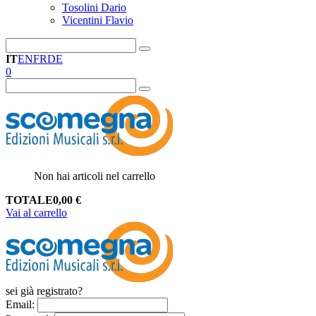
Tosolini Dario
Vicentini Flavio
IT
EN
FR
DE
0
Non hai articoli nel carrello
TOTALE
0,00
€
Vai al carrello
sei già registrato?
Email
: