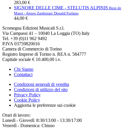
283,00 €
SIGNORE DELLE CIME - STELUTIS ALPINIS
Bepi de
Marzi - Arturo Zardini
arr. Donald Furlano
44,00 €
Scomegna Edizioni Musicali S.r.l.
Via Campassi 41 – 10040 La Loggia (TO) Italy
Tel. +39 (0)11 962 9492
P.IVA 03759820016
Camera di Commercio di Torino
Registro Imprese di Torino n. REA n. 584777
Capitale sociale € 10.400,00 i.v.
Chi Siamo
Contattaci
Condizioni generali di vendita
Condizioni di utilizzo del sito
Privacy Policy
Cookie Policy
Aggiorna le preferenze sui cookie
Orari di lavoro:
Lunedì - Giovedì: 8:30/13:00 - 13:30/17:00
Venerdì - Domenica: Chiuso