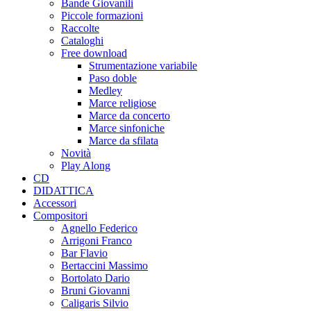
Bande Giovanili
Piccole formazioni
Raccolte
Cataloghi
Free download
Strumentazione variabile
Paso doble
Medley
Marce religiose
Marce da concerto
Marce sinfoniche
Marce da sfilata
Novità
Play Along
CD
DIDATTICA
Accessori
Compositori
Agnello Federico
Arrigoni Franco
Bar Flavio
Bertaccini Massimo
Bortolato Dario
Bruni Giovanni
Caligaris Silvio