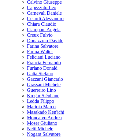
Calvino Giuseppe
Capezzuto Leo
Carnevali Daniele
Celardi Alessandro
Chiara Claudio
Ciampani Angela
Creux Fulvio
Donazzolo Davide
Farina Salvatore
Farina Walter
Feliciani Luciano
Francia Fernando
Furlano Donald
Gatta Stefano
Gazzani Giancarlo
Grassani Michele
Guerreiro Lino
Kregar Stéphane
Ledda Filippo
Martoia Marco
Masakado Ken'ichi
Moncalvo Andrea
Moser Giuliano
Netti Michele
Nogara Salvatore