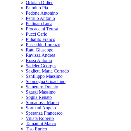
Ortolan Didier
Palmino Pia
Pedone Antonino
Petrillo Antonio
Pettinato Luca
Procaccini Teresa
Pucci Carlo
Puliafito Franco
Pusceddu Lorenzo
Ratti Giuseppe
Ravizza Andrea
Rossi Antonio
Sadeler Georges
Saglietti Maria Corrado
Sanfilippo Massimo
Scomegna Gioachino
Semeraro Donato
Sgargi Massimo
Soglia Renato
Somadossi Marco
Sormani Angelo
Speranza Francesco
Villata Roberto
Tamanini Marco
Tiso Enrico