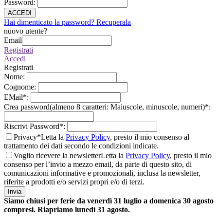
Password
:
ACCEDI
Hai dimenticato la password? Recuperala
nuovo utente?
Email
Registrati
Accedi
Registrati
Nome
:
Cognome
:
EMail
*
:
Crea password(almeno 8 caratteri: Maiuscole, minuscole, numeri)
*
:
Riscrivi Password
*
:
Privacy*
Letta la
Privacy Policy
, presto il mio consenso al
trattamento dei dati secondo le condizioni indicate.
Voglio ricevere la newsletter
Letta la
Privacy Policy
, presto il mio
consenso per l’invio a mezzo email, da parte di questo sito, di
comunicazioni informative e promozionali, inclusa la newsletter,
riferite a prodotti e/o servizi propri e/o di terzi.
Invia
Siamo chiusi per ferie da venerdì 31 luglio a domenica 30 agosto
compresi. Riapriamo lunedì 31 agosto.