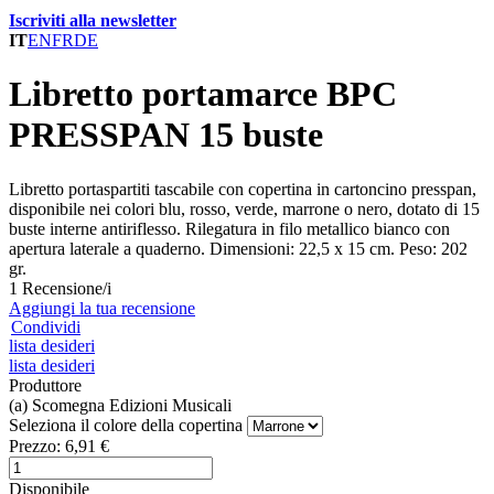
Iscriviti alla newsletter
IT
EN
FR
DE
Libretto portamarce BPC
PRESSPAN 15 buste
Libretto portaspartiti tascabile con copertina in cartoncino presspan,
disponibile nei colori blu, rosso, verde, marrone o nero, dotato di 15
buste interne antiriflesso. Rilegatura in filo metallico bianco con
apertura laterale a quaderno. Dimensioni: 22,5 x 15 cm. Peso: 202
gr.
1 Recensione/i
Aggiungi la tua recensione
Condividi
lista desideri
lista desideri
Produttore
(a) Scomegna Edizioni Musicali
Seleziona il colore della copertina
Prezzo:
6,91 €
Disponibile