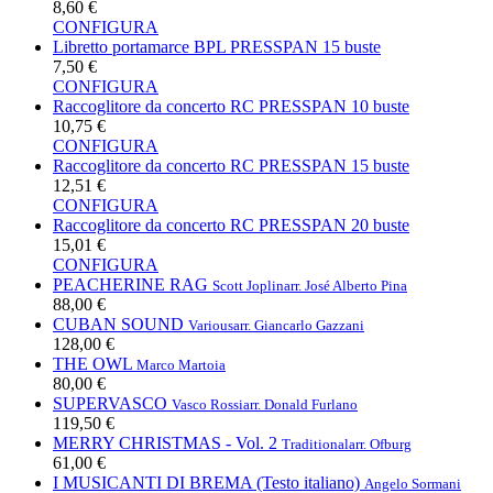
8,60 €
CONFIGURA
Libretto portamarce BPL PRESSPAN 15 buste
7,50 €
CONFIGURA
Raccoglitore da concerto RC PRESSPAN 10 buste
10,75 €
CONFIGURA
Raccoglitore da concerto RC PRESSPAN 15 buste
12,51 €
CONFIGURA
Raccoglitore da concerto RC PRESSPAN 20 buste
15,01 €
CONFIGURA
PEACHERINE RAG
Scott Joplin
arr. José Alberto Pina
88,00 €
CUBAN SOUND
Various
arr. Giancarlo Gazzani
128,00 €
THE OWL
Marco Martoia
80,00 €
SUPERVASCO
Vasco Rossi
arr. Donald Furlano
119,50 €
MERRY CHRISTMAS - Vol. 2
Traditional
arr. Ofburg
61,00 €
I MUSICANTI DI BREMA (Testo italiano)
Angelo Sormani