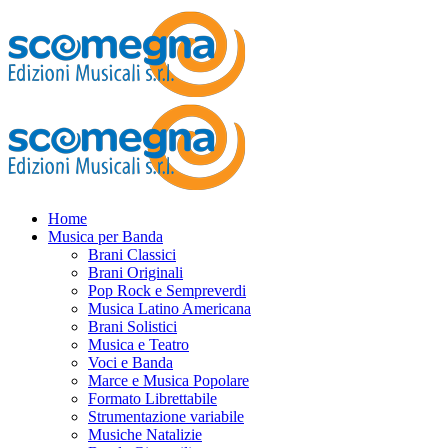
Home
Musica per Banda
Brani Classici
Brani Originali
Pop Rock e Sempreverdi
Musica Latino Americana
Brani Solistici
Musica e Teatro
Voci e Banda
Marce e Musica Popolare
Formato Librettabile
Strumentazione variabile
Musiche Natalizie