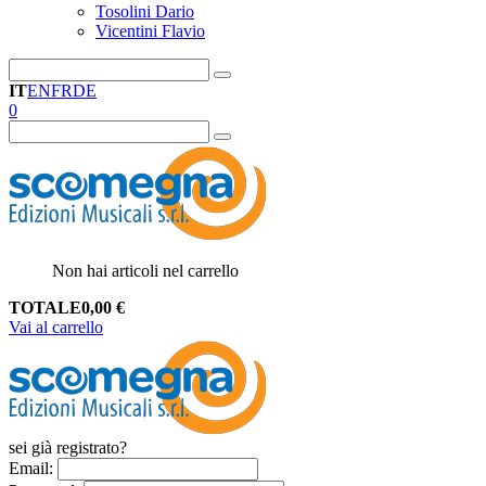
Tosolini Dario
Vicentini Flavio
IT
EN
FR
DE
0
Non hai articoli nel carrello
TOTALE
0,00
€
Vai al carrello
sei già registrato?
Email
: