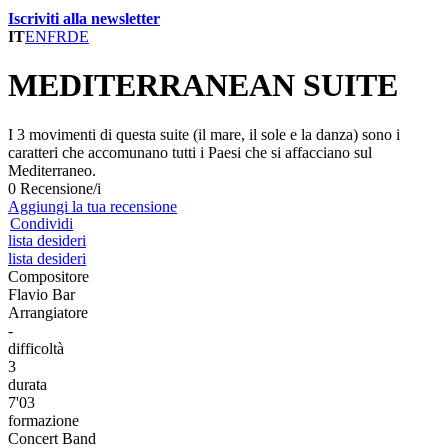
Iscriviti alla newsletter
IT
EN
FR
DE
MEDITERRANEAN SUITE
I 3 movimenti di questa suite (il mare, il sole e la danza) sono i
caratteri che accomunano tutti i Paesi che si affacciano sul
Mediterraneo.
0 Recensione/i
Aggiungi la tua recensione
Condividi
lista desideri
lista desideri
Compositore
Flavio Bar
Arrangiatore
-
difficoltà
3
durata
7'03
formazione
Concert Band