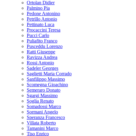
Ortolan Didier
Palmino Pia
Pedone Antonino
Petrillo Antonio
Pettinato Luca
Procaccini Teresa
Pucci Carlo
Puliafito Franco
Pusceddu Lorenzo
Ratti Giuseppe
Ravizza Andrea
Rossi Antonio
Sadeler Georges
Saglietti Maria Corrado
Sanfilippo Massimo
Scomegna Gioachino
Semeraro Donato
Sgargi Massimo
Soglia Renato
Somadossi Marco
Sormani Angelo
Speranza Francesco
Villata Roberto
Tamanini Marco
Tiso Enrico