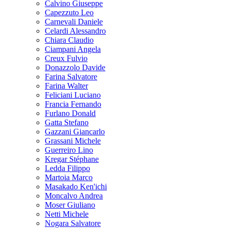
Calvino Giuseppe
Capezzuto Leo
Carnevali Daniele
Celardi Alessandro
Chiara Claudio
Ciampani Angela
Creux Fulvio
Donazzolo Davide
Farina Salvatore
Farina Walter
Feliciani Luciano
Francia Fernando
Furlano Donald
Gatta Stefano
Gazzani Giancarlo
Grassani Michele
Guerreiro Lino
Kregar Stéphane
Ledda Filippo
Martoia Marco
Masakado Ken'ichi
Moncalvo Andrea
Moser Giuliano
Netti Michele
Nogara Salvatore