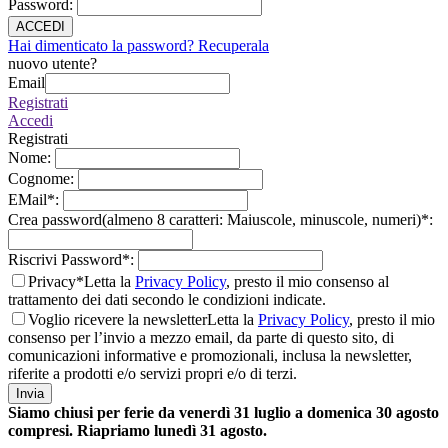
Password
:
ACCEDI
Hai dimenticato la password? Recuperala
nuovo utente?
Email
Registrati
Accedi
Registrati
Nome
:
Cognome
:
EMail
*
:
Crea password(almeno 8 caratteri: Maiuscole, minuscole, numeri)
*
:
Riscrivi Password
*
:
Privacy*
Letta la
Privacy Policy
, presto il mio consenso al
trattamento dei dati secondo le condizioni indicate.
Voglio ricevere la newsletter
Letta la
Privacy Policy
, presto il mio
consenso per l’invio a mezzo email, da parte di questo sito, di
comunicazioni informative e promozionali, inclusa la newsletter,
riferite a prodotti e/o servizi propri e/o di terzi.
Invia
Siamo chiusi per ferie da venerdì 31 luglio a domenica 30 agosto
compresi. Riapriamo lunedì 31 agosto.