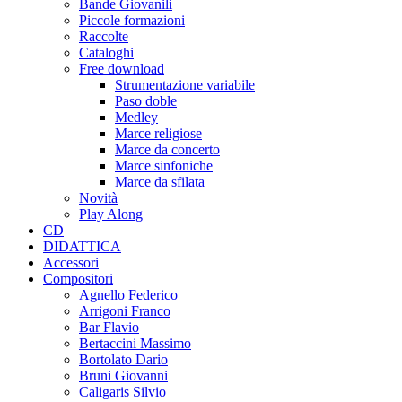
Bande Giovanili
Piccole formazioni
Raccolte
Cataloghi
Free download
Strumentazione variabile
Paso doble
Medley
Marce religiose
Marce da concerto
Marce sinfoniche
Marce da sfilata
Novità
Play Along
CD
DIDATTICA
Accessori
Compositori
Agnello Federico
Arrigoni Franco
Bar Flavio
Bertaccini Massimo
Bortolato Dario
Bruni Giovanni
Caligaris Silvio