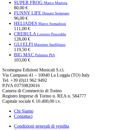
SUPER FROG
Marco Martoia
80,00 €
FUNNY LIFE
Donato Semeraro
96,00 €
HELIADES
Marco Somadossi
111,00 €
CREBULA
Lorenzo Pusceddu
128,00 €
GLI ELFI
Massimo Sanfilippo
119,50 €
BIG MAC
Palmino PIA
103,00 €
Scomegna Edizioni Musicali S.r.l.
Via Campassi 41 – 10040 La Loggia (TO) Italy
Tel. +39 (0)11 962 9492
P.IVA 03759820016
Camera di Commercio di Torino
Registro Imprese di Torino n. REA n. 584777
Capitale sociale € 10.400,00 i.v.
Chi Siamo
Contattaci
Condizioni generali di vendita