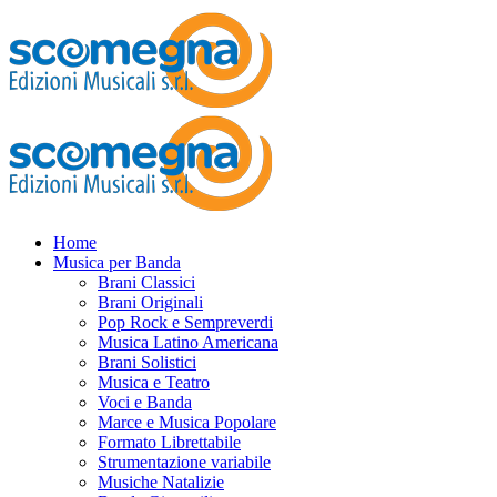
Home
Musica per Banda
Brani Classici
Brani Originali
Pop Rock e Sempreverdi
Musica Latino Americana
Brani Solistici
Musica e Teatro
Voci e Banda
Marce e Musica Popolare
Formato Librettabile
Strumentazione variabile
Musiche Natalizie