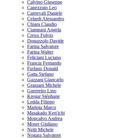
Calvino Giuseppe
Capezzuto Leo
Carnevali Daniele
Celardi Alessandro
Chiara Claudio
Ciampani Angela
Creux Fulvio
Donazzolo Davide
Farina Salvatore
Farina Walter
Feliciani Luciano
Francia Fernando
Furlano Donald
Gatta Stefano
Gazzani Giancarlo
Grassani Michele
Guerreiro Lino
Kregar Stéphane
Ledda Filippo
Martoia Marco
Masakado Ken'ichi
Moncalvo Andrea
Moser Giuliano
Netti Michele
Nogara Salvatore