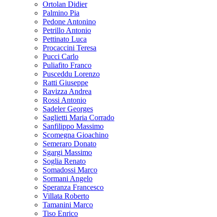
Ortolan Didier
Palmino Pia
Pedone Antonino
Petrillo Antonio
Pettinato Luca
Procaccini Teresa
Pucci Carlo
Puliafito Franco
Pusceddu Lorenzo
Ratti Giuseppe
Ravizza Andrea
Rossi Antonio
Sadeler Georges
Saglietti Maria Corrado
Sanfilippo Massimo
Scomegna Gioachino
Semeraro Donato
Sgargi Massimo
Soglia Renato
Somadossi Marco
Sormani Angelo
Speranza Francesco
Villata Roberto
Tamanini Marco
Tiso Enrico