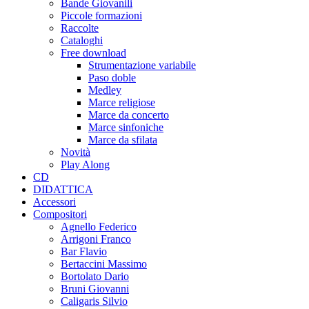
Bande Giovanili
Piccole formazioni
Raccolte
Cataloghi
Free download
Strumentazione variabile
Paso doble
Medley
Marce religiose
Marce da concerto
Marce sinfoniche
Marce da sfilata
Novità
Play Along
CD
DIDATTICA
Accessori
Compositori
Agnello Federico
Arrigoni Franco
Bar Flavio
Bertaccini Massimo
Bortolato Dario
Bruni Giovanni
Caligaris Silvio