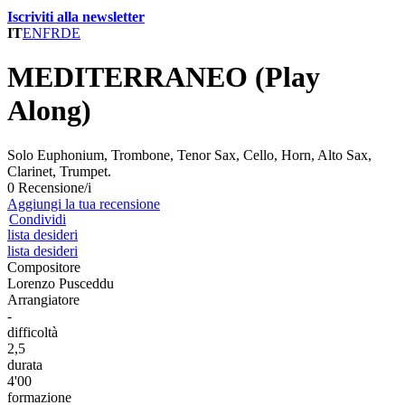
Iscriviti alla newsletter
IT
EN
FR
DE
MEDITERRANEO (Play
Along)
Solo Euphonium, Trombone, Tenor Sax, Cello, Horn, Alto Sax,
Clarinet, Trumpet.
0 Recensione/i
Aggiungi la tua recensione
Condividi
lista desideri
lista desideri
Compositore
Lorenzo Pusceddu
Arrangiatore
-
difficoltà
2,5
durata
4'00
formazione