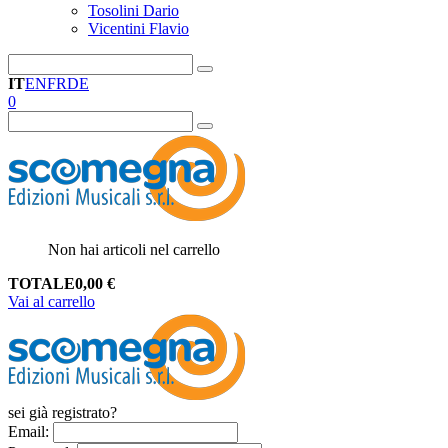
Tosolini Dario
Vicentini Flavio
IT
EN
FR
DE
0
Non hai articoli nel carrello
TOTALE
0,00
€
Vai al carrello
sei già registrato?
Email
: