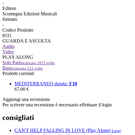
-
Editore
Scomegna Edizioni Musicali
formato
-
Codice Prodotto
8111
GUARDA E ASCOLTA
Audio
Video
PLAY ALONG
Solo Parts
scaricato
1015
volte
Base
scaricato
122
volte
Prodotti correlati
MEDITERRANEO
durata:
3'10
67,00 €
Aggiungi una recensione
Per scrivere una recensione è necessario effettuare il login
consigliati
CAN'T HELP FALLING IN LOVE (Play Along)
Luigi