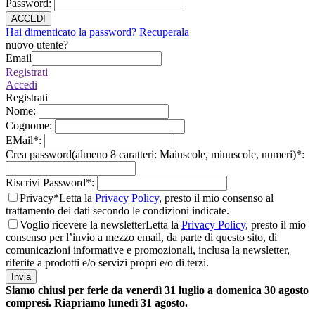
Password
:
ACCEDI
Hai dimenticato la password? Recuperala
nuovo utente?
Email
Registrati
Accedi
Registrati
Nome
:
Cognome
:
EMail
*
:
Crea password(almeno 8 caratteri: Maiuscole, minuscole, numeri)
*
:
Riscrivi Password
*
:
Privacy*
Letta la
Privacy Policy
, presto il mio consenso al
trattamento dei dati secondo le condizioni indicate.
Voglio ricevere la newsletter
Letta la
Privacy Policy
, presto il mio
consenso per l’invio a mezzo email, da parte di questo sito, di
comunicazioni informative e promozionali, inclusa la newsletter,
riferite a prodotti e/o servizi propri e/o di terzi.
Invia
Siamo chiusi per ferie da venerdì 31 luglio a domenica 30 agosto
compresi. Riapriamo lunedì 31 agosto.