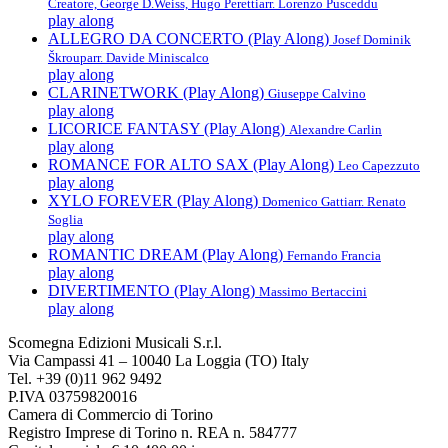
Creatore, George D.Weiss, Hugo Peretti
arr. Lorenzo Pusceddu
play along
ALLEGRO DA CONCERTO (Play Along)
Josef Dominik
Škroup
arr. Davide Miniscalco
play along
CLARINETWORK (Play Along)
Giuseppe Calvino
play along
LICORICE FANTASY (Play Along)
Alexandre Carlin
play along
ROMANCE FOR ALTO SAX (Play Along)
Leo Capezzuto
play along
XYLO FOREVER (Play Along)
Domenico Gatti
arr. Renato
Soglia
play along
ROMANTIC DREAM (Play Along)
Fernando Francia
play along
DIVERTIMENTO (Play Along)
Massimo Bertaccini
play along
Scomegna Edizioni Musicali S.r.l.
Via Campassi 41 – 10040 La Loggia (TO) Italy
Tel. +39 (0)11 962 9492
P.IVA 03759820016
Camera di Commercio di Torino
Registro Imprese di Torino n. REA n. 584777