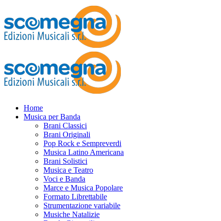
Home
Musica per Banda
Brani Classici
Brani Originali
Pop Rock e Sempreverdi
Musica Latino Americana
Brani Solistici
Musica e Teatro
Voci e Banda
Marce e Musica Popolare
Formato Librettabile
Strumentazione variabile
Musiche Natalizie