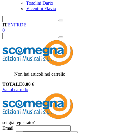
Tosolini Dario
Vicentini Flavio
IT
EN
FR
DE
0
Non hai articoli nel carrello
TOTALE
0,00
€
Vai al carrello
sei già registrato?
Email
: