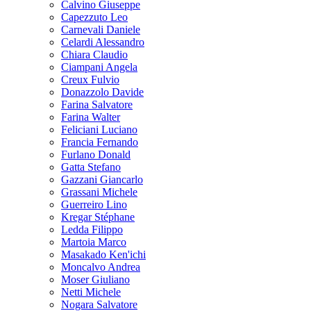
Calvino Giuseppe
Capezzuto Leo
Carnevali Daniele
Celardi Alessandro
Chiara Claudio
Ciampani Angela
Creux Fulvio
Donazzolo Davide
Farina Salvatore
Farina Walter
Feliciani Luciano
Francia Fernando
Furlano Donald
Gatta Stefano
Gazzani Giancarlo
Grassani Michele
Guerreiro Lino
Kregar Stéphane
Ledda Filippo
Martoia Marco
Masakado Ken'ichi
Moncalvo Andrea
Moser Giuliano
Netti Michele
Nogara Salvatore