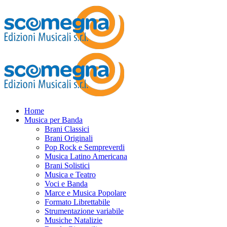
Home
Musica per Banda
Brani Classici
Brani Originali
Pop Rock e Sempreverdi
Musica Latino Americana
Brani Solistici
Musica e Teatro
Voci e Banda
Marce e Musica Popolare
Formato Librettabile
Strumentazione variabile
Musiche Natalizie