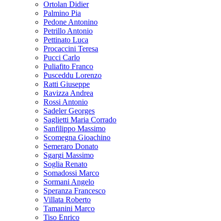
Ortolan Didier
Palmino Pia
Pedone Antonino
Petrillo Antonio
Pettinato Luca
Procaccini Teresa
Pucci Carlo
Puliafito Franco
Pusceddu Lorenzo
Ratti Giuseppe
Ravizza Andrea
Rossi Antonio
Sadeler Georges
Saglietti Maria Corrado
Sanfilippo Massimo
Scomegna Gioachino
Semeraro Donato
Sgargi Massimo
Soglia Renato
Somadossi Marco
Sormani Angelo
Speranza Francesco
Villata Roberto
Tamanini Marco
Tiso Enrico