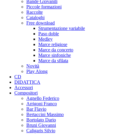
Bande Giovanili
Piccole formazioni
Raccolte
Cataloghi
Free download
Strumentazione variabile
Paso doble
Medley
Marce religiose
Marce da concerto
Marce sinfoniche
Marce da sfilata
Novità
Play Along
CD
DIDATTICA
Accessori
Compositori
Agnello Federico
Arrigoni Franco
Bar Flavio
Bertaccini Massimo
Bortolato Dario
Bruni Giovanni
Caligaris Silvio