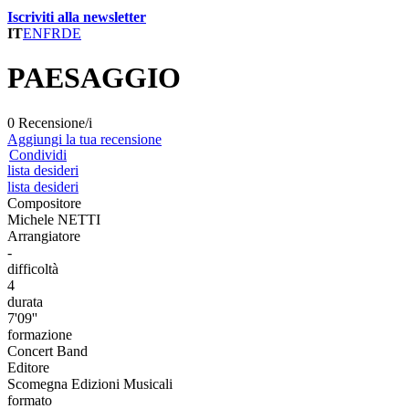
Iscriviti alla newsletter
IT
EN
FR
DE
PAESAGGIO
0 Recensione/i
Aggiungi la tua recensione
Condividi
lista desideri
lista desideri
Compositore
Michele NETTI
Arrangiatore
-
difficoltà
4
durata
7'09''
formazione
Concert Band
Editore
Scomegna Edizioni Musicali
formato