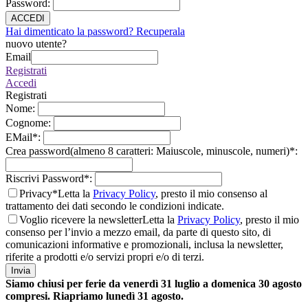
Password
:
ACCEDI
Hai dimenticato la password? Recuperala
nuovo utente?
Email
Registrati
Accedi
Registrati
Nome
:
Cognome
:
EMail
*
:
Crea password(almeno 8 caratteri: Maiuscole, minuscole, numeri)
*
:
Riscrivi Password
*
:
Privacy*
Letta la
Privacy Policy
, presto il mio consenso al
trattamento dei dati secondo le condizioni indicate.
Voglio ricevere la newsletter
Letta la
Privacy Policy
, presto il mio
consenso per l’invio a mezzo email, da parte di questo sito, di
comunicazioni informative e promozionali, inclusa la newsletter,
riferite a prodotti e/o servizi propri e/o di terzi.
Invia
Siamo chiusi per ferie da venerdì 31 luglio a domenica 30 agosto
compresi. Riapriamo lunedì 31 agosto.