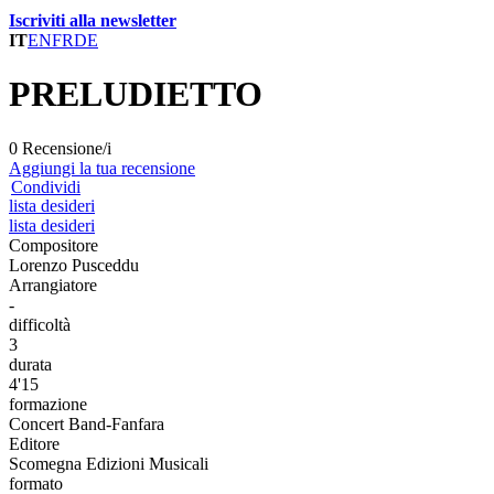
Iscriviti alla newsletter
IT
EN
FR
DE
PRELUDIETTO
0 Recensione/i
Aggiungi la tua recensione
Condividi
lista desideri
lista desideri
Compositore
Lorenzo Pusceddu
Arrangiatore
-
difficoltà
3
durata
4'15
formazione
Concert Band-Fanfara
Editore
Scomegna Edizioni Musicali
formato