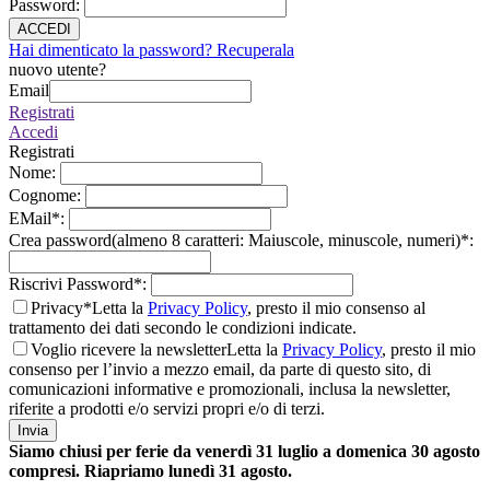
Password
:
ACCEDI
Hai dimenticato la password? Recuperala
nuovo utente?
Email
Registrati
Accedi
Registrati
Nome
:
Cognome
:
EMail
*
:
Crea password(almeno 8 caratteri: Maiuscole, minuscole, numeri)
*
:
Riscrivi Password
*
:
Privacy*
Letta la
Privacy Policy
, presto il mio consenso al
trattamento dei dati secondo le condizioni indicate.
Voglio ricevere la newsletter
Letta la
Privacy Policy
, presto il mio
consenso per l’invio a mezzo email, da parte di questo sito, di
comunicazioni informative e promozionali, inclusa la newsletter,
riferite a prodotti e/o servizi propri e/o di terzi.
Invia
Siamo chiusi per ferie da venerdì 31 luglio a domenica 30 agosto
compresi. Riapriamo lunedì 31 agosto.