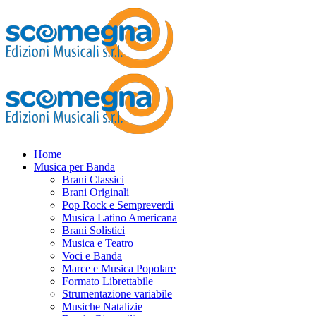
Home
Musica per Banda
Brani Classici
Brani Originali
Pop Rock e Sempreverdi
Musica Latino Americana
Brani Solistici
Musica e Teatro
Voci e Banda
Marce e Musica Popolare
Formato Librettabile
Strumentazione variabile
Musiche Natalizie