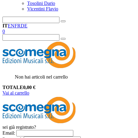
Tosolini Dario
Vicentini Flavio
IT
EN
FR
DE
0
Non hai articoli nel carrello
TOTALE
0,00
€
Vai al carrello
sei già registrato?
Email
: