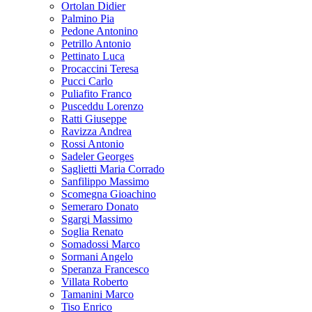
Ortolan Didier
Palmino Pia
Pedone Antonino
Petrillo Antonio
Pettinato Luca
Procaccini Teresa
Pucci Carlo
Puliafito Franco
Pusceddu Lorenzo
Ratti Giuseppe
Ravizza Andrea
Rossi Antonio
Sadeler Georges
Saglietti Maria Corrado
Sanfilippo Massimo
Scomegna Gioachino
Semeraro Donato
Sgargi Massimo
Soglia Renato
Somadossi Marco
Sormani Angelo
Speranza Francesco
Villata Roberto
Tamanini Marco
Tiso Enrico