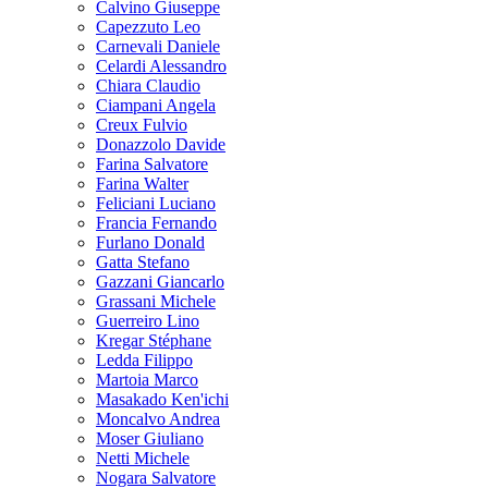
Calvino Giuseppe
Capezzuto Leo
Carnevali Daniele
Celardi Alessandro
Chiara Claudio
Ciampani Angela
Creux Fulvio
Donazzolo Davide
Farina Salvatore
Farina Walter
Feliciani Luciano
Francia Fernando
Furlano Donald
Gatta Stefano
Gazzani Giancarlo
Grassani Michele
Guerreiro Lino
Kregar Stéphane
Ledda Filippo
Martoia Marco
Masakado Ken'ichi
Moncalvo Andrea
Moser Giuliano
Netti Michele
Nogara Salvatore