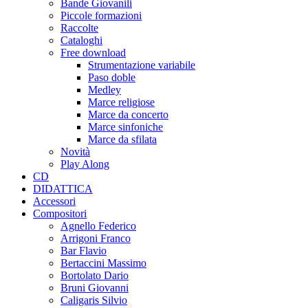
Bande Giovanili
Piccole formazioni
Raccolte
Cataloghi
Free download
Strumentazione variabile
Paso doble
Medley
Marce religiose
Marce da concerto
Marce sinfoniche
Marce da sfilata
Novità
Play Along
CD
DIDATTICA
Accessori
Compositori
Agnello Federico
Arrigoni Franco
Bar Flavio
Bertaccini Massimo
Bortolato Dario
Bruni Giovanni
Caligaris Silvio