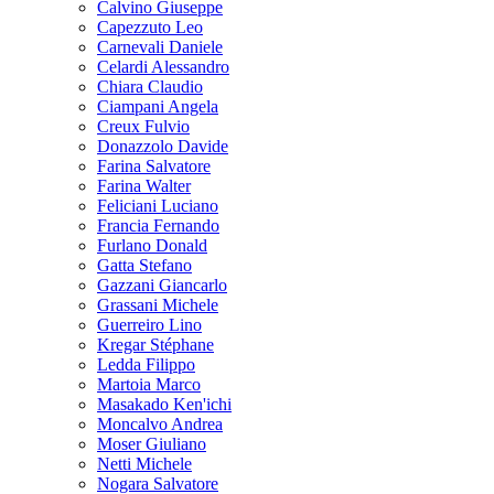
Calvino Giuseppe
Capezzuto Leo
Carnevali Daniele
Celardi Alessandro
Chiara Claudio
Ciampani Angela
Creux Fulvio
Donazzolo Davide
Farina Salvatore
Farina Walter
Feliciani Luciano
Francia Fernando
Furlano Donald
Gatta Stefano
Gazzani Giancarlo
Grassani Michele
Guerreiro Lino
Kregar Stéphane
Ledda Filippo
Martoia Marco
Masakado Ken'ichi
Moncalvo Andrea
Moser Giuliano
Netti Michele
Nogara Salvatore