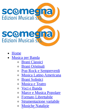
Home
Musica per Banda
Brani Classici
Brani Originali
Pop Rock e Sempreverdi
Musica Latino Americana
Brani Solistici
Musica e Teatro
Voci e Banda
Marce e Musica Popolare
Formato Librettabile
Strumentazione variabile
Musiche Natalizie