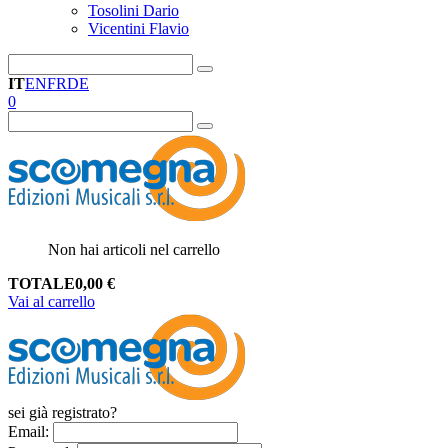
Tosolini Dario
Vicentini Flavio
IT
EN
FR
DE
0
Non hai articoli nel carrello
TOTALE
0,00
€
Vai al carrello
sei già registrato?
Email
: