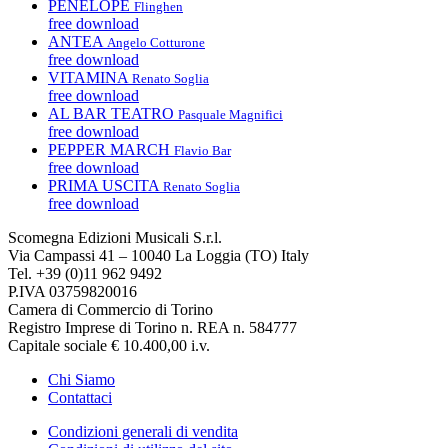
PENELOPE
Flinghen
free download
ANTEA
Angelo Cotturone
free download
VITAMINA
Renato Soglia
free download
AL BAR TEATRO
Pasquale Magnifici
free download
PEPPER MARCH
Flavio Bar
free download
PRIMA USCITA
Renato Soglia
free download
Scomegna Edizioni Musicali S.r.l.
Via Campassi 41 – 10040 La Loggia (TO) Italy
Tel. +39 (0)11 962 9492
P.IVA 03759820016
Camera di Commercio di Torino
Registro Imprese di Torino n. REA n. 584777
Capitale sociale € 10.400,00 i.v.
Chi Siamo
Contattaci
Condizioni generali di vendita