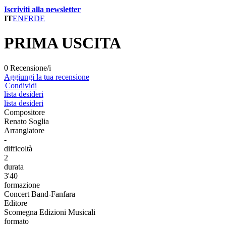
Iscriviti alla newsletter
IT
EN
FR
DE
PRIMA USCITA
0 Recensione/i
Aggiungi la tua recensione
Condividi
lista desideri
lista desideri
Compositore
Renato Soglia
Arrangiatore
-
difficoltà
2
durata
3'40
formazione
Concert Band-Fanfara
Editore
Scomegna Edizioni Musicali
formato