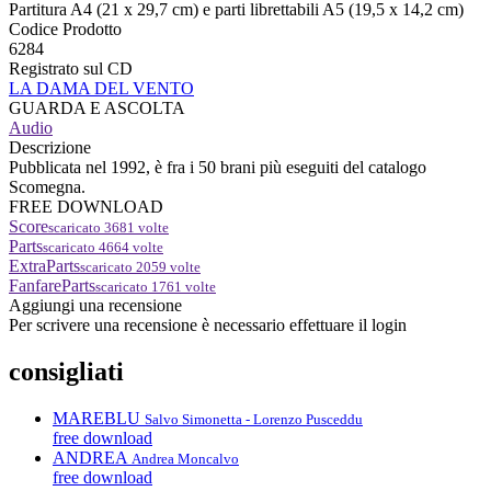
Partitura A4 (21 x 29,7 cm) e parti librettabili A5 (19,5 x 14,2 cm)
Codice Prodotto
6284
Registrato sul CD
LA DAMA DEL VENTO
GUARDA E ASCOLTA
Audio
Descrizione
Pubblicata nel 1992, è fra i 50 brani più eseguiti del catalogo
Scomegna.
FREE DOWNLOAD
Score
scaricato
3681
volte
Parts
scaricato
4664
volte
ExtraParts
scaricato
2059
volte
FanfareParts
scaricato
1761
volte
Aggiungi una recensione
Per scrivere una recensione è necessario effettuare il login
consigliati
MAREBLU
Salvo Simonetta - Lorenzo Pusceddu
free download
ANDREA
Andrea Moncalvo
free download