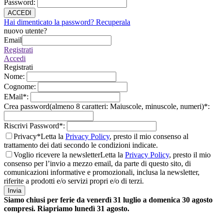
Password
:
ACCEDI
Hai dimenticato la password? Recuperala
nuovo utente?
Email
Registrati
Accedi
Registrati
Nome
:
Cognome
:
EMail
*
:
Crea password(almeno 8 caratteri: Maiuscole, minuscole, numeri)
*
:
Riscrivi Password
*
:
Privacy*
Letta la
Privacy Policy
, presto il mio consenso al
trattamento dei dati secondo le condizioni indicate.
Voglio ricevere la newsletter
Letta la
Privacy Policy
, presto il mio
consenso per l’invio a mezzo email, da parte di questo sito, di
comunicazioni informative e promozionali, inclusa la newsletter,
riferite a prodotti e/o servizi propri e/o di terzi.
Invia
Siamo chiusi per ferie da venerdì 31 luglio a domenica 30 agosto
compresi. Riapriamo lunedì 31 agosto.