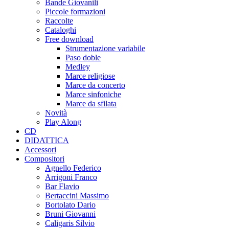
Bande Giovanili
Piccole formazioni
Raccolte
Cataloghi
Free download
Strumentazione variabile
Paso doble
Medley
Marce religiose
Marce da concerto
Marce sinfoniche
Marce da sfilata
Novità
Play Along
CD
DIDATTICA
Accessori
Compositori
Agnello Federico
Arrigoni Franco
Bar Flavio
Bertaccini Massimo
Bortolato Dario
Bruni Giovanni
Caligaris Silvio