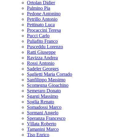
Ortolan Didier
Palmino Pia
Pedone Antonino
Petrillo Antonio
Pettinato Luca
Procaccini Teresa
Pucci Carlo
Puliafito Franco
Pusceddu Lorenzo
Ratti Giuseppe
Ravizza Andrea
Rossi Antonio
Sadeler Georges
Saglietti Maria Corrado
Sanfilippo Massimo
Scomegna Gioachino
Semeraro Donato
Sgargi Massimo
Soglia Renato
Somadossi Marco
Sormani Angelo
Speranza Francesco
Villata Roberto
Tamanini Marco
Tiso Enrico