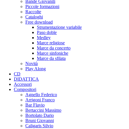
Bande Giovanili
Piccole formazioni
Raccolte
Cataloghi
Free download
Strumentazione variabile
Paso doble
Medley
Marce religiose
Marce da concerto
Marce sinfoniche
Marce da sfilata
Novità
Play Along
CD
DIDATTICA
Accessori
Compositori
Agnello Federico
Arrigoni Franco
Bar Flavio
Bertaccini Massimo
Bortolato Dario
Bruni Giovanni
Caligaris Silvio