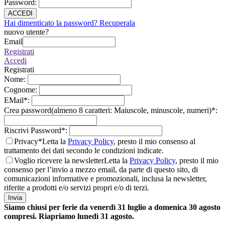
Password
:
ACCEDI
Hai dimenticato la password? Recuperala
nuovo utente?
Email
Registrati
Accedi
Registrati
Nome
:
Cognome
:
EMail
*
:
Crea password(almeno 8 caratteri: Maiuscole, minuscole, numeri)
*
:
Riscrivi Password
*
:
Privacy*
Letta la
Privacy Policy
, presto il mio consenso al
trattamento dei dati secondo le condizioni indicate.
Voglio ricevere la newsletter
Letta la
Privacy Policy
, presto il mio
consenso per l’invio a mezzo email, da parte di questo sito, di
comunicazioni informative e promozionali, inclusa la newsletter,
riferite a prodotti e/o servizi propri e/o di terzi.
Invia
Siamo chiusi per ferie da venerdì 31 luglio a domenica 30 agosto
compresi. Riapriamo lunedì 31 agosto.