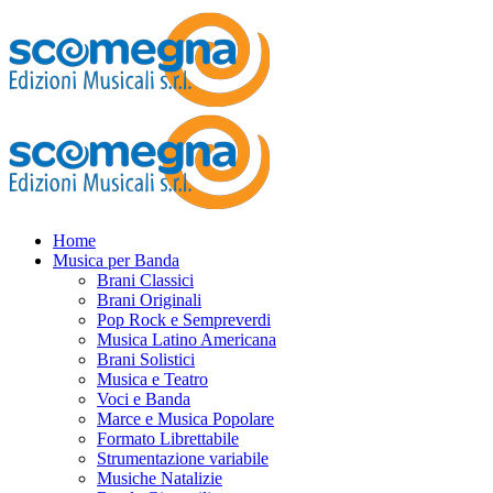
Home
Musica per Banda
Brani Classici
Brani Originali
Pop Rock e Sempreverdi
Musica Latino Americana
Brani Solistici
Musica e Teatro
Voci e Banda
Marce e Musica Popolare
Formato Librettabile
Strumentazione variabile
Musiche Natalizie