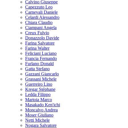
Calvino Giuseppe
Capezzuto Leo
Carnevali Daniele
Celardi Alessandro
Chiara Claudio
Ciampani Angela
Creux Fulvio
Donazzolo Davide
Farina Salvatore
Farina Walter
Feliciani Luciano
Francia Fernando
Furlano Donald
Gatta Stefano
Gazzani Giancarlo
Grassani Michele
Guerreiro Lino
Kregar Stéphane
Ledda Filippo
Martoia Marco
Masakado Ken'ichi
Moncalvo Andrea
Moser Giuliano
Netti Michele
Nogara Salvatore