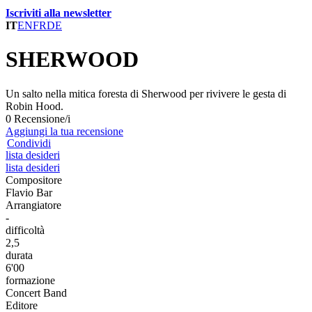
Iscriviti alla newsletter
IT
EN
FR
DE
SHERWOOD
Un salto nella mitica foresta di Sherwood per rivivere le gesta di
Robin Hood.
0 Recensione/i
Aggiungi la tua recensione
Condividi
lista desideri
lista desideri
Compositore
Flavio Bar
Arrangiatore
-
difficoltà
2,5
durata
6'00
formazione
Concert Band
Editore