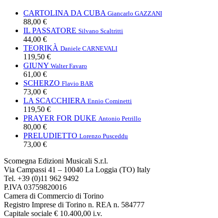
CARTOLINA DA CUBA
Giancarlo GAZZANI
88,00 €
IL PASSATORE
Silvano Scaltritti
44,00 €
TEORIKÀ
Daniele CARNEVALI
119,50 €
GIUNY
Walter Favaro
61,00 €
SCHERZO
Flavio BAR
73,00 €
LA SCACCHIERA
Ennio Cominetti
119,50 €
PRAYER FOR DUKE
Antonio Petrillo
80,00 €
PRELUDIETTO
Lorenzo Pusceddu
73,00 €
Scomegna Edizioni Musicali S.r.l.
Via Campassi 41 – 10040 La Loggia (TO) Italy
Tel. +39 (0)11 962 9492
P.IVA 03759820016
Camera di Commercio di Torino
Registro Imprese di Torino n. REA n. 584777
Capitale sociale € 10.400,00 i.v.