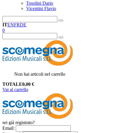
Tosolini Dario
Vicentini Flavio
IT
EN
FR
DE
0
Non hai articoli nel carrello
TOTALE
0,00
€
Vai al carrello
sei già registrato?
Email
: