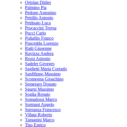
Ortolan Didier
Palmino Pia
Pedone Antonino
Petrillo Antonio
Pettinato Luca
Procaccini Teresa
Pucci Carlo
Puliafito Franco
Pusceddu Lorenzo
Ratti Giuseppe
Ravizza Andrea
Rossi Antonio
Sadeler Georges
Saglietti Maria Corrado
Sanfilippo Massimo
Scomegna Gioachino
Semeraro Donato
Sgargi Massimo
Soglia Renato
Somadossi Marco
Sormani Angelo
Speranza Francesco
Villata Roberto
Tamanini Marco
Tiso Enrico