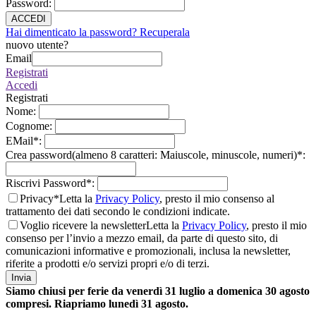
Password
:
ACCEDI
Hai dimenticato la password? Recuperala
nuovo utente?
Email
Registrati
Accedi
Registrati
Nome
:
Cognome
:
EMail
*
:
Crea password(almeno 8 caratteri: Maiuscole, minuscole, numeri)
*
:
Riscrivi Password
*
:
Privacy*
Letta la
Privacy Policy
, presto il mio consenso al
trattamento dei dati secondo le condizioni indicate.
Voglio ricevere la newsletter
Letta la
Privacy Policy
, presto il mio
consenso per l’invio a mezzo email, da parte di questo sito, di
comunicazioni informative e promozionali, inclusa la newsletter,
riferite a prodotti e/o servizi propri e/o di terzi.
Invia
Siamo chiusi per ferie da venerdì 31 luglio a domenica 30 agosto
compresi. Riapriamo lunedì 31 agosto.