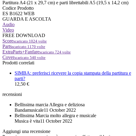
Partitura A4 (21 x 29,7 cm) e parti librettabili A5 (19,5 x 14,2 cm)
Codice Prodotto
ES B1622 WEB
GUARDA E ASCOLTA
Audio
Video
FREE DOWNLOAD
Score
scaricato
1024
volte
Parts
scaricato
1170
volte
ExtraParts+Fanfare
scaricato
724
volte
Cover
scaricato
540
volte
Prodotti correlati
SIMBA: preferisci ricevere la copia stampata della partitura e
parti?
12,50 €
recensioni
Bellissima marcia
Allegra e deliziosa
Bandamusicale
11 October 2022
Bellissima
Marcia molto allegra e musicale
Musica è vita
11 October 2022
Aggiungi una recensione