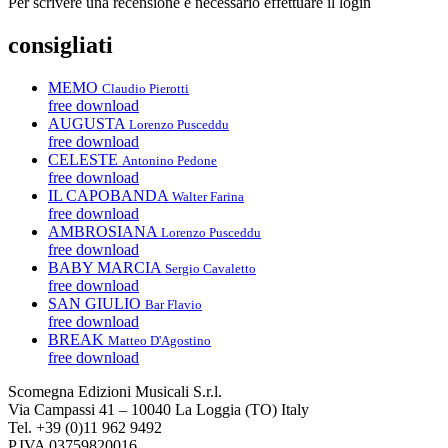
Per scrivere una recensione è necessario effettuare il login
consigliati
MEMO
Claudio Pierotti
free download
AUGUSTA
Lorenzo Pusceddu
free download
CELESTE
Antonino Pedone
free download
IL CAPOBANDA
Walter Farina
free download
AMBROSIANA
Lorenzo Pusceddu
free download
BABY MARCIA
Sergio Cavaletto
free download
SAN GIULIO
Bar Flavio
free download
BREAK
Matteo D'Agostino
free download
Scomegna Edizioni Musicali S.r.l.
Via Campassi 41 – 10040 La Loggia (TO) Italy
Tel. +39 (0)11 962 9492
P.IVA 03759820016