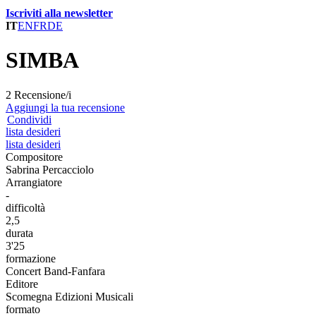
Iscriviti alla newsletter
IT
EN
FR
DE
SIMBA
2 Recensione/i
Aggiungi la tua recensione
Condividi
lista desideri
lista desideri
Compositore
Sabrina Percacciolo
Arrangiatore
-
difficoltà
2,5
durata
3'25
formazione
Concert Band-Fanfara
Editore
Scomegna Edizioni Musicali
formato