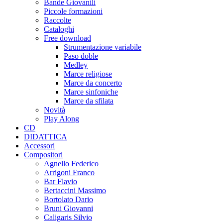
Bande Giovanili
Piccole formazioni
Raccolte
Cataloghi
Free download
Strumentazione variabile
Paso doble
Medley
Marce religiose
Marce da concerto
Marce sinfoniche
Marce da sfilata
Novità
Play Along
CD
DIDATTICA
Accessori
Compositori
Agnello Federico
Arrigoni Franco
Bar Flavio
Bertaccini Massimo
Bortolato Dario
Bruni Giovanni
Caligaris Silvio