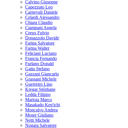
Calvino Giuseppe
Capezzuto Leo
Carnevali Daniele
Celardi Alessandro
Chiara Claudio
Ciampani Angela
Creux Fulvio
Donazzolo Davide
Farina Salvatore
Farina Walter
Feliciani Luciano
Francia Fernando
Furlano Donald
Gatta Stefano
Gazzani Giancarlo
Grassani Michele
Guerreiro Lino
Kregar Stéphane
Ledda Filippo
Martoia Marco
Masakado Ken'ichi
Moncalvo Andrea
Moser Giuliano
Netti Michele
Nogara Salvatore