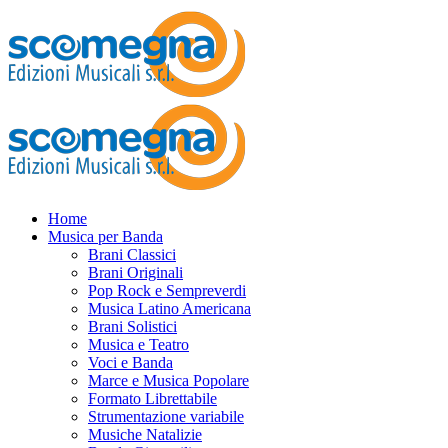
Home
Musica per Banda
Brani Classici
Brani Originali
Pop Rock e Sempreverdi
Musica Latino Americana
Brani Solistici
Musica e Teatro
Voci e Banda
Marce e Musica Popolare
Formato Librettabile
Strumentazione variabile
Musiche Natalizie