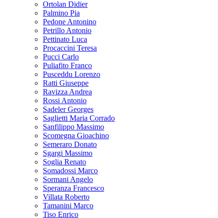
Ortolan Didier
Palmino Pia
Pedone Antonino
Petrillo Antonio
Pettinato Luca
Procaccini Teresa
Pucci Carlo
Puliafito Franco
Pusceddu Lorenzo
Ratti Giuseppe
Ravizza Andrea
Rossi Antonio
Sadeler Georges
Saglietti Maria Corrado
Sanfilippo Massimo
Scomegna Gioachino
Semeraro Donato
Sgargi Massimo
Soglia Renato
Somadossi Marco
Sormani Angelo
Speranza Francesco
Villata Roberto
Tamanini Marco
Tiso Enrico