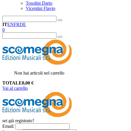
Tosolini Dario
Vicentini Flavio
IT
EN
FR
DE
0
Non hai articoli nel carrello
TOTALE
0,00
€
Vai al carrello
sei già registrato?
Email
: