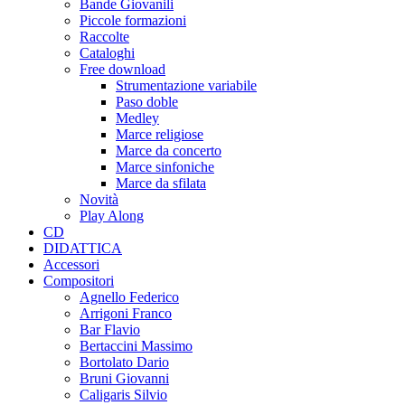
Bande Giovanili
Piccole formazioni
Raccolte
Cataloghi
Free download
Strumentazione variabile
Paso doble
Medley
Marce religiose
Marce da concerto
Marce sinfoniche
Marce da sfilata
Novità
Play Along
CD
DIDATTICA
Accessori
Compositori
Agnello Federico
Arrigoni Franco
Bar Flavio
Bertaccini Massimo
Bortolato Dario
Bruni Giovanni
Caligaris Silvio