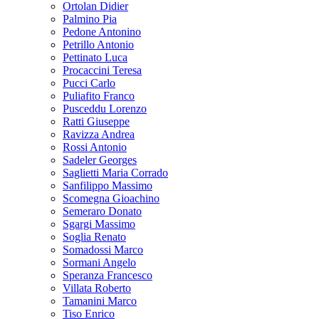
Ortolan Didier
Palmino Pia
Pedone Antonino
Petrillo Antonio
Pettinato Luca
Procaccini Teresa
Pucci Carlo
Puliafito Franco
Pusceddu Lorenzo
Ratti Giuseppe
Ravizza Andrea
Rossi Antonio
Sadeler Georges
Saglietti Maria Corrado
Sanfilippo Massimo
Scomegna Gioachino
Semeraro Donato
Sgargi Massimo
Soglia Renato
Somadossi Marco
Sormani Angelo
Speranza Francesco
Villata Roberto
Tamanini Marco
Tiso Enrico