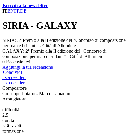
Iscriviti alla newsletter
IT
EN
FR
DE
SIRIA - GALAXY
SIRIA: 3° Premio alla II edizione del "Concorso di composizione
per marce brillanti" - Città di Allumiere
GALAXY: 2° Premio alla II edizione del "Concorso di
composizione per marce brillanti" - Città di Allumiere
0 Recensione/i
Aggiungi la tua recensione
Condividi
lista desideri
lista desideri
Compositore
Giuseppe Lotario - Marco Tamanini
Arrangiatore
-
difficoltà
2,5
durata
3'30 - 2'40
formazione