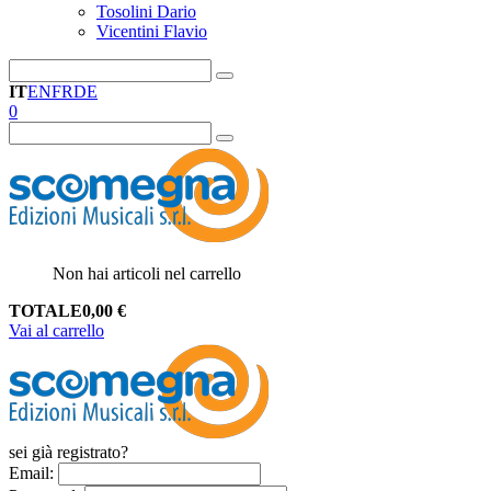
Tosolini Dario
Vicentini Flavio
IT
EN
FR
DE
0
Non hai articoli nel carrello
TOTALE
0,00
€
Vai al carrello
sei già registrato?
Email
: