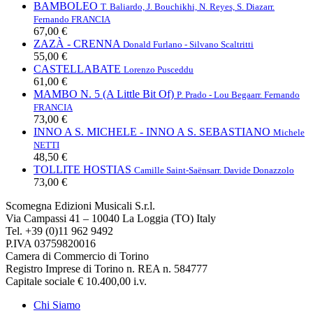
BAMBOLEO
T. Baliardo, J. Bouchikhi, N. Reyes, S. Diaz
arr.
Fernando FRANCIA
67,00 €
ZAZÀ - CRENNA
Donald Furlano - Silvano Scaltritti
55,00 €
CASTELLABATE
Lorenzo Pusceddu
61,00 €
MAMBO N. 5 (A Little Bit Of)
P. Prado - Lou Bega
arr. Fernando
FRANCIA
73,00 €
INNO A S. MICHELE - INNO A S. SEBASTIANO
Michele
NETTI
48,50 €
TOLLITE HOSTIAS
Camille Saint-Saëns
arr. Davide Donazzolo
73,00 €
Scomegna Edizioni Musicali S.r.l.
Via Campassi 41 – 10040 La Loggia (TO) Italy
Tel. +39 (0)11 962 9492
P.IVA 03759820016
Camera di Commercio di Torino
Registro Imprese di Torino n. REA n. 584777
Capitale sociale € 10.400,00 i.v.
Chi Siamo