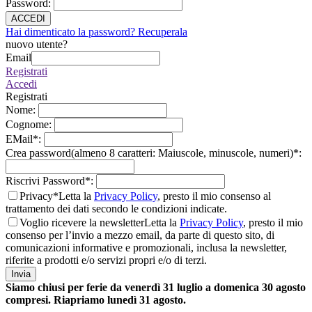
Password
:
ACCEDI
Hai dimenticato la password? Recuperala
nuovo utente?
Email
Registrati
Accedi
Registrati
Nome
:
Cognome
:
EMail
*
:
Crea password(almeno 8 caratteri: Maiuscole, minuscole, numeri)
*
:
Riscrivi Password
*
:
Privacy*
Letta la
Privacy Policy
, presto il mio consenso al
trattamento dei dati secondo le condizioni indicate.
Voglio ricevere la newsletter
Letta la
Privacy Policy
, presto il mio
consenso per l’invio a mezzo email, da parte di questo sito, di
comunicazioni informative e promozionali, inclusa la newsletter,
riferite a prodotti e/o servizi propri e/o di terzi.
Invia
Siamo chiusi per ferie da venerdì 31 luglio a domenica 30 agosto
compresi. Riapriamo lunedì 31 agosto.