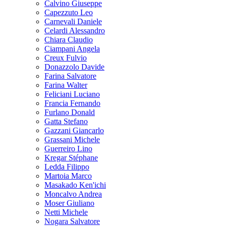
Calvino Giuseppe
Capezzuto Leo
Carnevali Daniele
Celardi Alessandro
Chiara Claudio
Ciampani Angela
Creux Fulvio
Donazzolo Davide
Farina Salvatore
Farina Walter
Feliciani Luciano
Francia Fernando
Furlano Donald
Gatta Stefano
Gazzani Giancarlo
Grassani Michele
Guerreiro Lino
Kregar Stéphane
Ledda Filippo
Martoia Marco
Masakado Ken'ichi
Moncalvo Andrea
Moser Giuliano
Netti Michele
Nogara Salvatore