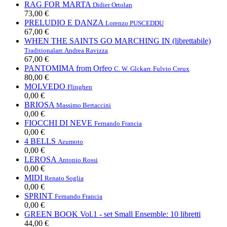
RAG FOR MARTA
Didier Ortolan
73,00 €
PRELUDIO E DANZA
Lorenzo PUSCEDDU
67,00 €
WHEN THE SAINTS GO MARCHING IN (librettabile)
Traditional
arr. Andrea Ravizza
67,00 €
PANTOMIMA from Orfeo
C. W. Glck
arr. Fulvio Creux
80,00 €
MOLVEDO
Flinghen
0,00 €
BRIOSA
Massimo Bertaccini
0,00 €
FIOCCHI DI NEVE
Fernando Francia
0,00 €
4 BELLS
Azumoto
0,00 €
LEROSA
Antonio Rossi
0,00 €
MIDI
Renato Soglia
0,00 €
SPRINT
Fernando Francia
0,00 €
GREEN BOOK Vol.1 - set Small Ensemble: 10 libretti
44,00 €