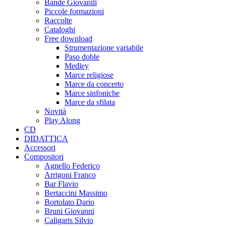
Bande Giovanili
Piccole formazioni
Raccolte
Cataloghi
Free download
Strumentazione variabile
Paso doble
Medley
Marce religiose
Marce da concerto
Marce sinfoniche
Marce da sfilata
Novità
Play Along
CD
DIDATTICA
Accessori
Compositori
Agnello Federico
Arrigoni Franco
Bar Flavio
Bertaccini Massimo
Bortolato Dario
Bruni Giovanni
Caligaris Silvio