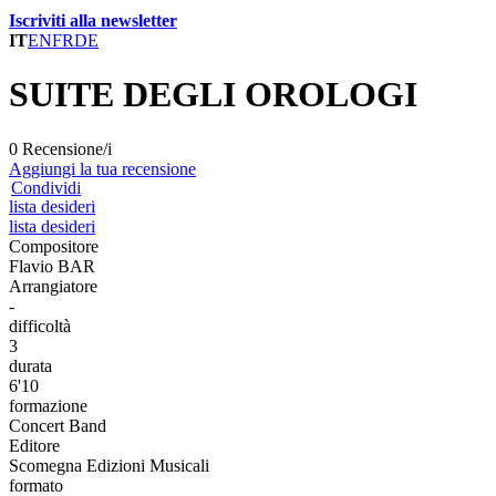
Iscriviti alla newsletter
IT
EN
FR
DE
SUITE DEGLI OROLOGI
0 Recensione/i
Aggiungi la tua recensione
Condividi
lista desideri
lista desideri
Compositore
Flavio BAR
Arrangiatore
-
difficoltà
3
durata
6'10
formazione
Concert Band
Editore
Scomegna Edizioni Musicali
formato