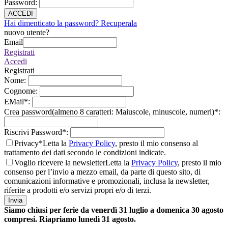
Password
:
ACCEDI
Hai dimenticato la password? Recuperala
nuovo utente?
Email
Registrati
Accedi
Registrati
Nome
:
Cognome
:
EMail
*
:
Crea password(almeno 8 caratteri: Maiuscole, minuscole, numeri)
*
:
Riscrivi Password
*
:
Privacy*
Letta la
Privacy Policy
, presto il mio consenso al
trattamento dei dati secondo le condizioni indicate.
Voglio ricevere la newsletter
Letta la
Privacy Policy
, presto il mio
consenso per l’invio a mezzo email, da parte di questo sito, di
comunicazioni informative e promozionali, inclusa la newsletter,
riferite a prodotti e/o servizi propri e/o di terzi.
Invia
Siamo chiusi per ferie da venerdì 31 luglio a domenica 30 agosto
compresi. Riapriamo lunedì 31 agosto.