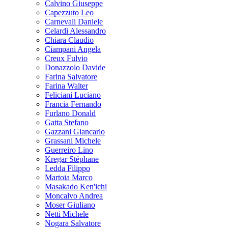
Calvino Giuseppe
Capezzuto Leo
Carnevali Daniele
Celardi Alessandro
Chiara Claudio
Ciampani Angela
Creux Fulvio
Donazzolo Davide
Farina Salvatore
Farina Walter
Feliciani Luciano
Francia Fernando
Furlano Donald
Gatta Stefano
Gazzani Giancarlo
Grassani Michele
Guerreiro Lino
Kregar Stéphane
Ledda Filippo
Martoia Marco
Masakado Ken'ichi
Moncalvo Andrea
Moser Giuliano
Netti Michele
Nogara Salvatore