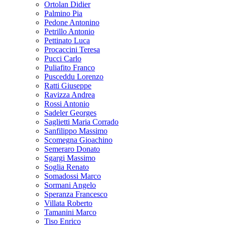
Ortolan Didier
Palmino Pia
Pedone Antonino
Petrillo Antonio
Pettinato Luca
Procaccini Teresa
Pucci Carlo
Puliafito Franco
Pusceddu Lorenzo
Ratti Giuseppe
Ravizza Andrea
Rossi Antonio
Sadeler Georges
Saglietti Maria Corrado
Sanfilippo Massimo
Scomegna Gioachino
Semeraro Donato
Sgargi Massimo
Soglia Renato
Somadossi Marco
Sormani Angelo
Speranza Francesco
Villata Roberto
Tamanini Marco
Tiso Enrico