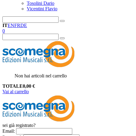
Tosolini Dario
Vicentini Flavio
IT
EN
FR
DE
0
Non hai articoli nel carrello
TOTALE
0,00
€
Vai al carrello
sei già registrato?
Email
: