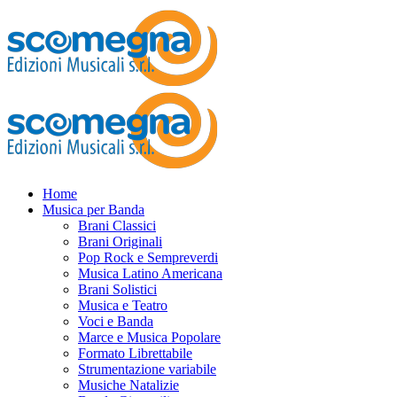
Home
Musica per Banda
Brani Classici
Brani Originali
Pop Rock e Sempreverdi
Musica Latino Americana
Brani Solistici
Musica e Teatro
Voci e Banda
Marce e Musica Popolare
Formato Librettabile
Strumentazione variabile
Musiche Natalizie