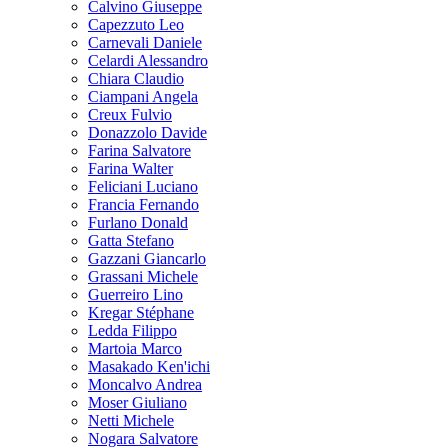
Calvino Giuseppe
Capezzuto Leo
Carnevali Daniele
Celardi Alessandro
Chiara Claudio
Ciampani Angela
Creux Fulvio
Donazzolo Davide
Farina Salvatore
Farina Walter
Feliciani Luciano
Francia Fernando
Furlano Donald
Gatta Stefano
Gazzani Giancarlo
Grassani Michele
Guerreiro Lino
Kregar Stéphane
Ledda Filippo
Martoia Marco
Masakado Ken'ichi
Moncalvo Andrea
Moser Giuliano
Netti Michele
Nogara Salvatore