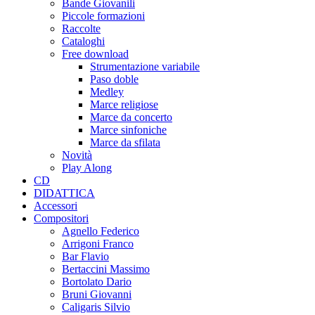
Bande Giovanili
Piccole formazioni
Raccolte
Cataloghi
Free download
Strumentazione variabile
Paso doble
Medley
Marce religiose
Marce da concerto
Marce sinfoniche
Marce da sfilata
Novità
Play Along
CD
DIDATTICA
Accessori
Compositori
Agnello Federico
Arrigoni Franco
Bar Flavio
Bertaccini Massimo
Bortolato Dario
Bruni Giovanni
Caligaris Silvio