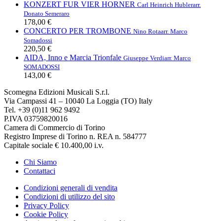
KONZERT FUR VIER HORNER
Carl Heinrich Hubler
arr.
Donato Semeraro
178,00 €
CONCERTO PER TROMBONE
Nino Rota
arr. Marco
Somadossi
220,50 €
AIDA, Inno e Marcia Trionfale
Giuseppe Verdi
arr. Marco
SOMADOSSI
143,00 €
Scomegna Edizioni Musicali S.r.l.
Via Campassi 41 – 10040 La Loggia (TO) Italy
Tel. +39 (0)11 962 9492
P.IVA 03759820016
Camera di Commercio di Torino
Registro Imprese di Torino n. REA n. 584777
Capitale sociale € 10.400,00 i.v.
Chi Siamo
Contattaci
Condizioni generali di vendita
Condizioni di utilizzo del sito
Privacy Policy
Cookie Policy