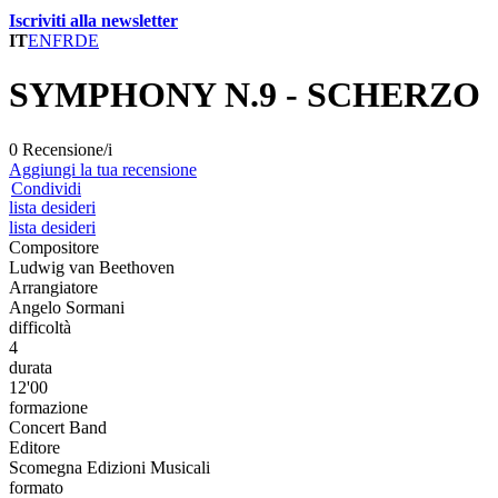
Iscriviti alla newsletter
IT
EN
FR
DE
SYMPHONY N.9 - SCHERZO
0 Recensione/i
Aggiungi la tua recensione
Condividi
lista desideri
lista desideri
Compositore
Ludwig van Beethoven
Arrangiatore
Angelo Sormani
difficoltà
4
durata
12'00
formazione
Concert Band
Editore
Scomegna Edizioni Musicali
formato