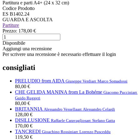
Partitura e parti A4+ (24 x 32 cm)
Codice Prodotto
ES B1402.24
GUARDA E ASCOLTA
Partiture
Prezzo:
178,00 €
Disponibile
Aggiungi una recensione
Per scrivere una recensione è necessario effettuare il login
consigliati
PRELUDIO from AIDA
Giuseppe Verdi
arr. Marco Somadossi
80,00 €
CHE GELIDA MANINA from La Bohéme
Giacomo Puccini
arr.
Guido Ruggeri
80,00 €
BRITANNIA
Alessandro Vessella
arr. Alessandro Celardi
128,00 €
DISILLUSIONE
Raffaele Caravaglios
arr. Stefano Gatta
170,00 €
TANCREDI
Gioachino Rossini
arr. Lorenzo Pusceddu
119,50 €