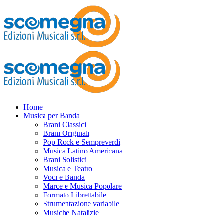
Home
Musica per Banda
Brani Classici
Brani Originali
Pop Rock e Sempreverdi
Musica Latino Americana
Brani Solistici
Musica e Teatro
Voci e Banda
Marce e Musica Popolare
Formato Librettabile
Strumentazione variabile
Musiche Natalizie