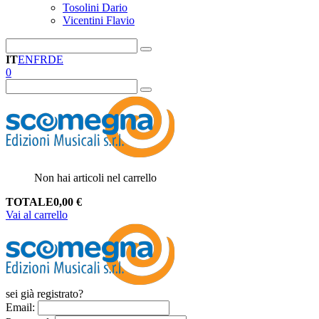
Tosolini Dario
Vicentini Flavio
IT
EN
FR
DE
0
Non hai articoli nel carrello
TOTALE
0,00
€
Vai al carrello
sei già registrato?
Email
: