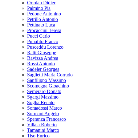
Ortolan Didier
Palmino Pia
Pedone Antonino
Petrillo Antonio
Pettinato Luca
Procaccini Teresa
Pucci Carlo
Puliafito Franco
Pusceddu Lorenzo
Ratti Giuseppe
Ravizza Andrea
Rossi Antonio
Sadeler Georges
Saglietti Maria Corrado
Sanfilippo Massimo
Scomegna Gioachino
Semeraro Donato
Sgargi Massimo
Soglia Renato
Somadossi Marco
Sormani Angelo
Speranza Francesco
Villata Roberto
Tamanini Marco
Tiso Enrico