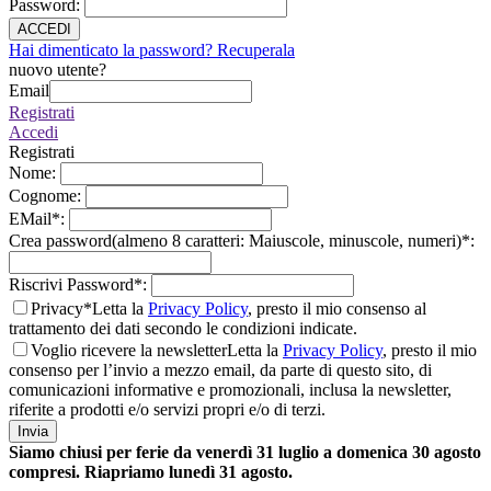
Password
:
ACCEDI
Hai dimenticato la password? Recuperala
nuovo utente?
Email
Registrati
Accedi
Registrati
Nome
:
Cognome
:
EMail
*
:
Crea password(almeno 8 caratteri: Maiuscole, minuscole, numeri)
*
:
Riscrivi Password
*
:
Privacy*
Letta la
Privacy Policy
, presto il mio consenso al
trattamento dei dati secondo le condizioni indicate.
Voglio ricevere la newsletter
Letta la
Privacy Policy
, presto il mio
consenso per l’invio a mezzo email, da parte di questo sito, di
comunicazioni informative e promozionali, inclusa la newsletter,
riferite a prodotti e/o servizi propri e/o di terzi.
Invia
Siamo chiusi per ferie da venerdì 31 luglio a domenica 30 agosto
compresi. Riapriamo lunedì 31 agosto.