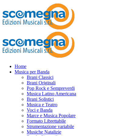
Home
Musica per Banda
Brani Classici
Brani Originali
Pop Rock e Sempreverdi
Musica Latino Americana
Brani Solistici
Musica e Teatro
Voci e Banda
Marce e Musica Popolare
Formato Librettabile
Strumentazione variabile
Musiche Natalizie