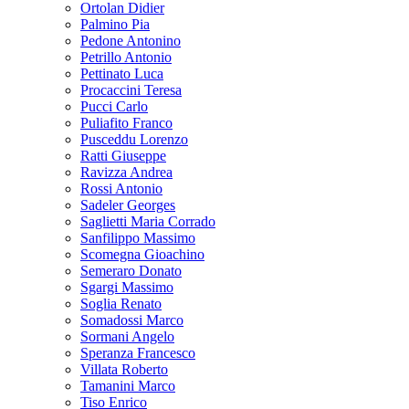
Ortolan Didier
Palmino Pia
Pedone Antonino
Petrillo Antonio
Pettinato Luca
Procaccini Teresa
Pucci Carlo
Puliafito Franco
Pusceddu Lorenzo
Ratti Giuseppe
Ravizza Andrea
Rossi Antonio
Sadeler Georges
Saglietti Maria Corrado
Sanfilippo Massimo
Scomegna Gioachino
Semeraro Donato
Sgargi Massimo
Soglia Renato
Somadossi Marco
Sormani Angelo
Speranza Francesco
Villata Roberto
Tamanini Marco
Tiso Enrico