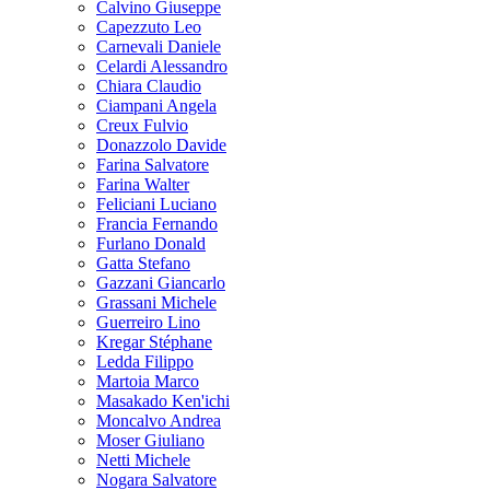
Calvino Giuseppe
Capezzuto Leo
Carnevali Daniele
Celardi Alessandro
Chiara Claudio
Ciampani Angela
Creux Fulvio
Donazzolo Davide
Farina Salvatore
Farina Walter
Feliciani Luciano
Francia Fernando
Furlano Donald
Gatta Stefano
Gazzani Giancarlo
Grassani Michele
Guerreiro Lino
Kregar Stéphane
Ledda Filippo
Martoia Marco
Masakado Ken'ichi
Moncalvo Andrea
Moser Giuliano
Netti Michele
Nogara Salvatore