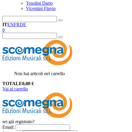
Tosolini Dario
Vicentini Flavio
IT
EN
FR
DE
0
Non hai articoli nel carrello
TOTALE
0,00
€
Vai al carrello
sei già registrato?
Email
: