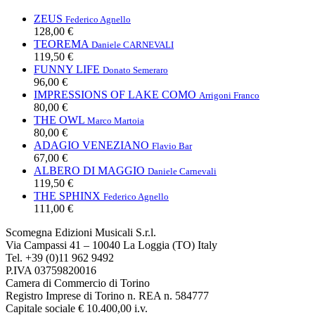
ZEUS
Federico Agnello
128,00 €
TEOREMA
Daniele CARNEVALI
119,50 €
FUNNY LIFE
Donato Semeraro
96,00 €
IMPRESSIONS OF LAKE COMO
Arrigoni Franco
80,00 €
THE OWL
Marco Martoia
80,00 €
ADAGIO VENEZIANO
Flavio Bar
67,00 €
ALBERO DI MAGGIO
Daniele Carnevali
119,50 €
THE SPHINX
Federico Agnello
111,00 €
Scomegna Edizioni Musicali S.r.l.
Via Campassi 41 – 10040 La Loggia (TO) Italy
Tel. +39 (0)11 962 9492
P.IVA 03759820016
Camera di Commercio di Torino
Registro Imprese di Torino n. REA n. 584777
Capitale sociale € 10.400,00 i.v.