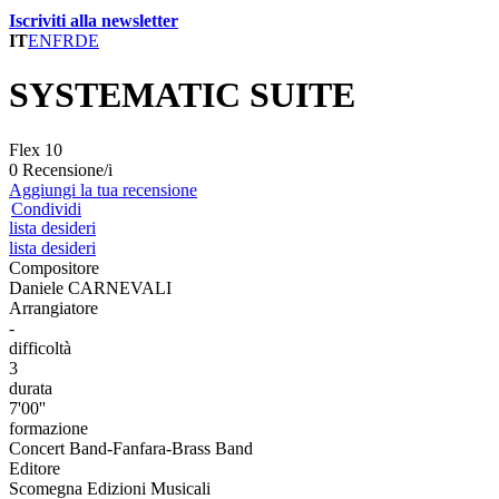
Iscriviti alla newsletter
IT
EN
FR
DE
SYSTEMATIC SUITE
Flex 10
0 Recensione/i
Aggiungi la tua recensione
Condividi
lista desideri
lista desideri
Compositore
Daniele CARNEVALI
Arrangiatore
-
difficoltà
3
durata
7'00''
formazione
Concert Band-Fanfara-Brass Band
Editore
Scomegna Edizioni Musicali