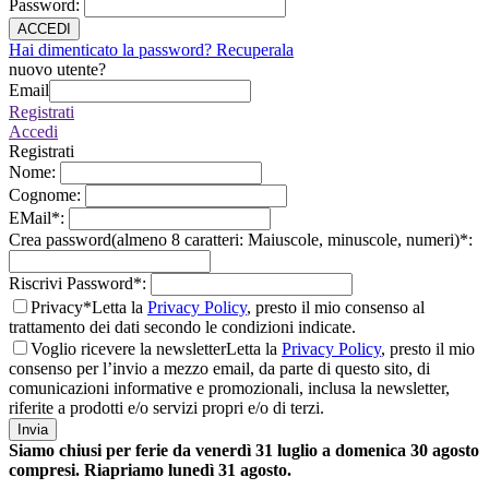
Password
:
ACCEDI
Hai dimenticato la password? Recuperala
nuovo utente?
Email
Registrati
Accedi
Registrati
Nome
:
Cognome
:
EMail
*
:
Crea password(almeno 8 caratteri: Maiuscole, minuscole, numeri)
*
:
Riscrivi Password
*
:
Privacy*
Letta la
Privacy Policy
, presto il mio consenso al
trattamento dei dati secondo le condizioni indicate.
Voglio ricevere la newsletter
Letta la
Privacy Policy
, presto il mio
consenso per l’invio a mezzo email, da parte di questo sito, di
comunicazioni informative e promozionali, inclusa la newsletter,
riferite a prodotti e/o servizi propri e/o di terzi.
Invia
Siamo chiusi per ferie da venerdì 31 luglio a domenica 30 agosto
compresi. Riapriamo lunedì 31 agosto.