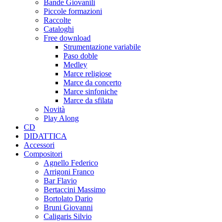
Bande Giovanili
Piccole formazioni
Raccolte
Cataloghi
Free download
Strumentazione variabile
Paso doble
Medley
Marce religiose
Marce da concerto
Marce sinfoniche
Marce da sfilata
Novità
Play Along
CD
DIDATTICA
Accessori
Compositori
Agnello Federico
Arrigoni Franco
Bar Flavio
Bertaccini Massimo
Bortolato Dario
Bruni Giovanni
Caligaris Silvio