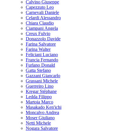
Calvino Giuseppe
Capezzuto Leo
Carnevali Daniele
Celardi Alessandro
Chiara Claudio
Ciampani Angela
Creux Fulvio
Donazzolo Davide
Farina Salvatore
Farina Walter
Feliciani Luciano
Francia Fernando
Furlano Donald
Gatta Stefano
Gazzani Giancarlo
Grassani Michele
Guerreiro Lino
Kregar Stéphane
Ledda Filippo
Martoia Marco
Masakado Ken'ichi
Moncalvo Andrea
Moser Giuliano
Netti Michele
Nogara Salvatore