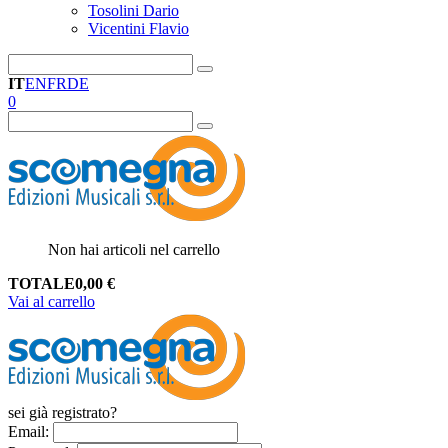
Tosolini Dario
Vicentini Flavio
IT
EN
FR
DE
0
Non hai articoli nel carrello
TOTALE
0,00
€
Vai al carrello
sei già registrato?
Email
: