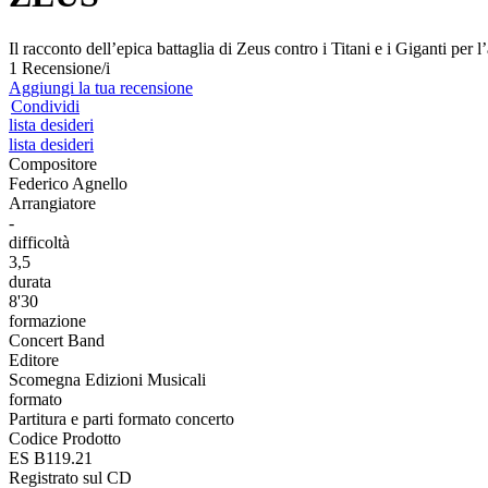
Il racconto dell’epica battaglia di Zeus contro i Titani e i Giganti per l
1 Recensione/i
Aggiungi la tua recensione
Condividi
lista desideri
lista desideri
Compositore
Federico Agnello
Arrangiatore
-
difficoltà
3,5
durata
8'30
formazione
Concert Band
Editore
Scomegna Edizioni Musicali
formato
Partitura e parti formato concerto
Codice Prodotto
ES B119.21
Registrato sul CD