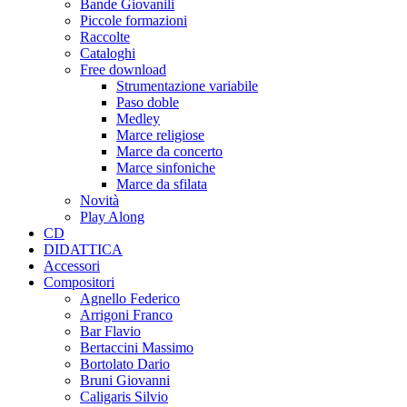
Bande Giovanili
Piccole formazioni
Raccolte
Cataloghi
Free download
Strumentazione variabile
Paso doble
Medley
Marce religiose
Marce da concerto
Marce sinfoniche
Marce da sfilata
Novità
Play Along
CD
DIDATTICA
Accessori
Compositori
Agnello Federico
Arrigoni Franco
Bar Flavio
Bertaccini Massimo
Bortolato Dario
Bruni Giovanni
Caligaris Silvio