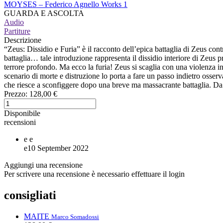
MOYSES – Federico Agnello Works 1
GUARDA E ASCOLTA
Audio
Partiture
Descrizione
“Zeus: Dissidio e Furia” è il racconto dell’epica battaglia di Zeus cont
battaglia… tale introduzione rappresenta il dissidio interiore di Zeus p
terrore profondo. Ma ecco la furia! Zeus si scaglia con una violenza i
scenario di morte e distruzione lo porta a fare un passo indietro osser
che riesce a sconfiggere dopo una breve ma massacrante battaglia. Da
Prezzo:
128,00 €
Disponibile
recensioni
e
e
e
10 September 2022
Aggiungi una recensione
Per scrivere una recensione è necessario effettuare il login
consigliati
MAITE
Marco Somadossi