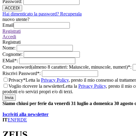
Password
:
ACCEDI
Hai dimenticato la password? Recuperala
nuovo utente?
Email
Registrati
Accedi
Registrati
Nome
:
Cognome
:
EMail
*
:
Crea password(almeno 8 caratteri: Maiuscole, minuscole, numeri)
*
:
Riscrivi Password
*
:
Privacy*
Letta la
Privacy Policy
, presto il mio consenso al trattame
Voglio ricevere la newsletter
Letta la
Privacy Policy
, presto il mio 
prodotti e/o servizi propri e/o di terzi.
Invia
Siamo chiusi per ferie da venerdì 31 luglio a domenica 30 agosto
Iscriviti alla newsletter
IT
EN
FR
DE
ZEUS