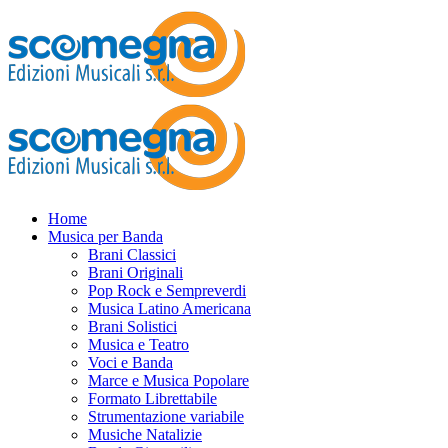
Home
Musica per Banda
Brani Classici
Brani Originali
Pop Rock e Sempreverdi
Musica Latino Americana
Brani Solistici
Musica e Teatro
Voci e Banda
Marce e Musica Popolare
Formato Librettabile
Strumentazione variabile
Musiche Natalizie