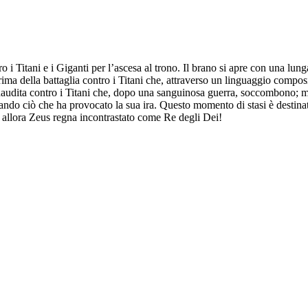
ro i Titani e i Giganti per l’ascesa al trono. Il brano si apre con una lu
rima della battaglia contro i Titani che, attraverso un linguaggio composi
naudita contro i Titani che, dopo una sanguinosa guerra, soccombono; ma
vando ciò che ha provocato la sua ira. Questo momento di stasi è destinat
 allora Zeus regna incontrastato come Re degli Dei!