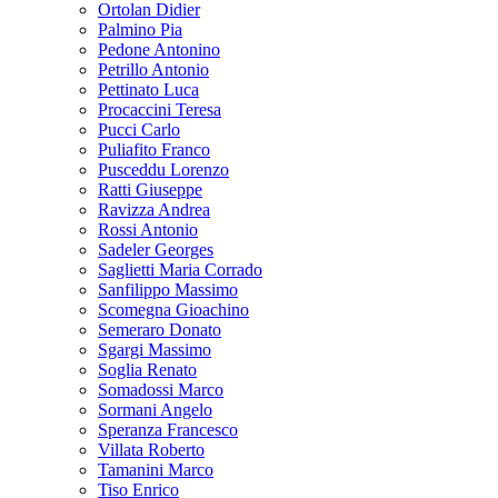
Ortolan Didier
Palmino Pia
Pedone Antonino
Petrillo Antonio
Pettinato Luca
Procaccini Teresa
Pucci Carlo
Puliafito Franco
Pusceddu Lorenzo
Ratti Giuseppe
Ravizza Andrea
Rossi Antonio
Sadeler Georges
Saglietti Maria Corrado
Sanfilippo Massimo
Scomegna Gioachino
Semeraro Donato
Sgargi Massimo
Soglia Renato
Somadossi Marco
Sormani Angelo
Speranza Francesco
Villata Roberto
Tamanini Marco
Tiso Enrico