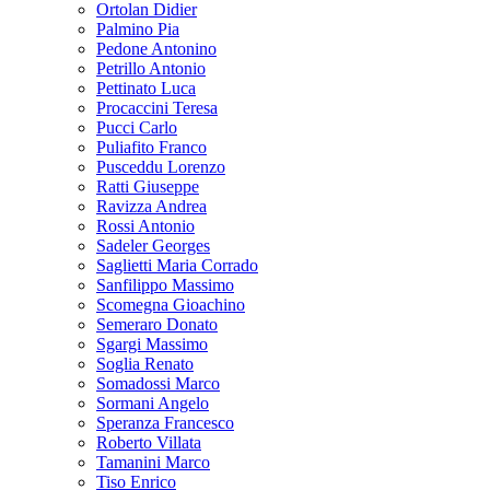
Ortolan Didier
Palmino Pia
Pedone Antonino
Petrillo Antonio
Pettinato Luca
Procaccini Teresa
Pucci Carlo
Puliafito Franco
Pusceddu Lorenzo
Ratti Giuseppe
Ravizza Andrea
Rossi Antonio
Sadeler Georges
Saglietti Maria Corrado
Sanfilippo Massimo
Scomegna Gioachino
Semeraro Donato
Sgargi Massimo
Soglia Renato
Somadossi Marco
Sormani Angelo
Speranza Francesco
Roberto Villata
Tamanini Marco
Tiso Enrico