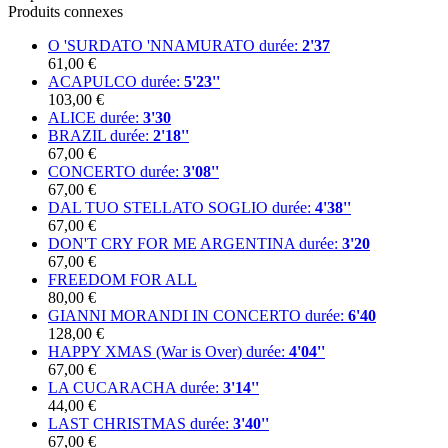
Produits connexes
O 'SURDATO 'NNAMURATO
durée:
2'37
61,00 €
ACAPULCO
durée:
5'23''
103,00 €
ALICE
durée:
3'30
BRAZIL
durée:
2'18''
67,00 €
CONCERTO
durée:
3'08''
67,00 €
DAL TUO STELLATO SOGLIO
durée:
4'38''
67,00 €
DON'T CRY FOR ME ARGENTINA
durée:
3'20
67,00 €
FREEDOM FOR ALL
80,00 €
GIANNI MORANDI IN CONCERTO
durée:
6'40
128,00 €
HAPPY XMAS (War is Over)
durée:
4'04''
67,00 €
LA CUCARACHA
durée:
3'14''
44,00 €
LAST CHRISTMAS
durée:
3'40''
67,00 €