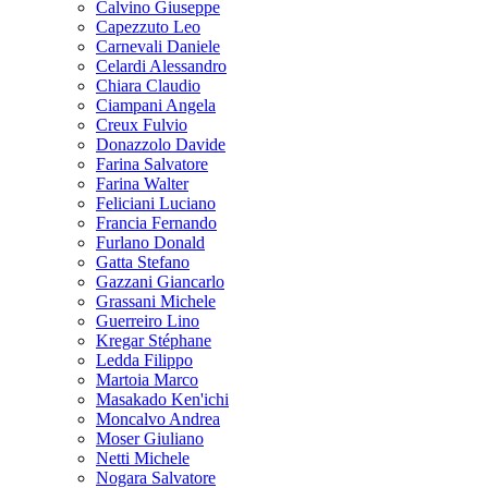
Calvino Giuseppe
Capezzuto Leo
Carnevali Daniele
Celardi Alessandro
Chiara Claudio
Ciampani Angela
Creux Fulvio
Donazzolo Davide
Farina Salvatore
Farina Walter
Feliciani Luciano
Francia Fernando
Furlano Donald
Gatta Stefano
Gazzani Giancarlo
Grassani Michele
Guerreiro Lino
Kregar Stéphane
Ledda Filippo
Martoia Marco
Masakado Ken'ichi
Moncalvo Andrea
Moser Giuliano
Netti Michele
Nogara Salvatore