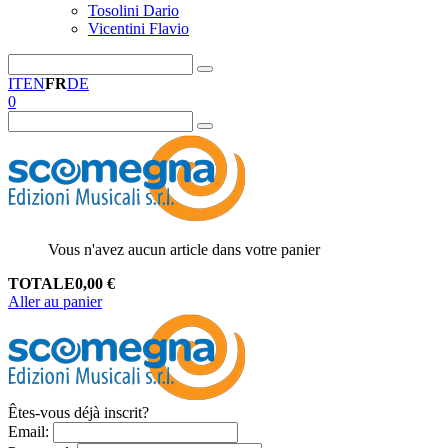
Tosolini Dario
Vicentini Flavio
IT
EN
FR
DE
0
Vous n'avez aucun article dans votre panier
TOTALE
0,00
€
Aller au panier
Êtes-vous déjà inscrit?
Email
: