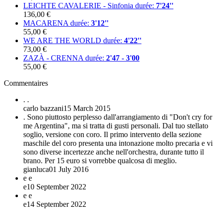
LEICHTE CAVALERIE - Sinfonia
durée:
7'24''
136,00 €
MACARENA
durée:
3'12''
55,00 €
WE ARE THE WORLD
durée:
4'22''
73,00 €
ZAZÀ - CRENNA
durée:
2'47 - 3'00
55,00 €
Commentaires
.
.
carlo bazzani
15 March 2015
.
Sono piuttosto perplesso dall'arrangiamento di "Don't cry for
me Argentina", ma si tratta di gusti personali. Dal tuo stellato
soglio, versione con coro. Il primo intervento della sezione
maschile del coro presenta una intonazione molto precaria e vi
sono diverse incertezze anche nell'orchestra, durante tutto il
brano. Per 15 euro si vorrebbe qualcosa di meglio.
gianluca
01 July 2016
e
e
e
10 September 2022
e
e
e
14 September 2022