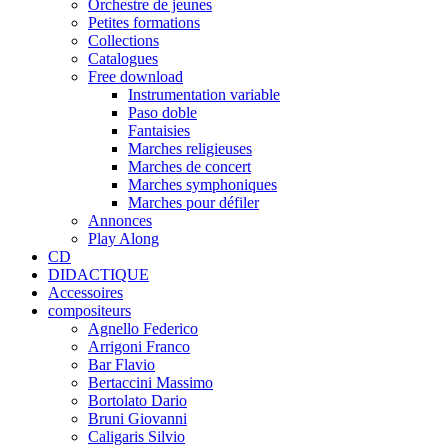
Orchestre de jeunes
Petites formations
Collections
Catalogues
Free download
Instrumentation variable
Paso doble
Fantaisies
Marches religieuses
Marches de concert
Marches symphoniques
Marches pour défiler
Annonces
Play Along
CD
DIDACTIQUE
Accessoires
compositeurs
Agnello Federico
Arrigoni Franco
Bar Flavio
Bertaccini Massimo
Bortolato Dario
Bruni Giovanni
Caligaris Silvio