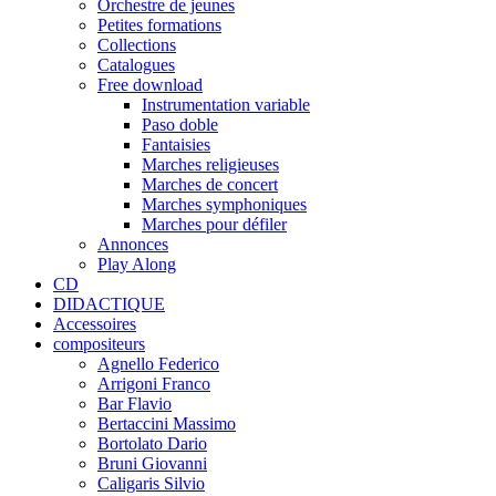
Orchestre de jeunes
Petites formations
Collections
Catalogues
Free download
Instrumentation variable
Paso doble
Fantaisies
Marches religieuses
Marches de concert
Marches symphoniques
Marches pour défiler
Annonces
Play Along
CD
DIDACTIQUE
Accessoires
compositeurs
Agnello Federico
Arrigoni Franco
Bar Flavio
Bertaccini Massimo
Bortolato Dario
Bruni Giovanni
Caligaris Silvio