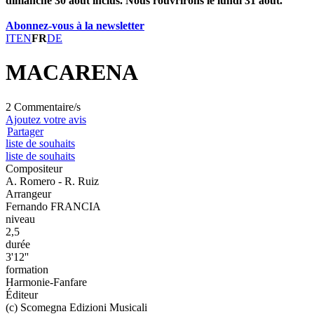
dimanche 30 août inclus. Nous rouvrirons le lundi 31 août.
Abonnez-vous à la newsletter
IT
EN
FR
DE
MACARENA
2 Commentaire/s
Ajoutez votre avis
Partager
liste de souhaits
liste de souhaits
Compositeur
A. Romero - R. Ruiz
Arrangeur
Fernando FRANCIA
niveau
2,5
durée
3'12''
formation
Harmonie-Fanfare
Éditeur
(c) Scomegna Edizioni Musicali