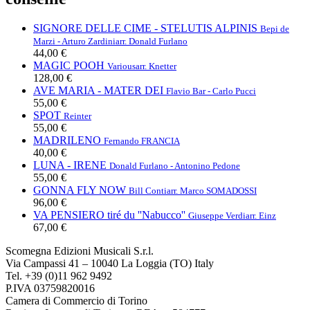
SIGNORE DELLE CIME - STELUTIS ALPINIS
Bepi de
Marzi - Arturo Zardini
arr. Donald Furlano
44,00 €
MAGIC POOH
Various
arr. Knetter
128,00 €
AVE MARIA - MATER DEI
Flavio Bar - Carlo Pucci
55,00 €
SPOT
Reinter
55,00 €
MADRILENO
Fernando FRANCIA
40,00 €
LUNA - IRENE
Donald Furlano - Antonino Pedone
55,00 €
GONNA FLY NOW
Bill Conti
arr. Marco SOMADOSSI
96,00 €
VA PENSIERO tiré du ''Nabucco''
Giuseppe Verdi
arr. Einz
67,00 €
Scomegna Edizioni Musicali S.r.l.
Via Campassi 41 – 10040 La Loggia (TO) Italy
Tel. +39 (0)11 962 9492
P.IVA 03759820016
Camera di Commercio di Torino