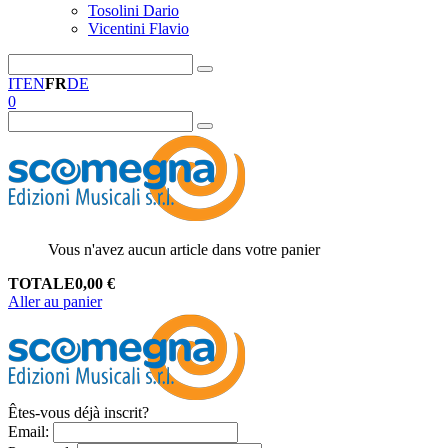
Tosolini Dario
Vicentini Flavio
IT
EN
FR
DE
0
Vous n'avez aucun article dans votre panier
TOTALE
0,00
€
Aller au panier
Êtes-vous déjà inscrit?
Email
: