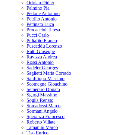
Ortolan Didier
Palmino Pia
Pedone Antonino
Petrillo Antonio
Pettinato Luca
Procaccini Teresa
Pucci Carlo
Puliafito Franco
Pusceddu Lorenzo
Ratti Giuseppe
Ravizza Andrea
Rossi Antonio
Sadeler Georges
Saglietti Maria Corrado
Sanfilippo Massimo
Scomegna Gioachino
Semeraro Donato
Sgargi Massimo
Soglia Renato
Somadossi Marco
Sormani Angelo
Speranza Francesco
Roberto Villata
Tamanini Marco
Tiso Enrico