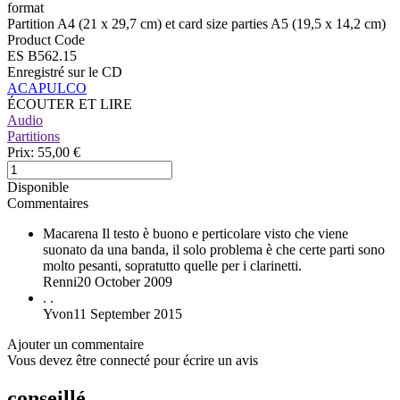
format
Partition A4 (21 x 29,7 cm) et card size parties A5 (19,5 x 14,2 cm)
Product Code
ES B562.15
Enregistré sur le CD
ACAPULCO
ÉCOUTER ET LIRE
Audio
Partitions
Prix:
55,00 €
Disponible
Commentaires
Macarena
Il testo è buono e perticolare visto che viene
suonato da una banda, il solo problema è che certe parti sono
molto pesanti, sopratutto quelle per i clarinetti.
Renni
20 October 2009
.
.
Yvon
11 September 2015
Ajouter un commentaire
Vous devez être connecté pour écrire un avis
conseillé