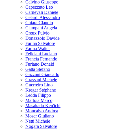
Calvino Giuseppe
Capezzuto Leo
Carnevali Daniele
Celardi Alessandro
Chiara Claudio
Ciampani Angela
Creux Fulvio
Donazzolo Davide
Farina Salvatore
Farina Walter
Feliciani Luciano
Francia Fernando
Furlano Donald
Gatta Stefano
Gazzani Giancarlo
Grassani Michele
Guerreiro Lino
Kregar Stéphane
Ledda Filippo
Martoia Marco
Masakado Ken'ichi
Moncalvo Andrea
Moser Giuliano
Netti Michele
Nogara Salvatore