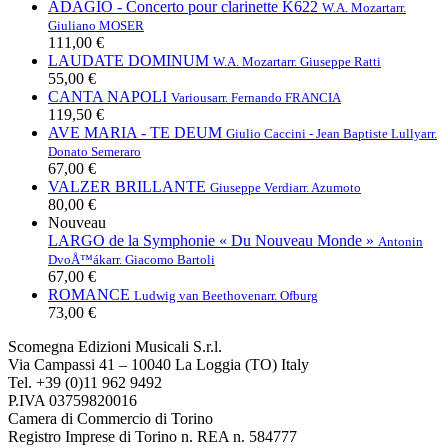
ADAGIO - Concerto pour clarinette K622
W.A. Mozart
arr.
Giuliano MOSER
111,00 €
LAUDATE DOMINUM
W.A. Mozart
arr. Giuseppe Ratti
55,00 €
CANTA NAPOLI
Various
arr. Fernando FRANCIA
119,50 €
AVE MARIA - TE DEUM
Giulio Caccini - Jean Baptiste Lully
arr.
Donato Semeraro
67,00 €
VALZER BRILLANTE
Giuseppe Verdi
arr. Azumoto
80,00 €
Nouveau
LARGO de la Symphonie « Du Nouveau Monde »
Antonin
DvoÅ™ák
arr. Giacomo Bartoli
67,00 €
ROMANCE
Ludwig van Beethoven
arr. Ofburg
73,00 €
Scomegna Edizioni Musicali S.r.l.
Via Campassi 41 – 10040 La Loggia (TO) Italy
Tel. +39 (0)11 962 9492
P.IVA 03759820016
Camera di Commercio di Torino
Registro Imprese di Torino n. REA n. 584777