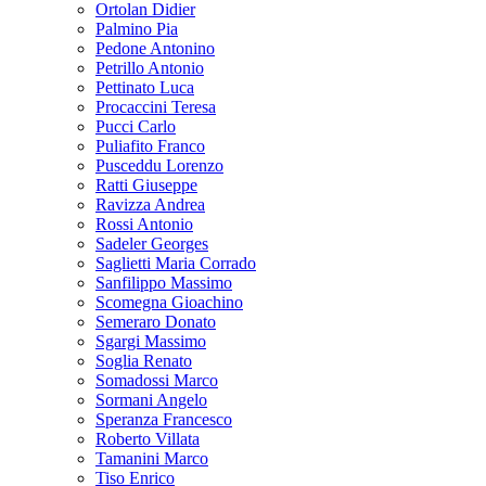
Ortolan Didier
Palmino Pia
Pedone Antonino
Petrillo Antonio
Pettinato Luca
Procaccini Teresa
Pucci Carlo
Puliafito Franco
Pusceddu Lorenzo
Ratti Giuseppe
Ravizza Andrea
Rossi Antonio
Sadeler Georges
Saglietti Maria Corrado
Sanfilippo Massimo
Scomegna Gioachino
Semeraro Donato
Sgargi Massimo
Soglia Renato
Somadossi Marco
Sormani Angelo
Speranza Francesco
Roberto Villata
Tamanini Marco
Tiso Enrico