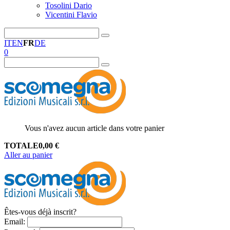
Tosolini Dario
Vicentini Flavio
IT
EN
FR
DE
0
Vous n'avez aucun article dans votre panier
TOTALE
0,00
€
Aller au panier
Êtes-vous déjà inscrit?
Email
: