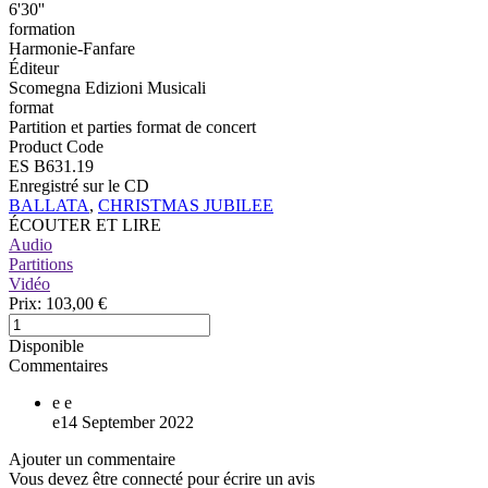
6'30''
formation
Harmonie-Fanfare
Éditeur
Scomegna Edizioni Musicali
format
Partition et parties format de concert
Product Code
ES B631.19
Enregistré sur le CD
BALLATA
,
CHRISTMAS JUBILEE
ÉCOUTER ET LIRE
Audio
Partitions
Vidéo
Prix:
103,00 €
Disponible
Commentaires
e
e
e
14 September 2022
Ajouter un commentaire
Vous devez être connecté pour écrire un avis