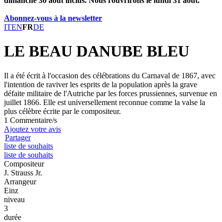
dimanche 30 août inclus. Nous rouvrirons le lundi 31 août.
Abonnez-vous à la newsletter
IT
EN
FR
DE
LE BEAU DANUBE BLEU
Il a été écrit à l'occasion des célébrations du Carnaval de 1867, avec
l'intention de raviver les esprits de la population après la grave
défaite militaire de l'Autriche par les forces prussiennes, survenue en
juillet 1866. Elle est universellement reconnue comme la valse la
plus célèbre écrite par le compositeur.
1 Commentaire/s
Ajoutez votre avis
Partager
liste de souhaits
liste de souhaits
Compositeur
J. Strauss Jr.
Arrangeur
Einz
niveau
3
durée