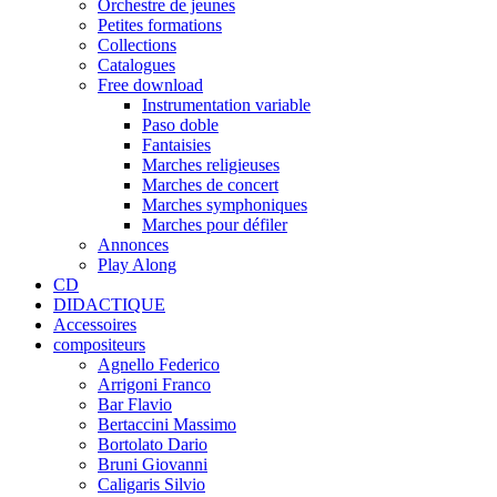
Orchestre de jeunes
Petites formations
Collections
Catalogues
Free download
Instrumentation variable
Paso doble
Fantaisies
Marches religieuses
Marches de concert
Marches symphoniques
Marches pour défiler
Annonces
Play Along
CD
DIDACTIQUE
Accessoires
compositeurs
Agnello Federico
Arrigoni Franco
Bar Flavio
Bertaccini Massimo
Bortolato Dario
Bruni Giovanni
Caligaris Silvio