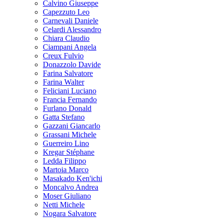
Calvino Giuseppe
Capezzuto Leo
Carnevali Daniele
Celardi Alessandro
Chiara Claudio
Ciampani Angela
Creux Fulvio
Donazzolo Davide
Farina Salvatore
Farina Walter
Feliciani Luciano
Francia Fernando
Furlano Donald
Gatta Stefano
Gazzani Giancarlo
Grassani Michele
Guerreiro Lino
Kregar Stéphane
Ledda Filippo
Martoia Marco
Masakado Ken'ichi
Moncalvo Andrea
Moser Giuliano
Netti Michele
Nogara Salvatore