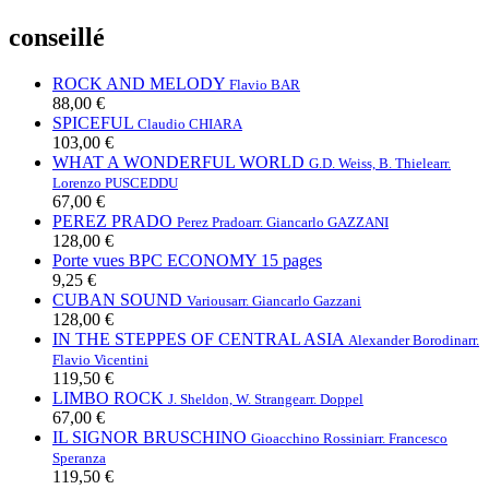
conseillé
ROCK AND MELODY
Flavio BAR
88,00 €
SPICEFUL
Claudio CHIARA
103,00 €
WHAT A WONDERFUL WORLD
G.D. Weiss, B. Thiele
arr.
Lorenzo PUSCEDDU
67,00 €
PEREZ PRADO
Perez Prado
arr. Giancarlo GAZZANI
128,00 €
Porte vues BPC ECONOMY 15 pages
9,25 €
CUBAN SOUND
Various
arr. Giancarlo Gazzani
128,00 €
IN THE STEPPES OF CENTRAL ASIA
Alexander Borodin
arr.
Flavio Vicentini
119,50 €
LIMBO ROCK
J. Sheldon, W. Strange
arr. Doppel
67,00 €
IL SIGNOR BRUSCHINO
Gioacchino Rossini
arr. Francesco
Speranza
119,50 €