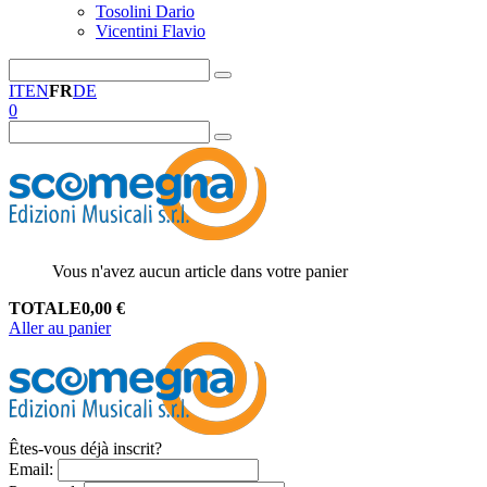
Tosolini Dario
Vicentini Flavio
IT
EN
FR
DE
0
Vous n'avez aucun article dans votre panier
TOTALE
0,00
€
Aller au panier
Êtes-vous déjà inscrit?
Email
: