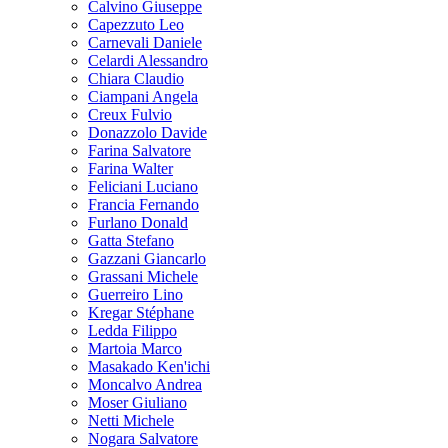
Calvino Giuseppe
Capezzuto Leo
Carnevali Daniele
Celardi Alessandro
Chiara Claudio
Ciampani Angela
Creux Fulvio
Donazzolo Davide
Farina Salvatore
Farina Walter
Feliciani Luciano
Francia Fernando
Furlano Donald
Gatta Stefano
Gazzani Giancarlo
Grassani Michele
Guerreiro Lino
Kregar Stéphane
Ledda Filippo
Martoia Marco
Masakado Ken'ichi
Moncalvo Andrea
Moser Giuliano
Netti Michele
Nogara Salvatore