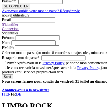
Password
:
SE CONNECTER
Avez-vous oublié votre mot de passe? Récupérez-le
nouvel utilisateur?
Email
S'identifier
Connexion
S'identifier
Prénom
:
Nom
:
EMail
*
:
Créer un mot de passe (au moins 8 caractères : majuscules, minuscules
Retaper le mot de passe
*
:
Privé*
Après avoir lu la
Privacy Policy
, je donne mon consentement
Je veux recevoir la newsletter
Après avoir lu la
Privacy Policy
, j'a
produits et/ou services propres et/ou tiers.
Send
Nous serons fermés pour congés du vendredi 31 juillet au dimanch
Abonnez-vous à la newsletter
IT
EN
FR
DE
LIMBO ROCK