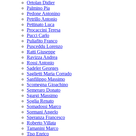
Ortolan Didier
Palmino Pia
Pedone Antonino
Petrillo Antonio
Pettinato Luca
Procaccini Teresa
Pucci Carlo
Puliafito Franco
Pusceddu Lorenzo
Ratti Giuseppe
Ravizza Andrea
Rossi Antonio
Sadeler Georges
Saglietti Maria Corrado
Sanfilippo Massimo
Scomegna Gioachino
Semeraro Donato
Sgargi Massimo
Soglia Renato
Somadossi Marco
Sormani Angelo
Speranza Francesco
Roberto Villata
Tamanini Marco
Tiso Enrico