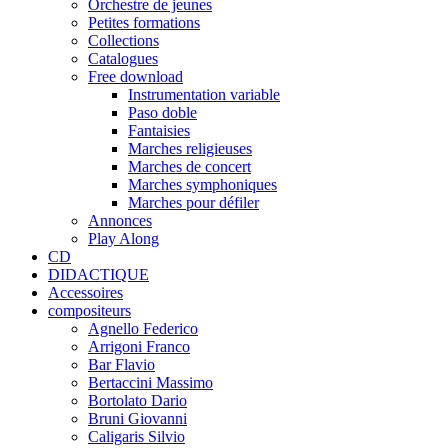
Orchestre de jeunes
Petites formations
Collections
Catalogues
Free download
Instrumentation variable
Paso doble
Fantaisies
Marches religieuses
Marches de concert
Marches symphoniques
Marches pour défiler
Annonces
Play Along
CD
DIDACTIQUE
Accessoires
compositeurs
Agnello Federico
Arrigoni Franco
Bar Flavio
Bertaccini Massimo
Bortolato Dario
Bruni Giovanni
Caligaris Silvio