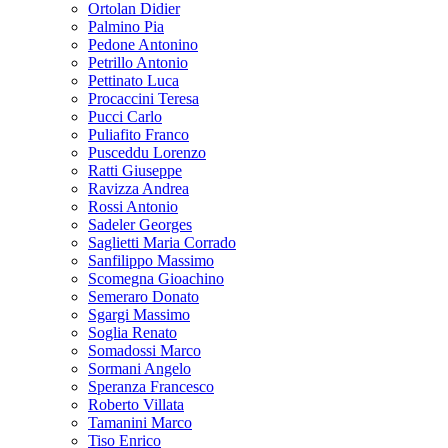
Ortolan Didier
Palmino Pia
Pedone Antonino
Petrillo Antonio
Pettinato Luca
Procaccini Teresa
Pucci Carlo
Puliafito Franco
Pusceddu Lorenzo
Ratti Giuseppe
Ravizza Andrea
Rossi Antonio
Sadeler Georges
Saglietti Maria Corrado
Sanfilippo Massimo
Scomegna Gioachino
Semeraro Donato
Sgargi Massimo
Soglia Renato
Somadossi Marco
Sormani Angelo
Speranza Francesco
Roberto Villata
Tamanini Marco
Tiso Enrico