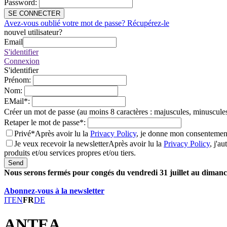
Password
:
SE CONNECTER
Avez-vous oublié votre mot de passe? Récupérez-le
nouvel utilisateur?
Email
S'identifier
Connexion
S'identifier
Prénom
:
Nom
:
EMail
*
:
Créer un mot de passe (au moins 8 caractères : majuscules, minuscules
Retaper le mot de passe
*
:
Privé*
Après avoir lu la
Privacy Policy
, je donne mon consentement
Je veux recevoir la newsletter
Après avoir lu la
Privacy Policy
, j'a
produits et/ou services propres et/ou tiers.
Send
Nous serons fermés pour congés du vendredi 31 juillet au dimanch
Abonnez-vous à la newsletter
IT
EN
FR
DE
ANTEA