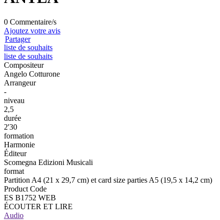
0 Commentaire/s
Ajoutez votre avis
Partager
liste de souhaits
liste de souhaits
Compositeur
Angelo Cotturone
Arrangeur
-
niveau
2,5
durée
2'30
formation
Harmonie
Éditeur
Scomegna Edizioni Musicali
format
Partition A4 (21 x 29,7 cm) et card size parties A5 (19,5 x 14,2 cm)
Product Code
ES B1752 WEB
ÉCOUTER ET LIRE
Audio