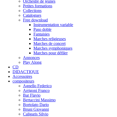
Orchestre de jeunes
Petites formations
Collections
Catalogues
Free download
Instrumentation variable
Paso doble
Fantaisies
Marches religieuses
Marches de concert
Marches symphoniques
Marches pour défiler
Annonces
Play Along
CD
DIDACTIQUE
Accessoires
compositeurs
Agnello Federico
Arrigoni Franco
Bar Flavio
Bertaccini Massimo
Bortolato Dario
Bruni Giovanni
Caligaris Silvio