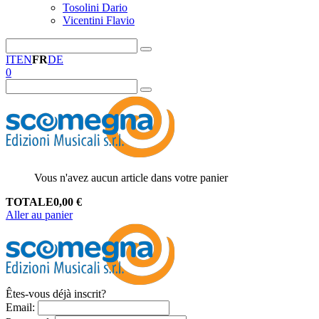
Tosolini Dario
Vicentini Flavio
IT
EN
FR
DE
0
Vous n'avez aucun article dans votre panier
TOTALE
0,00
€
Aller au panier
Êtes-vous déjà inscrit?
Email
: