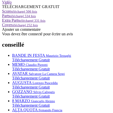
Vidéo
TÉLÉCHARGEMENT GRATUIT
Score
téléchargé
506
fois
Parts
téléchargé
534
fois
Extra Parts
téléchargé
331
fois
Cover
téléchargé
252
fois
Ajouter un commentaire
Vous devez être connecté pour écrire un avis
conseillé
BANDE IN FESTA
Maurizio Terzaghi
Téléchargement Gratuit
MEMO
Claudio Pierotti
Téléchargement Gratuit
AVATAR
Salvatore La Camera Sergi
Téléchargement Gratuit
AUGUSTA
Lorenzo Pusceddu
Téléchargement Gratuit
GOZZANO
Silvio Caligaris
Téléchargement Gratuit
8 MARZO
Giancarlo Aleppo
Téléchargement Gratuit
ALTA QUOTA
Fernando Francia