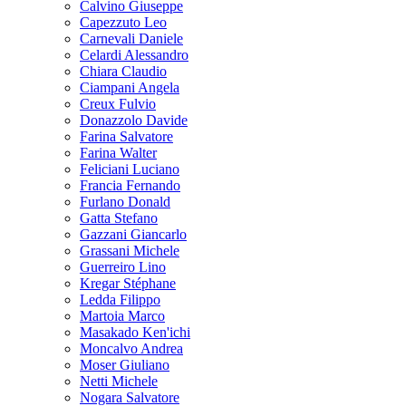
Calvino Giuseppe
Capezzuto Leo
Carnevali Daniele
Celardi Alessandro
Chiara Claudio
Ciampani Angela
Creux Fulvio
Donazzolo Davide
Farina Salvatore
Farina Walter
Feliciani Luciano
Francia Fernando
Furlano Donald
Gatta Stefano
Gazzani Giancarlo
Grassani Michele
Guerreiro Lino
Kregar Stéphane
Ledda Filippo
Martoia Marco
Masakado Ken'ichi
Moncalvo Andrea
Moser Giuliano
Netti Michele
Nogara Salvatore