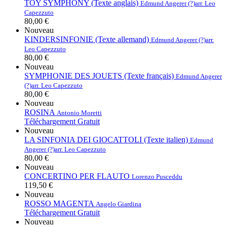
TOY SYMPHONY (Texte anglais)
Edmund Angerer (?)
arr. Leo
Capezzuto
80,00 €
Nouveau
KINDERSINFONIE (Texte allemand)
Edmund Angerer (?)
arr.
Leo Capezzuto
80,00 €
Nouveau
SYMPHONIE DES JOUETS (Texte français)
Edmund Angerer
(?)
arr. Leo Capezzuto
80,00 €
Nouveau
ROSINA
Antonio Moretti
Téléchargement Gratuit
Nouveau
LA SINFONIA DEI GIOCATTOLI (Texte italien)
Edmund
Angerer (?)
arr. Leo Capezzuto
80,00 €
Nouveau
CONCERTINO PER FLAUTO
Lorenzo Pusceddu
119,50 €
Nouveau
ROSSO MAGENTA
Angelo Giardina
Téléchargement Gratuit
Nouveau