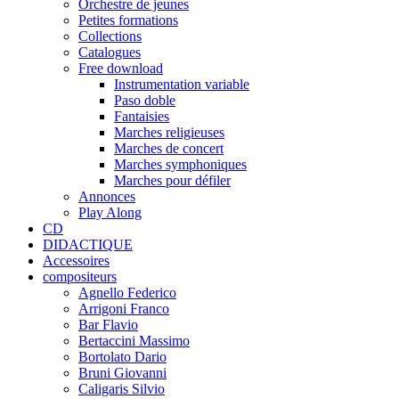
Orchestre de jeunes
Petites formations
Collections
Catalogues
Free download
Instrumentation variable
Paso doble
Fantaisies
Marches religieuses
Marches de concert
Marches symphoniques
Marches pour défiler
Annonces
Play Along
CD
DIDACTIQUE
Accessoires
compositeurs
Agnello Federico
Arrigoni Franco
Bar Flavio
Bertaccini Massimo
Bortolato Dario
Bruni Giovanni
Caligaris Silvio