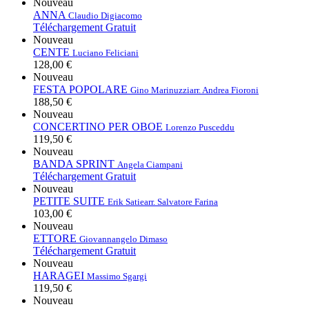
Nouveau
ANNA
Claudio Digiacomo
Téléchargement Gratuit
Nouveau
CENTE
Luciano Feliciani
128,00 €
Nouveau
FESTA POPOLARE
Gino Marinuzzi
arr. Andrea Fioroni
188,50 €
Nouveau
CONCERTINO PER OBOE
Lorenzo Pusceddu
119,50 €
Nouveau
BANDA SPRINT
Angela Ciampani
Téléchargement Gratuit
Nouveau
PETITE SUITE
Erik Satie
arr. Salvatore Farina
103,00 €
Nouveau
ETTORE
Giovannangelo Dimaso
Téléchargement Gratuit
Nouveau
HARAGEI
Massimo Sgargi
119,50 €
Nouveau