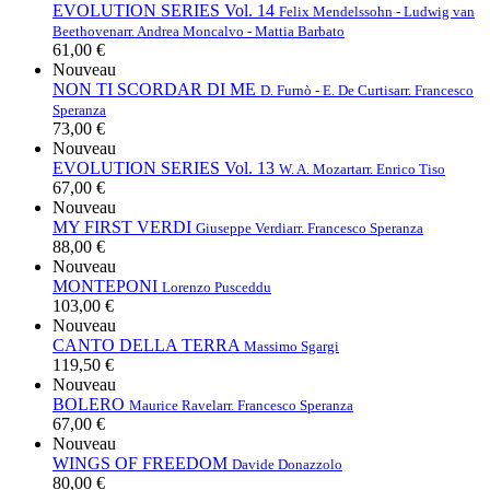
EVOLUTION SERIES Vol. 14
Felix Mendelssohn - Ludwig van
Beethoven
arr. Andrea Moncalvo - Mattia Barbato
61,00 €
Nouveau
NON TI SCORDAR DI ME
D. Furnò - E. De Curtis
arr. Francesco
Speranza
73,00 €
Nouveau
EVOLUTION SERIES Vol. 13
W. A. Mozart
arr. Enrico Tiso
67,00 €
Nouveau
MY FIRST VERDI
Giuseppe Verdi
arr. Francesco Speranza
88,00 €
Nouveau
MONTEPONI
Lorenzo Pusceddu
103,00 €
Nouveau
CANTO DELLA TERRA
Massimo Sgargi
119,50 €
Nouveau
BOLERO
Maurice Ravel
arr. Francesco Speranza
67,00 €
Nouveau
WINGS OF FREEDOM
Davide Donazzolo
80,00 €