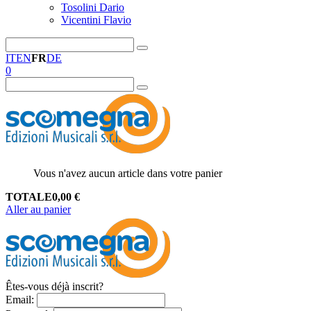
Tosolini Dario
Vicentini Flavio
IT
EN
FR
DE
0
Vous n'avez aucun article dans votre panier
TOTALE
0,00
€
Aller au panier
Êtes-vous déjà inscrit?
Email
: