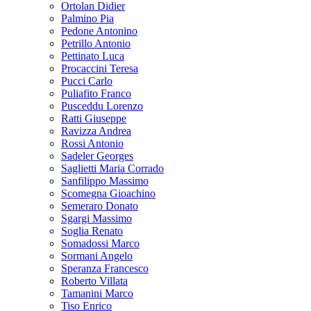
Ortolan Didier
Palmino Pia
Pedone Antonino
Petrillo Antonio
Pettinato Luca
Procaccini Teresa
Pucci Carlo
Puliafito Franco
Pusceddu Lorenzo
Ratti Giuseppe
Ravizza Andrea
Rossi Antonio
Sadeler Georges
Saglietti Maria Corrado
Sanfilippo Massimo
Scomegna Gioachino
Semeraro Donato
Sgargi Massimo
Soglia Renato
Somadossi Marco
Sormani Angelo
Speranza Francesco
Roberto Villata
Tamanini Marco
Tiso Enrico