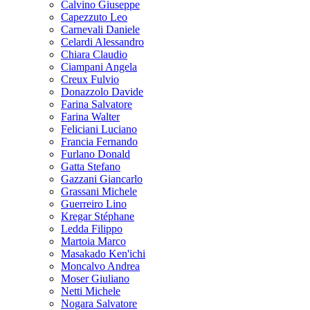
Calvino Giuseppe
Capezzuto Leo
Carnevali Daniele
Celardi Alessandro
Chiara Claudio
Ciampani Angela
Creux Fulvio
Donazzolo Davide
Farina Salvatore
Farina Walter
Feliciani Luciano
Francia Fernando
Furlano Donald
Gatta Stefano
Gazzani Giancarlo
Grassani Michele
Guerreiro Lino
Kregar Stéphane
Ledda Filippo
Martoia Marco
Masakado Ken'ichi
Moncalvo Andrea
Moser Giuliano
Netti Michele
Nogara Salvatore