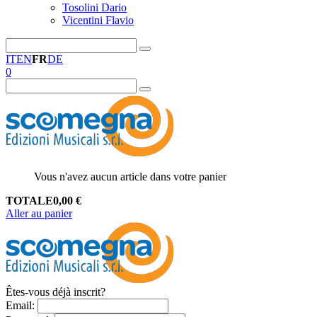
Tosolini Dario
Vicentini Flavio
IT
EN
FR
DE
0
Vous n'avez aucun article dans votre panier
TOTALE
0,00
€
Aller au panier
Êtes-vous déjà inscrit?
Email
: