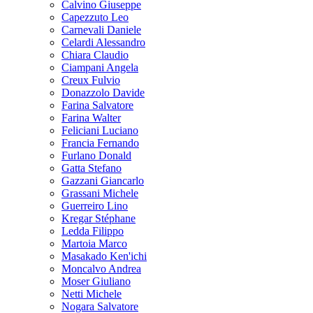
Calvino Giuseppe
Capezzuto Leo
Carnevali Daniele
Celardi Alessandro
Chiara Claudio
Ciampani Angela
Creux Fulvio
Donazzolo Davide
Farina Salvatore
Farina Walter
Feliciani Luciano
Francia Fernando
Furlano Donald
Gatta Stefano
Gazzani Giancarlo
Grassani Michele
Guerreiro Lino
Kregar Stéphane
Ledda Filippo
Martoia Marco
Masakado Ken'ichi
Moncalvo Andrea
Moser Giuliano
Netti Michele
Nogara Salvatore