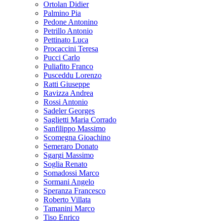
Ortolan Didier
Palmino Pia
Pedone Antonino
Petrillo Antonio
Pettinato Luca
Procaccini Teresa
Pucci Carlo
Puliafito Franco
Pusceddu Lorenzo
Ratti Giuseppe
Ravizza Andrea
Rossi Antonio
Sadeler Georges
Saglietti Maria Corrado
Sanfilippo Massimo
Scomegna Gioachino
Semeraro Donato
Sgargi Massimo
Soglia Renato
Somadossi Marco
Sormani Angelo
Speranza Francesco
Roberto Villata
Tamanini Marco
Tiso Enrico