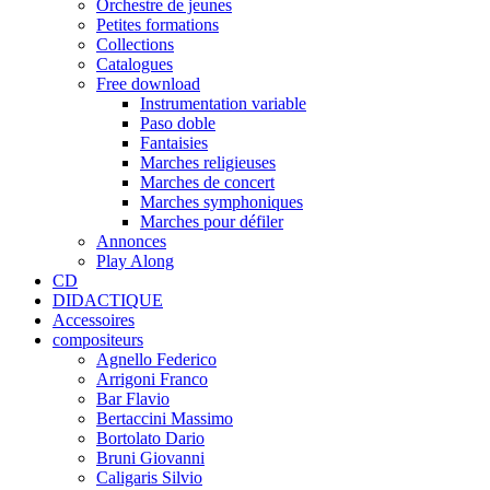
Orchestre de jeunes
Petites formations
Collections
Catalogues
Free download
Instrumentation variable
Paso doble
Fantaisies
Marches religieuses
Marches de concert
Marches symphoniques
Marches pour défiler
Annonces
Play Along
CD
DIDACTIQUE
Accessoires
compositeurs
Agnello Federico
Arrigoni Franco
Bar Flavio
Bertaccini Massimo
Bortolato Dario
Bruni Giovanni
Caligaris Silvio