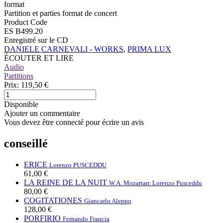
format
Partition et parties format de concert
Product Code
ES B499.20
Enregistré sur le CD
DANIELE CARNEVALI - WORKS
,
PRIMA LUX
ÉCOUTER ET LIRE
Audio
Partitions
Prix:
119,50 €
Disponible
Ajouter un commentaire
Vous devez être connecté pour écrire un avis
conseillé
ERICE
Lorenzo PUSCEDDU
61,00 €
LA REINE DE LA NUIT
W.A. Mozart
arr. Lorenzo Pusceddu
80,00 €
COGITATIONES
Giancarlo Aleppo
128,00 €
PORFIRIO
Fernando Francia