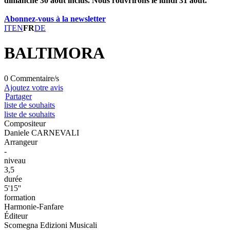
dimanche 30 août inclus. Nous rouvrirons le lundi 31 août.
Abonnez-vous à la newsletter
IT
EN
FR
DE
BALTIMORA
0 Commentaire/s
Ajoutez votre avis
Partager
liste de souhaits
liste de souhaits
Compositeur
Daniele CARNEVALI
Arrangeur
-
niveau
3,5
durée
5'15''
formation
Harmonie-Fanfare
Éditeur
Scomegna Edizioni Musicali