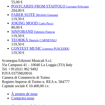
55,00 €
POSTCARDS FROM STAFFOLO
Luciano Feliciani
204,00 €
FABER SUITE
Michele Grassani
119,50 €
JOKING MOOD
Carlo Pucci
80,00 €
SINFOBAND
Fabrizio Francia
119,50 €
TEORIKÀ
Daniele CARNEVALI
119,50 €
CONTEST MUSIC
Lorenzo PUSCEDDU
119,50 €
Scomegna Edizioni Musicali S.r.l.
Via Campassi 41 – 10040 La Loggia (TO) Italy
Tel. +39 (0)11 962 9492
P.IVA 03759820016
Camera di Commercio di Torino
Registro Imprese di Torino n. REA n. 584777
Capitale sociale € 10.400,00 i.v.
À propos de nous
Contactez-nous