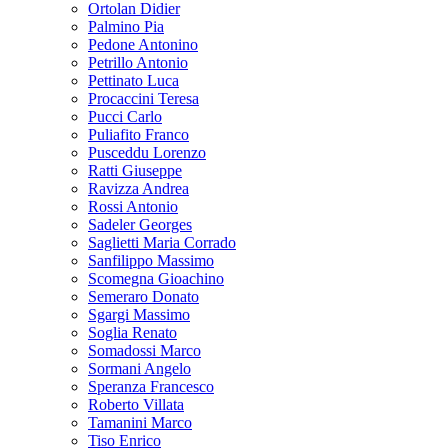
Ortolan Didier
Palmino Pia
Pedone Antonino
Petrillo Antonio
Pettinato Luca
Procaccini Teresa
Pucci Carlo
Puliafito Franco
Pusceddu Lorenzo
Ratti Giuseppe
Ravizza Andrea
Rossi Antonio
Sadeler Georges
Saglietti Maria Corrado
Sanfilippo Massimo
Scomegna Gioachino
Semeraro Donato
Sgargi Massimo
Soglia Renato
Somadossi Marco
Sormani Angelo
Speranza Francesco
Roberto Villata
Tamanini Marco
Tiso Enrico