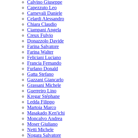
Calvino Giuseppe
Capezzuto Leo
Carnevali Daniele
Celardi Alessandro
Chiara Claudio
Ciampani Angela
Creux Fulvio
Donazzolo Davide
Farina Salvatore
Farina Walter
Feliciani Luciano
Francia Fernando
Furlano Donald
Gatta Stefano
Gazzani Giancarlo
Grassani Michele
Guerreiro Lino
Kregar Stéphane
Ledda Filippo
Martoia Marco
Masakado Ken'ichi
Moncalvo Andrea
Moser Giuliano
Netti Michele
Nogara Salvatore