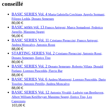
conseillé
BASIC SERIES Vol. 4
Maria Gabriella Cerchiara, Angelo Sormani,
Filippo Ledda, Donato Semeraro
80,00 €
BASIC series vol. 13
Franco Arrigoni, Marco Somadossi, Federico
Agnello, Massimo Sgargi
96,00 €
BASIC SERIES Vol. 11
Cristiano Pieraccini, Franco Arrigoni,
Andrea Moncalvo, Antonio Rossi
88,00 €
STARTING SERIES Vol. 2
Cristiano Pieraccini, Antonio Rossi,
Donato Semeraro, Enrico Tiso
80,00 €
BASIC SERIES Vol. 2
Donato Semeraro, Roberto Villata, Donald
Furlano, Lorenzo Pusceddu, Flavio Bar
88,00 €
BASIC SERIES Vol. 6
Andrea Mastroeni, Lorenzo Pusceddu, Dario
Tosolini, Antonio Petrillo, Andrea Moncalvo
88,00 €
BASIC SERIES Vol. 12
Antonio Vivaldi, Ludwig van Beethoven,
Albert William Ketèlbey
arr. Massimo Sgargi, Enrico Tiso, Leo
Capezzuto
103,00 €