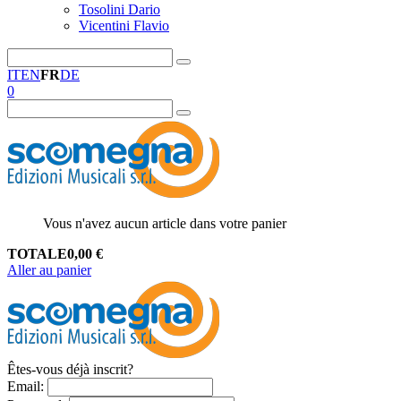
Tosolini Dario
Vicentini Flavio
IT
EN
FR
DE
0
Vous n'avez aucun article dans votre panier
TOTALE
0,00
€
Aller au panier
Êtes-vous déjà inscrit?
Email
: