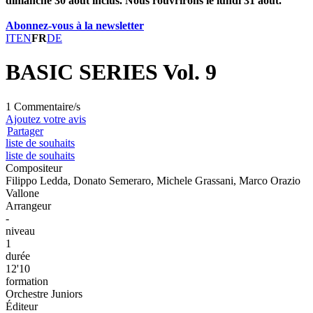
dimanche 30 août inclus. Nous rouvrirons le lundi 31 août.
Abonnez-vous à la newsletter
IT
EN
FR
DE
BASIC SERIES Vol. 9
1 Commentaire/s
Ajoutez votre avis
Partager
liste de souhaits
liste de souhaits
Compositeur
Filippo Ledda, Donato Semeraro, Michele Grassani, Marco Orazio
Vallone
Arrangeur
-
niveau
1
durée
12'10
formation
Orchestre Juniors
Éditeur