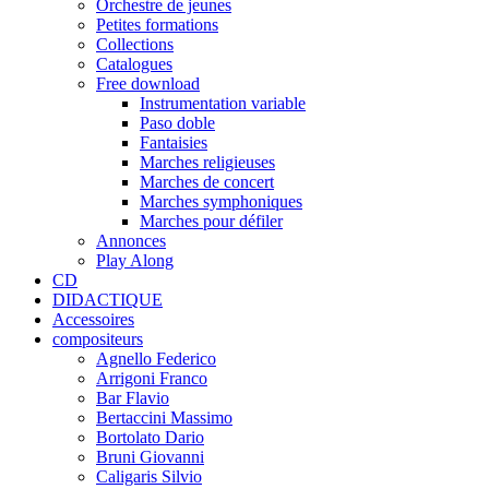
Orchestre de jeunes
Petites formations
Collections
Catalogues
Free download
Instrumentation variable
Paso doble
Fantaisies
Marches religieuses
Marches de concert
Marches symphoniques
Marches pour défiler
Annonces
Play Along
CD
DIDACTIQUE
Accessoires
compositeurs
Agnello Federico
Arrigoni Franco
Bar Flavio
Bertaccini Massimo
Bortolato Dario
Bruni Giovanni
Caligaris Silvio