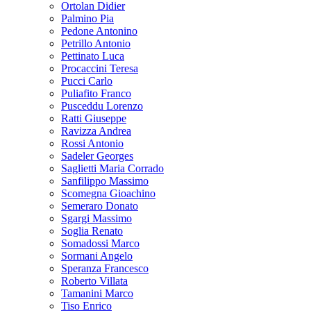
Ortolan Didier
Palmino Pia
Pedone Antonino
Petrillo Antonio
Pettinato Luca
Procaccini Teresa
Pucci Carlo
Puliafito Franco
Pusceddu Lorenzo
Ratti Giuseppe
Ravizza Andrea
Rossi Antonio
Sadeler Georges
Saglietti Maria Corrado
Sanfilippo Massimo
Scomegna Gioachino
Semeraro Donato
Sgargi Massimo
Soglia Renato
Somadossi Marco
Sormani Angelo
Speranza Francesco
Roberto Villata
Tamanini Marco
Tiso Enrico