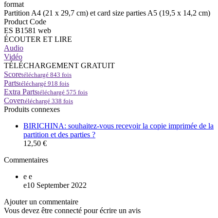
format
Partition A4 (21 x 29,7 cm) et card size parties A5 (19,5 x 14,2 cm)
Product Code
ES B1581 web
ÉCOUTER ET LIRE
Audio
Vidéo
TÉLÉCHARGEMENT GRATUIT
Score
téléchargé
843
fois
Parts
téléchargé
918
fois
Extra Parts
téléchargé
575
fois
Cover
téléchargé
338
fois
Produits connexes
BIRICHINA: souhaitez-vous recevoir la copie imprimée de la
partition et des parties ?
12,50 €
Commentaires
e
e
e
10 September 2022
Ajouter un commentaire
Vous devez être connecté pour écrire un avis