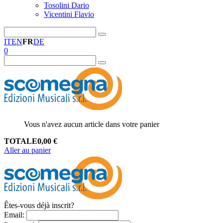
Tosolini Dario
Vicentini Flavio
IT
EN
FR
DE
0
Vous n'avez aucun article dans votre panier
TOTALE
0,00
€
Aller au panier
Êtes-vous déjà inscrit?
Email
: