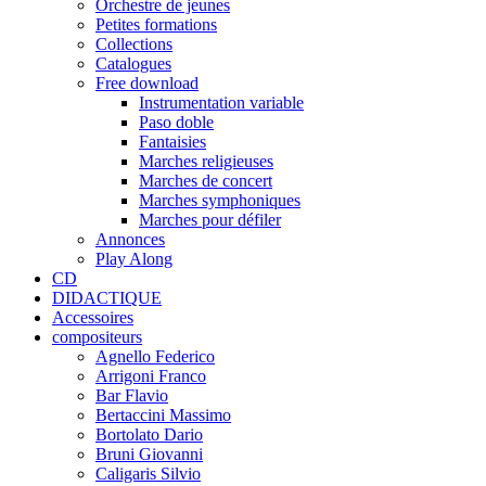
Orchestre de jeunes
Petites formations
Collections
Catalogues
Free download
Instrumentation variable
Paso doble
Fantaisies
Marches religieuses
Marches de concert
Marches symphoniques
Marches pour défiler
Annonces
Play Along
CD
DIDACTIQUE
Accessoires
compositeurs
Agnello Federico
Arrigoni Franco
Bar Flavio
Bertaccini Massimo
Bortolato Dario
Bruni Giovanni
Caligaris Silvio