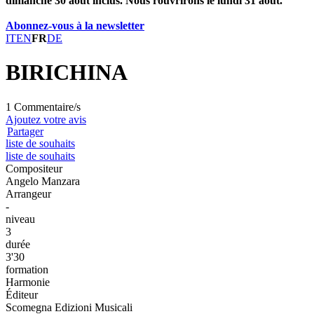
dimanche 30 août inclus. Nous rouvrirons le lundi 31 août.
Abonnez-vous à la newsletter
IT
EN
FR
DE
BIRICHINA
1 Commentaire/s
Ajoutez votre avis
Partager
liste de souhaits
liste de souhaits
Compositeur
Angelo Manzara
Arrangeur
-
niveau
3
durée
3'30
formation
Harmonie
Éditeur
Scomegna Edizioni Musicali