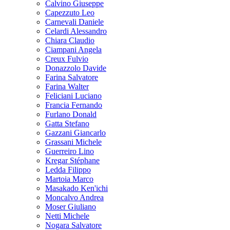
Calvino Giuseppe
Capezzuto Leo
Carnevali Daniele
Celardi Alessandro
Chiara Claudio
Ciampani Angela
Creux Fulvio
Donazzolo Davide
Farina Salvatore
Farina Walter
Feliciani Luciano
Francia Fernando
Furlano Donald
Gatta Stefano
Gazzani Giancarlo
Grassani Michele
Guerreiro Lino
Kregar Stéphane
Ledda Filippo
Martoia Marco
Masakado Ken'ichi
Moncalvo Andrea
Moser Giuliano
Netti Michele
Nogara Salvatore