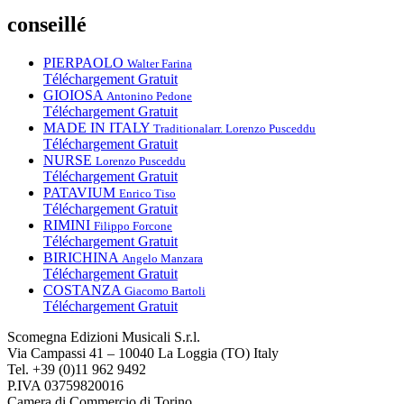
conseillé
PIERPAOLO
Walter Farina
Téléchargement Gratuit
GIOIOSA
Antonino Pedone
Téléchargement Gratuit
MADE IN ITALY
Traditional
arr. Lorenzo Pusceddu
Téléchargement Gratuit
NURSE
Lorenzo Pusceddu
Téléchargement Gratuit
PATAVIUM
Enrico Tiso
Téléchargement Gratuit
RIMINI
Filippo Forcone
Téléchargement Gratuit
BIRICHINA
Angelo Manzara
Téléchargement Gratuit
COSTANZA
Giacomo Bartoli
Téléchargement Gratuit
Scomegna Edizioni Musicali S.r.l.
Via Campassi 41 – 10040 La Loggia (TO) Italy
Tel. +39 (0)11 962 9492
P.IVA 03759820016
Camera di Commercio di Torino