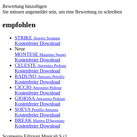
Bewertung hinzufügen
Sie müssen angemeldet sein, um eine Bewertung zu schreiben
empfohlen
STRIKE
Angelo Sormani
Kostenfreier Download
Neue
MONTESE
Massimo Sgargi
Kostenfreier Download
CELESTE
Antonino Pedone
Kostenfreier Download
RADUNO
Antonio Petrillo
Kostenfreier Download
CICCIO
Antonino Pedone
Kostenfreier Download
GIOIOSA
Antonino Pedone
Kostenfreier Download
SOEVA
Petrillo Antonio
Kostenfreier Download
BREAK
Matteo D'Agostino
Kostenfreier Download
Scomegna Edizioni Musicali S.r.l.