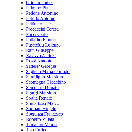
Ortolan Didier
Palmino Pia
Pedone Antonino
Petrillo Antonio
Pettinato Luca
Procaccini Teresa
Pucci Carlo
Puliafito Franco
Pusceddu Lorenzo
Ratti Giuseppe
Ravizza Andrea
Rossi Antonio
Sadeler Georges
Saglietti Maria Corrado
Sanfilippo Massimo
Scomegna Gioachino
Semeraro Donato
Sgargi Massimo
Soglia Renato
Somadossi Marco
Sormani Angelo
Speranza Francesco
Roberto Villata
Tamanini Marco
Tiso Enrico