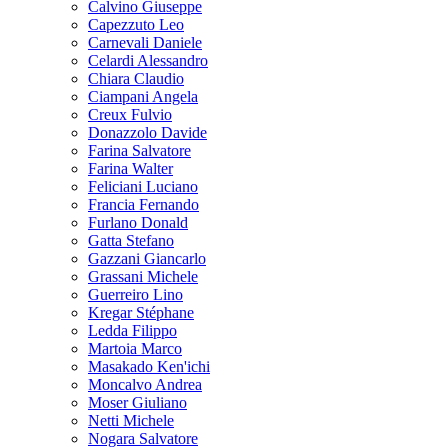
Calvino Giuseppe
Capezzuto Leo
Carnevali Daniele
Celardi Alessandro
Chiara Claudio
Ciampani Angela
Creux Fulvio
Donazzolo Davide
Farina Salvatore
Farina Walter
Feliciani Luciano
Francia Fernando
Furlano Donald
Gatta Stefano
Gazzani Giancarlo
Grassani Michele
Guerreiro Lino
Kregar Stéphane
Ledda Filippo
Martoia Marco
Masakado Ken'ichi
Moncalvo Andrea
Moser Giuliano
Netti Michele
Nogara Salvatore