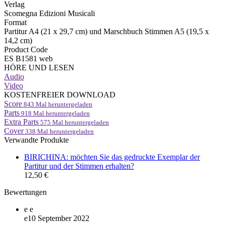
Verlag
Scomegna Edizioni Musicali
Format
Partitur A4 (21 x 29,7 cm) und Marschbuch Stimmen A5 (19,5 x
14,2 cm)
Product Code
ES B1581 web
HÖRE UND LESEN
Audio
Video
KOSTENFREIER DOWNLOAD
Score
843
Mal heruntergeladen
Parts
918
Mal heruntergeladen
Extra Parts
575
Mal heruntergeladen
Cover
338
Mal heruntergeladen
Verwandte Produkte
BIRICHINA: möchten Sie das gedruckte Exemplar der
Partitur und der Stimmen erhalten?
12,50 €
Bewertungen
e
e
e
10 September 2022