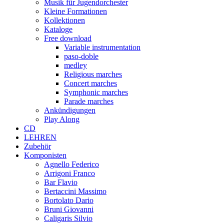
Musik für Jugendorchester
Kleine Formationen
Kollektionen
Kataloge
Free download
Variable instrumentation
paso-doble
medley
Religious marches
Concert marches
Symphonic marches
Parade marches
Ankündigungen
Play Along
CD
LEHREN
Zubehör
Komponisten
Agnello Federico
Arrigoni Franco
Bar Flavio
Bertaccini Massimo
Bortolato Dario
Bruni Giovanni
Caligaris Silvio