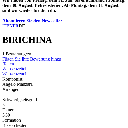
Wir haben von Freitag, dem 31. Juli, bis einschließlich Sonntag,
dem 30. August, Betriebsferien. Ab Montag, dem 31. August,
sind wir wieder für dich da.
Abonnieren Sie den Newsletter
IT
EN
FR
DE
BIRICHINA
1 Bewertung/en
Fügen Sie Ihre Bewertung hinzu
Teilen
Wunschzettel
Wunschzettel
Komponist
Angelo Manzara
Arrangeur
-
Schwierigkeitsgrad
3
Dauer
3'30
Formation
Blasorchester