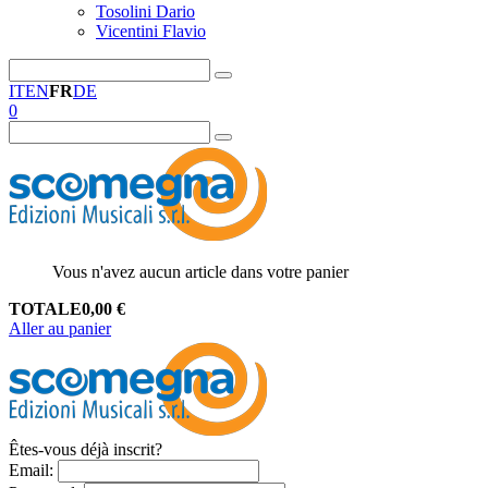
Tosolini Dario
Vicentini Flavio
IT
EN
FR
DE
0
Vous n'avez aucun article dans votre panier
TOTALE
0,00
€
Aller au panier
Êtes-vous déjà inscrit?
Email
: