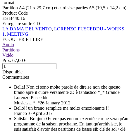
format
Partition A4 (21 x 29,7 cm) et card size parties A5 (19,5 x 14,2 cm)
Product Code
ES B440.16
Enregistré sur le CD
LA DAMA DEL VENTO
,
LORENZO PUSCEDDU - WORKS
1
,
MEETING
ÉCOUTER ET LIRE
Audio
Partitions
Vidéo
Prix:
67,00 €
Disponible
Commentaires
Bella!
Non ci sono molte parole da dire,se non che questo
brano apre il cuore veramente :D è fantastico *_* Grande
Lorenzo Pusceddu
Musicista *_*
26 January 2012
Bello!!
un brano semplice ma molto emozionante !!
Franco
10 April 2017
Satisfait
Bonjour Œuvre pas encore exécutée car ne sera qu'au
programme de la saison prochaine. En tant qu'archiviste, je
suis satisfait d'avoir des partitions de basse sib clé de sol / clé