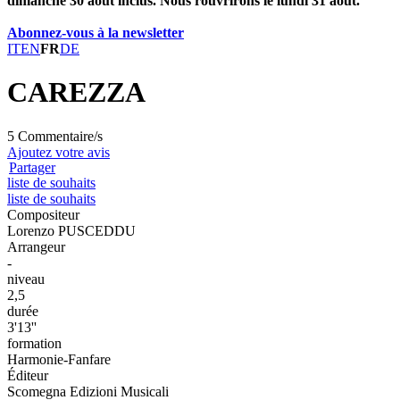
dimanche 30 août inclus. Nous rouvrirons le lundi 31 août.
Abonnez-vous à la newsletter
IT
EN
FR
DE
CAREZZA
5 Commentaire/s
Ajoutez votre avis
Partager
liste de souhaits
liste de souhaits
Compositeur
Lorenzo PUSCEDDU
Arrangeur
-
niveau
2,5
durée
3'13''
formation
Harmonie-Fanfare
Éditeur
Scomegna Edizioni Musicali