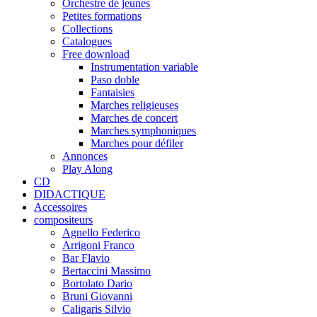
Orchestre de jeunes
Petites formations
Collections
Catalogues
Free download
Instrumentation variable
Paso doble
Fantaisies
Marches religieuses
Marches de concert
Marches symphoniques
Marches pour défiler
Annonces
Play Along
CD
DIDACTIQUE
Accessoires
compositeurs
Agnello Federico
Arrigoni Franco
Bar Flavio
Bertaccini Massimo
Bortolato Dario
Bruni Giovanni
Caligaris Silvio