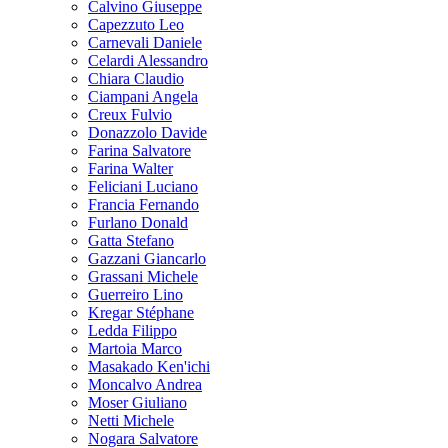
Calvino Giuseppe
Capezzuto Leo
Carnevali Daniele
Celardi Alessandro
Chiara Claudio
Ciampani Angela
Creux Fulvio
Donazzolo Davide
Farina Salvatore
Farina Walter
Feliciani Luciano
Francia Fernando
Furlano Donald
Gatta Stefano
Gazzani Giancarlo
Grassani Michele
Guerreiro Lino
Kregar Stéphane
Ledda Filippo
Martoia Marco
Masakado Ken'ichi
Moncalvo Andrea
Moser Giuliano
Netti Michele
Nogara Salvatore