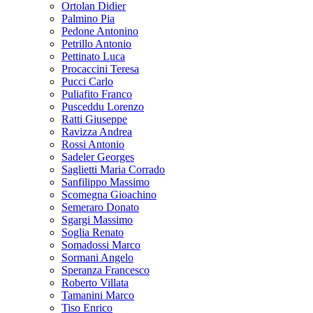
Ortolan Didier
Palmino Pia
Pedone Antonino
Petrillo Antonio
Pettinato Luca
Procaccini Teresa
Pucci Carlo
Puliafito Franco
Pusceddu Lorenzo
Ratti Giuseppe
Ravizza Andrea
Rossi Antonio
Sadeler Georges
Saglietti Maria Corrado
Sanfilippo Massimo
Scomegna Gioachino
Semeraro Donato
Sgargi Massimo
Soglia Renato
Somadossi Marco
Sormani Angelo
Speranza Francesco
Roberto Villata
Tamanini Marco
Tiso Enrico