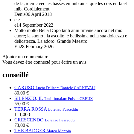
de fa, idem avec les basses en mib ainsi que les cors en fa et
mib. Cordialement
Denis
06 April 2018
e
e
e
14 September 2022
Molto molto Bella
Dopo tanti anni rimane ancora nel mio
cuore; la suono , la ascolto, è bellissima nella sua dolcezza e
delicatezza. La adoro. Grande Maestro
Eli
28 February 2026
Ajouter un commentaire
Vous devez être connecté pour écrire un avis
conseillé
CARUSO
Lucio Dalla
arr. Daniele CARNEVALI
80,00 €
SILENZIO, IL
Traditional
arr. Fulvio CREUX
55,00 €
TERRA ROSSA
Lorenzo Pusceddu
111,00 €
CRESCENDO
Lorenzo Pusceddu
73,00 €
THE BADGER
Marco Martoia