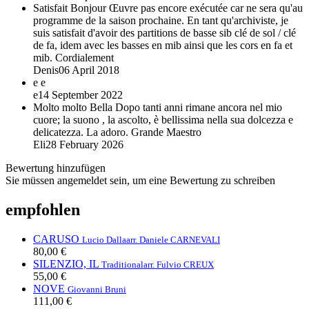
Satisfait
Bonjour Œuvre pas encore exécutée car ne sera qu'au
programme de la saison prochaine. En tant qu'archiviste, je
suis satisfait d'avoir des partitions de basse sib clé de sol / clé
de fa, idem avec les basses en mib ainsi que les cors en fa et
mib. Cordialement
Denis
06 April 2018
e
e
e
14 September 2022
Molto molto Bella
Dopo tanti anni rimane ancora nel mio
cuore; la suono , la ascolto, è bellissima nella sua dolcezza e
delicatezza. La adoro. Grande Maestro
Eli
28 February 2026
Bewertung hinzufügen
Sie müssen angemeldet sein, um eine Bewertung zu schreiben
empfohlen
CARUSO
Lucio Dalla
arr. Daniele CARNEVALI
80,00 €
SILENZIO, IL
Traditional
arr. Fulvio CREUX
55,00 €
NOVE
Giovanni Bruni
111,00 €