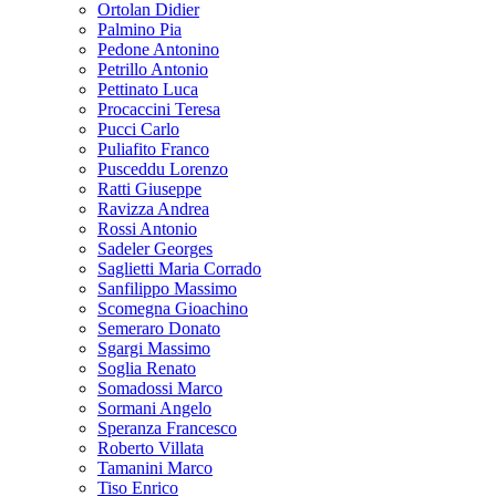
Ortolan Didier
Palmino Pia
Pedone Antonino
Petrillo Antonio
Pettinato Luca
Procaccini Teresa
Pucci Carlo
Puliafito Franco
Pusceddu Lorenzo
Ratti Giuseppe
Ravizza Andrea
Rossi Antonio
Sadeler Georges
Saglietti Maria Corrado
Sanfilippo Massimo
Scomegna Gioachino
Semeraro Donato
Sgargi Massimo
Soglia Renato
Somadossi Marco
Sormani Angelo
Speranza Francesco
Roberto Villata
Tamanini Marco
Tiso Enrico