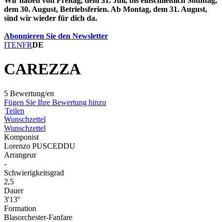
Wir haben von Freitag, dem 31. Juli, bis einschließlich Sonntag,
dem 30. August, Betriebsferien. Ab Montag, dem 31. August,
sind wir wieder für dich da.
Abonnieren Sie den Newsletter
IT
EN
FR
DE
CAREZZA
5 Bewertung/en
Fügen Sie Ihre Bewertung hinzu
Teilen
Wunschzettel
Wunschzettel
Komponist
Lorenzo PUSCEDDU
Arrangeur
-
Schwierigkeitsgrad
2,5
Dauer
3'13''
Formation
Blasorchester-Fanfare