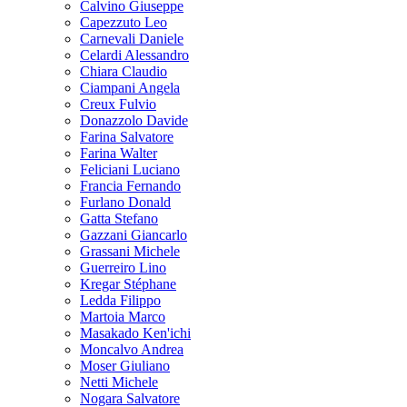
Calvino Giuseppe
Capezzuto Leo
Carnevali Daniele
Celardi Alessandro
Chiara Claudio
Ciampani Angela
Creux Fulvio
Donazzolo Davide
Farina Salvatore
Farina Walter
Feliciani Luciano
Francia Fernando
Furlano Donald
Gatta Stefano
Gazzani Giancarlo
Grassani Michele
Guerreiro Lino
Kregar Stéphane
Ledda Filippo
Martoia Marco
Masakado Ken'ichi
Moncalvo Andrea
Moser Giuliano
Netti Michele
Nogara Salvatore