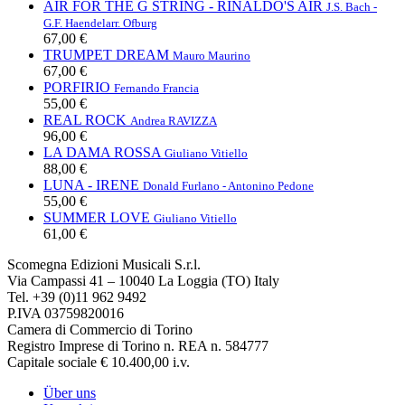
AIR FOR THE G STRING - RINALDO'S AIR
J.S. Bach -
G.F. Haendel
arr. Ofburg
67,00 €
TRUMPET DREAM
Mauro Maurino
67,00 €
PORFIRIO
Fernando Francia
55,00 €
REAL ROCK
Andrea RAVIZZA
96,00 €
LA DAMA ROSSA
Giuliano Vitiello
88,00 €
LUNA - IRENE
Donald Furlano - Antonino Pedone
55,00 €
SUMMER LOVE
Giuliano Vitiello
61,00 €
Scomegna Edizioni Musicali S.r.l.
Via Campassi 41 – 10040 La Loggia (TO) Italy
Tel. +39 (0)11 962 9492
P.IVA 03759820016
Camera di Commercio di Torino
Registro Imprese di Torino n. REA n. 584777
Capitale sociale € 10.400,00 i.v.
Über uns