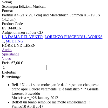
Verlag
Scomegna Edizioni Musicali
Format
Partitur A4 (21 x 29,7 cm) und Marschbuch Stimmen A5 (19,5 x
14,2 cm)
Product Code
ES B440.16
Aufgenommen auf der CD
LA DAMA DEL VENTO
,
LORENZO PUSCEDDU - WORKS
1
,
MEETING
HÖRE UND LESEN
Audio
Spielstände
Video
Preis:
67,00 €
Lieferbar
Bewertungen
Bella!
Non ci sono molte parole da dire,se non che questo
brano apre il cuore veramente :D è fantastico *_* Grande
Lorenzo Pusceddu
Musicista *_*
26 January 2012
Bello!!
un brano semplice ma molto emozionante !!
Franco
10 April 2017