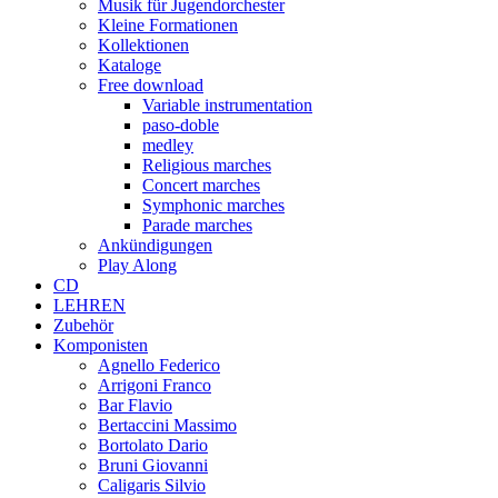
Musik für Jugendorchester
Kleine Formationen
Kollektionen
Kataloge
Free download
Variable instrumentation
paso-doble
medley
Religious marches
Concert marches
Symphonic marches
Parade marches
Ankündigungen
Play Along
CD
LEHREN
Zubehör
Komponisten
Agnello Federico
Arrigoni Franco
Bar Flavio
Bertaccini Massimo
Bortolato Dario
Bruni Giovanni
Caligaris Silvio