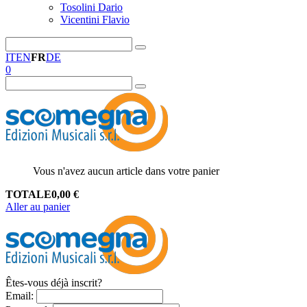
Tosolini Dario
Vicentini Flavio
IT
EN
FR
DE
0
Vous n'avez aucun article dans votre panier
TOTALE
0,00
€
Aller au panier
Êtes-vous déjà inscrit?
Email
: