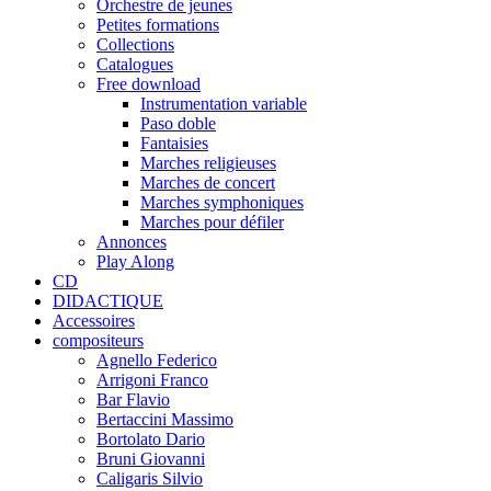
Orchestre de jeunes
Petites formations
Collections
Catalogues
Free download
Instrumentation variable
Paso doble
Fantaisies
Marches religieuses
Marches de concert
Marches symphoniques
Marches pour défiler
Annonces
Play Along
CD
DIDACTIQUE
Accessoires
compositeurs
Agnello Federico
Arrigoni Franco
Bar Flavio
Bertaccini Massimo
Bortolato Dario
Bruni Giovanni
Caligaris Silvio