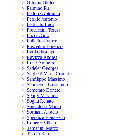
Ortolan Didier
Palmino Pia
Pedone Antonino
Petrillo Antonio
Pettinato Luca
Procaccini Teresa
Pucci Carlo
Puliafito Franco
Pusceddu Lorenzo
Ratti Giuseppe
Ravizza Andrea
Rossi Antonio
Sadeler Georges
Saglietti Maria Corrado
Sanfilippo Massimo
Scomegna Gioachino
Semeraro Donato
Sgargi Massimo
Soglia Renato
Somadossi Marco
Sormani Angelo
Speranza Francesco
Roberto Villata
Tamanini Marco
Tiso Enrico