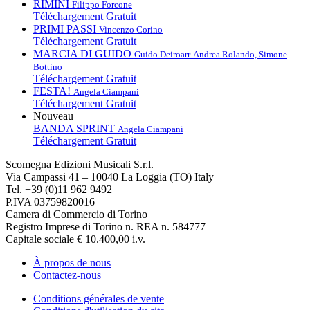
RIMINI
Filippo Forcone
Téléchargement Gratuit
PRIMI PASSI
Vincenzo Corino
Téléchargement Gratuit
MARCIA DI GUIDO
Guido Deiro
arr. Andrea Rolando, Simone
Bottino
Téléchargement Gratuit
FESTA!
Angela Ciampani
Téléchargement Gratuit
Nouveau
BANDA SPRINT
Angela Ciampani
Téléchargement Gratuit
Scomegna Edizioni Musicali S.r.l.
Via Campassi 41 – 10040 La Loggia (TO) Italy
Tel. +39 (0)11 962 9492
P.IVA 03759820016
Camera di Commercio di Torino
Registro Imprese di Torino n. REA n. 584777
Capitale sociale € 10.400,00 i.v.
À propos de nous
Contactez-nous
Conditions générales de vente