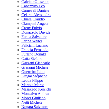
Calvino Giuseppe
Capezzuto Leo
Carnevali Daniele
Celardi Alessandro
Chiara Claudio
Ciampani Angela
Creux Fulvio
Donazzolo Davide
Farina Salvatore
Farina Walter
Feliciani Luciano
Francia Fernando
Furlano Donald
Gatta Stefano
Gazzani Giancarlo
Grassani Michele
Guerreiro Lino
Kregar Stéphane
Ledda Filippo
Martoia Marco
Masakado Ken'ichi
Moncalvo Andrea
Moser Giuliano
Netti Michele
Nogara Salvatore