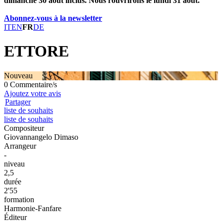
dimanche 30 août inclus. Nous rouvrirons le lundi 31 août.
Abonnez-vous à la newsletter
IT
EN
FR
DE
ETTORE
Nouveau
0 Commentaire/s
Ajoutez votre avis
Partager
liste de souhaits
liste de souhaits
Compositeur
Giovannangelo Dimaso
Arrangeur
-
niveau
2,5
durée
2'55
formation
Harmonie-Fanfare
Éditeur