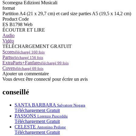
Scomegna Edizioni Musicali
format
Partition A4 (21 x 29,7 cm) et card size parties A5 (19,5 x 14,2 cm)
Product Code
ES B1798 Web
ÉCOUTER ET LIRE
Audio
Vidéo
TÉLÉCHARGEMENT GRATUIT
Score
téléchargé
160
fois
Parts
téléchargé
156
fois
ExtraParts+Fanfare
téléchargé
99
fois
Cover
téléchargé
69
fois
Ajouter un commentaire
Vous devez être connecté pour écrire un avis
conseillé
SANTA BARBARA
Salvatore Nogara
Téléchargement Gratuit
PASSONS
Lorenzo Pusceddu
Téléchargement Gratuit
CELESTE
Antonino Pedone
Téléchargement Gratuit