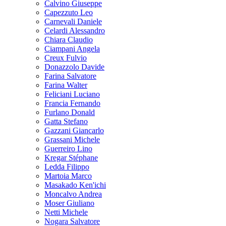
Calvino Giuseppe
Capezzuto Leo
Carnevali Daniele
Celardi Alessandro
Chiara Claudio
Ciampani Angela
Creux Fulvio
Donazzolo Davide
Farina Salvatore
Farina Walter
Feliciani Luciano
Francia Fernando
Furlano Donald
Gatta Stefano
Gazzani Giancarlo
Grassani Michele
Guerreiro Lino
Kregar Stéphane
Ledda Filippo
Martoia Marco
Masakado Ken'ichi
Moncalvo Andrea
Moser Giuliano
Netti Michele
Nogara Salvatore