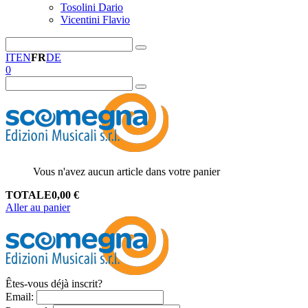
Tosolini Dario
Vicentini Flavio
IT
EN
FR
DE
0
Vous n'avez aucun article dans votre panier
TOTALE
0,00
€
Aller au panier
Êtes-vous déjà inscrit?
Email
: