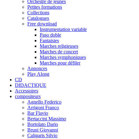
Orchestre de jeunes
Petites formations
Collections
Catalogues
Free download
Instrumentation variable
Paso doble
Fantaisies
Marches religieuses
Marches de concert
Marches symphoniques
Marches pour défiler
Annonces
Play Along
CD
DIDACTIQUE
Accessoires
compositeurs
Agnello Federico
Arrigoni Franco
Bar Flavio
Bertaccini Massimo
Bortolato Dario
Bruni Giovanni
Caligaris Silvio