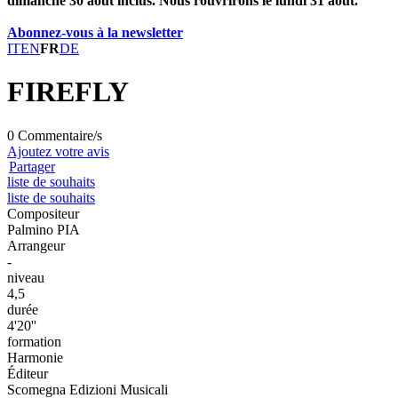
dimanche 30 août inclus. Nous rouvrirons le lundi 31 août.
Abonnez-vous à la newsletter
IT
EN
FR
DE
FIREFLY
0 Commentaire/s
Ajoutez votre avis
Partager
liste de souhaits
liste de souhaits
Compositeur
Palmino PIA
Arrangeur
-
niveau
4,5
durée
4'20''
formation
Harmonie
Éditeur
Scomegna Edizioni Musicali