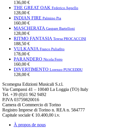
136,00 €
THE GREAT OAK
Federico Agnello
128,00 €
INDIAN FIRE
Palmino Pia
160,00 €
MASCHERATA
Gaspare Bartelloni
128,00 €
RITMO FANTASIA
Teresa PROCACCINI
188,50 €
VULKANJA
Franco Puliafito
178,00 €
PARANDERO
Nicola Ferro
160,00 €
DIVERTIMENTO
Lorenzo PUSCEDDU
128,00 €
Scomegna Edizioni Musicali S.r.l.
Via Campassi 41 – 10040 La Loggia (TO) Italy
Tel. +39 (0)11 962 9492
P.IVA 03759820016
Camera di Commercio di Torino
Registro Imprese di Torino n. REA n. 584777
Capitale sociale € 10.400,00 i.v.
À propos de nous