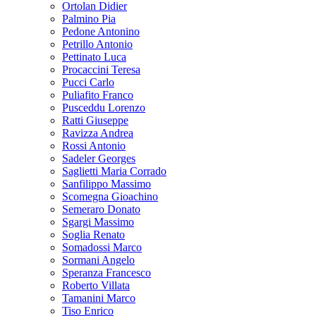
Ortolan Didier
Palmino Pia
Pedone Antonino
Petrillo Antonio
Pettinato Luca
Procaccini Teresa
Pucci Carlo
Puliafito Franco
Pusceddu Lorenzo
Ratti Giuseppe
Ravizza Andrea
Rossi Antonio
Sadeler Georges
Saglietti Maria Corrado
Sanfilippo Massimo
Scomegna Gioachino
Semeraro Donato
Sgargi Massimo
Soglia Renato
Somadossi Marco
Sormani Angelo
Speranza Francesco
Roberto Villata
Tamanini Marco
Tiso Enrico