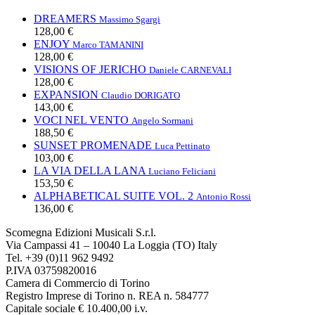
DREAMERS
Massimo Sgargi
128,00 €
ENJOY
Marco TAMANINI
128,00 €
VISIONS OF JERICHO
Daniele CARNEVALI
128,00 €
EXPANSION
Claudio DORIGATO
143,00 €
VOCI NEL VENTO
Angelo Sormani
188,50 €
SUNSET PROMENADE
Luca Pettinato
103,00 €
LA VIA DELLA LANA
Luciano Feliciani
153,50 €
ALPHABETICAL SUITE VOL. 2
Antonio Rossi
136,00 €
Scomegna Edizioni Musicali S.r.l.
Via Campassi 41 – 10040 La Loggia (TO) Italy
Tel. +39 (0)11 962 9492
P.IVA 03759820016
Camera di Commercio di Torino
Registro Imprese di Torino n. REA n. 584777
Capitale sociale € 10.400,00 i.v.