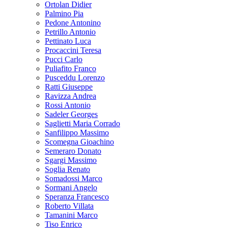
Ortolan Didier
Palmino Pia
Pedone Antonino
Petrillo Antonio
Pettinato Luca
Procaccini Teresa
Pucci Carlo
Puliafito Franco
Pusceddu Lorenzo
Ratti Giuseppe
Ravizza Andrea
Rossi Antonio
Sadeler Georges
Saglietti Maria Corrado
Sanfilippo Massimo
Scomegna Gioachino
Semeraro Donato
Sgargi Massimo
Soglia Renato
Somadossi Marco
Sormani Angelo
Speranza Francesco
Roberto Villata
Tamanini Marco
Tiso Enrico