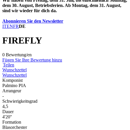
Wir haben von Freitag, dem 31. Juli, bis einschließlich Sonntag,
dem 30. August, Betriebsferien. Ab Montag, dem 31. August,
sind wir wieder für dich da.
Abonnieren Sie den Newsletter
IT
EN
FR
DE
FIREFLY
0 Bewertung/en
Fügen Sie Ihre Bewertung hinzu
Teilen
Wunschzettel
Wunschzettel
Komponist
Palmino PIA
Arrangeur
-
Schwierigkeitsgrad
4,5
Dauer
4'20''
Formation
Blasorchester