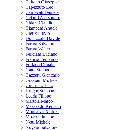
Calvino Giuseppe
Capezzuto Leo
Carnevali Daniele
Celardi Alessandro
Chiara Claudio
Ciampani Angela
Creux Fulvio
Donazzolo Davide
Farina Salvatore
Farina Walter
Feliciani Luciano
Francia Fernando
Furlano Donald
Gatta Stefano
Gazzani Giancarlo
Grassani Michele
Guerreiro Lino
Kregar Stéphane
Ledda Filippo
Martoia Marco
Masakado Ken'ichi
Moncalvo Andrea
Moser Giuliano
Netti Michele
Nogara Salvatore