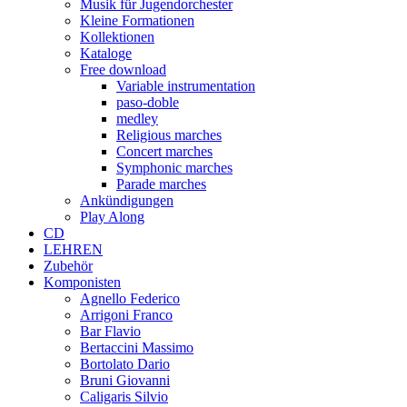
Musik für Jugendorchester
Kleine Formationen
Kollektionen
Kataloge
Free download
Variable instrumentation
paso-doble
medley
Religious marches
Concert marches
Symphonic marches
Parade marches
Ankündigungen
Play Along
CD
LEHREN
Zubehör
Komponisten
Agnello Federico
Arrigoni Franco
Bar Flavio
Bertaccini Massimo
Bortolato Dario
Bruni Giovanni
Caligaris Silvio