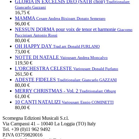
GLORIA IN EXCELSIS DEO (SATB choir)
Traditional
arr.
Giancarlo Gazzani
16,75 €
MAMMA
Cesare Andrea Bixio
arr. Donato Semeraro
96,00 €
NESSUN DORMA pour voix de tenor et harmonie
Giacomo
Puccini
arr. Antonio Rossi
80,00 €
OH HAPPY DAY
Trad.
arr. Donald FURLANO
73,00 €
NOTTE DI NATALE
Vaious
arr. Andrea Moncalvo
119,50 €
L'ORCHESTRA CELESTE
Various
arr. Donald Furlano
261,50 €
ADESTE FIDELES
Traditional
arr. Giancarlo GAZZANI
80,00 €
MERRY CHRISTMAS - Vol. 2
Traditional
arr. Ofburg
61,00 €
10 CANTI NATALIZI
Various
arr. Ennio COMINETTI
80,00 €
Scomegna Edizioni Musicali S.r.l.
Via Campassi 41 – 10040 La Loggia (TO) Italy
Tel. +39 (0)11 962 9492
P.IVA 03759820016