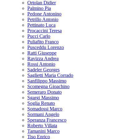
Ortolan Didier
Palmino Pia
Pedone Antonino
Petrillo Antonio
Pettinato Luca
Procaccini Teresa
Pucci Carlo
Puliafito Franco
Pusceddu Lorenzo
Ratti Giuseppe
Ravizza Andrea
Rossi Antonio
Sadeler Georges
Saglietti Maria Corrado
Sanfilippo Massimo
Scomegna Gioachino
Semeraro Donato
Sgargi Massimo
Soglia Renato
Somadossi Marco
Sormani Angelo
Speranza Francesco
Roberto Villata
Tamanini Marco
Tiso Enrico