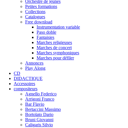
Orchestre de jeunes
Petites formations
Collections
Catalogues
Free download
Instrumentation variable
Paso doble
Fantaisies
Marches religieuses
Marches de concert
Marches symphoniques
Marches pour défiler
Annonces
Play Along
CD
DIDACTIQUE
Accessoires
compositeurs
Agnello Federico
Arrigoni Franco
Bar Flavio
Bertaccini Massimo
Bortolato Dario
Bruni Giovanni
Caligaris Silvio