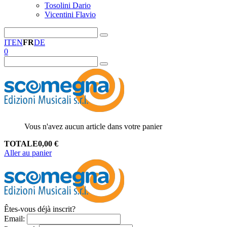
Tosolini Dario
Vicentini Flavio
IT
EN
FR
DE
0
Vous n'avez aucun article dans votre panier
TOTALE
0,00
€
Aller au panier
Êtes-vous déjà inscrit?
Email
: