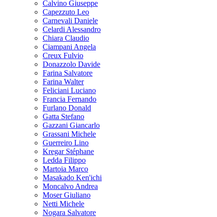
Calvino Giuseppe
Capezzuto Leo
Carnevali Daniele
Celardi Alessandro
Chiara Claudio
Ciampani Angela
Creux Fulvio
Donazzolo Davide
Farina Salvatore
Farina Walter
Feliciani Luciano
Francia Fernando
Furlano Donald
Gatta Stefano
Gazzani Giancarlo
Grassani Michele
Guerreiro Lino
Kregar Stéphane
Ledda Filippo
Martoia Marco
Masakado Ken'ichi
Moncalvo Andrea
Moser Giuliano
Netti Michele
Nogara Salvatore