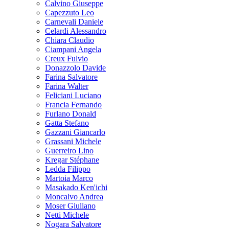
Calvino Giuseppe
Capezzuto Leo
Carnevali Daniele
Celardi Alessandro
Chiara Claudio
Ciampani Angela
Creux Fulvio
Donazzolo Davide
Farina Salvatore
Farina Walter
Feliciani Luciano
Francia Fernando
Furlano Donald
Gatta Stefano
Gazzani Giancarlo
Grassani Michele
Guerreiro Lino
Kregar Stéphane
Ledda Filippo
Martoia Marco
Masakado Ken'ichi
Moncalvo Andrea
Moser Giuliano
Netti Michele
Nogara Salvatore