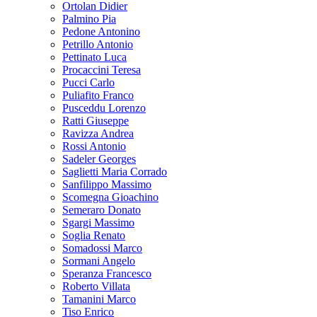
Ortolan Didier
Palmino Pia
Pedone Antonino
Petrillo Antonio
Pettinato Luca
Procaccini Teresa
Pucci Carlo
Puliafito Franco
Pusceddu Lorenzo
Ratti Giuseppe
Ravizza Andrea
Rossi Antonio
Sadeler Georges
Saglietti Maria Corrado
Sanfilippo Massimo
Scomegna Gioachino
Semeraro Donato
Sgargi Massimo
Soglia Renato
Somadossi Marco
Sormani Angelo
Speranza Francesco
Roberto Villata
Tamanini Marco
Tiso Enrico