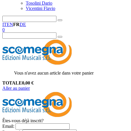
Tosolini Dario
Vicentini Flavio
IT
EN
FR
DE
0
Vous n'avez aucun article dans votre panier
TOTALE
0,00
€
Aller au panier
Êtes-vous déjà inscrit?
Email
: