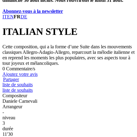
dimanche 30 août inclus. Nous rouvrirons le lundi 31 août.
Abonnez-vous à la newsletter
IT
EN
FR
DE
ITALIAN STYLE
Cette composition, qui a la forme d’une Suite dans les mouvements
classiques Allegro-Adagio-Allegro, reparcourt la mélodie italienne et
en reprend les moments les plus populaires, avec ses aspects tour à
tour joyeux et mélancoliques.
0 Commentaire/s
Ajoutez votre avis
Partager
liste de souhaits
liste de souhaits
Compositeur
Daniele Carnevali
Arrangeur
-
niveau
3
durée
11'30