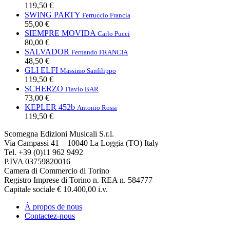
119,50 €
SWING PARTY
Ferruccio Francia
55,00 €
SIEMPRE MOVIDA
Carlo Pucci
80,00 €
SALVADOR
Fernando FRANCIA
48,50 €
GLI ELFI
Massimo Sanfilippo
119,50 €
SCHERZO
Flavio BAR
73,00 €
KEPLER 452b
Antonio Rossi
119,50 €
Scomegna Edizioni Musicali S.r.l.
Via Campassi 41 – 10040 La Loggia (TO) Italy
Tel. +39 (0)11 962 9492
P.IVA 03759820016
Camera di Commercio di Torino
Registro Imprese di Torino n. REA n. 584777
Capitale sociale € 10.400,00 i.v.
À propos de nous
Contactez-nous