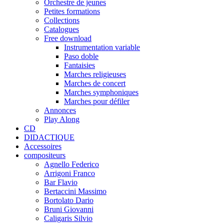
Orchestre de jeunes
Petites formations
Collections
Catalogues
Free download
Instrumentation variable
Paso doble
Fantaisies
Marches religieuses
Marches de concert
Marches symphoniques
Marches pour défiler
Annonces
Play Along
CD
DIDACTIQUE
Accessoires
compositeurs
Agnello Federico
Arrigoni Franco
Bar Flavio
Bertaccini Massimo
Bortolato Dario
Bruni Giovanni
Caligaris Silvio