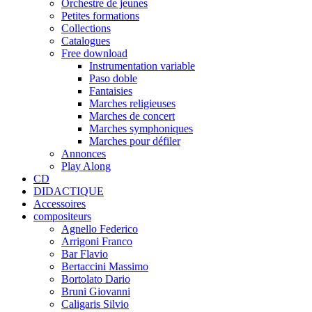
Orchestre de jeunes
Petites formations
Collections
Catalogues
Free download
Instrumentation variable
Paso doble
Fantaisies
Marches religieuses
Marches de concert
Marches symphoniques
Marches pour défiler
Annonces
Play Along
CD
DIDACTIQUE
Accessoires
compositeurs
Agnello Federico
Arrigoni Franco
Bar Flavio
Bertaccini Massimo
Bortolato Dario
Bruni Giovanni
Caligaris Silvio