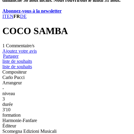
dimanche 30 août inclus. Nous rouvrirons le lundi 31 août.
Abonnez-vous à la newsletter
IT
EN
FR
DE
COCO SAMBA
1 Commentaire/s
Ajoutez votre avis
Partager
liste de souhaits
liste de souhaits
Compositeur
Carlo Pucci
Arrangeur
-
niveau
3
durée
3'10
formation
Harmonie-Fanfare
Éditeur
Scomegna Edizioni Musicali