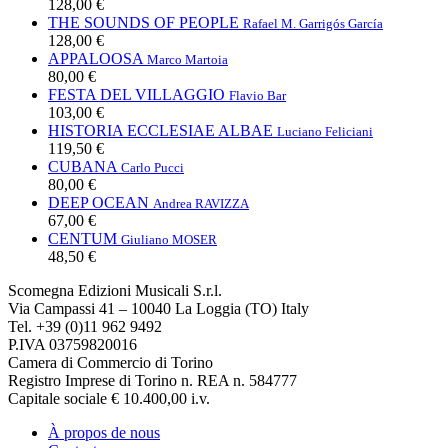
128,00 €
THE SOUNDS OF PEOPLE
Rafael M. Garrigós García
128,00 €
APPALOOSA
Marco Martoia
80,00 €
FESTA DEL VILLAGGIO
Flavio Bar
103,00 €
HISTORIA ECCLESIAE ALBAE
Luciano Feliciani
119,50 €
CUBANA
Carlo Pucci
80,00 €
DEEP OCEAN
Andrea RAVIZZA
67,00 €
CENTUM
Giuliano MOSER
48,50 €
Scomegna Edizioni Musicali S.r.l.
Via Campassi 41 – 10040 La Loggia (TO) Italy
Tel. +39 (0)11 962 9492
P.IVA 03759820016
Camera di Commercio di Torino
Registro Imprese di Torino n. REA n. 584777
Capitale sociale € 10.400,00 i.v.
À propos de nous