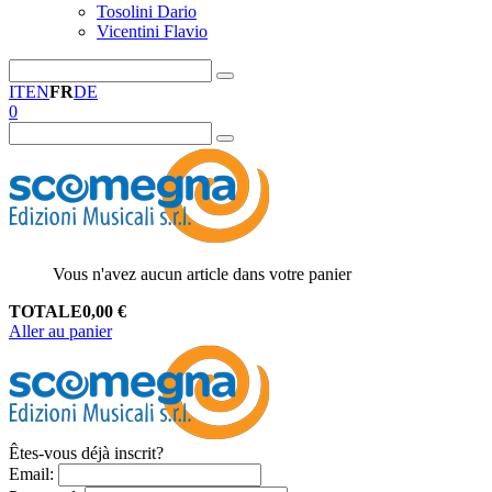
Tosolini Dario
Vicentini Flavio
IT
EN
FR
DE
0
Vous n'avez aucun article dans votre panier
TOTALE
0,00
€
Aller au panier
Êtes-vous déjà inscrit?
Email
: