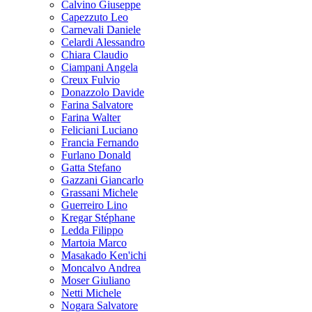
Calvino Giuseppe
Capezzuto Leo
Carnevali Daniele
Celardi Alessandro
Chiara Claudio
Ciampani Angela
Creux Fulvio
Donazzolo Davide
Farina Salvatore
Farina Walter
Feliciani Luciano
Francia Fernando
Furlano Donald
Gatta Stefano
Gazzani Giancarlo
Grassani Michele
Guerreiro Lino
Kregar Stéphane
Ledda Filippo
Martoia Marco
Masakado Ken'ichi
Moncalvo Andrea
Moser Giuliano
Netti Michele
Nogara Salvatore