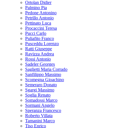
Ortolan Didier
Palmino Pia
Pedone Antonino
Petrillo Antonio
Pettinato Luca
Procaccini Teresa
Pucci Carlo
Puliafito Franco
Pusceddu Lorenzo
Ratti Giuseppe
Ravizza Andrea
Rossi Antonio
Sadeler Georges
Saglietti Maria Corrado
Sanfilippo Massimo
Scomegna Gioachino
Semeraro Donato
Sgargi Massimo
Soglia Renato
Somadossi Marco
Sormani Angelo
Speranza Francesco
Roberto Villata
Tamanini Marco
Tiso Enrico